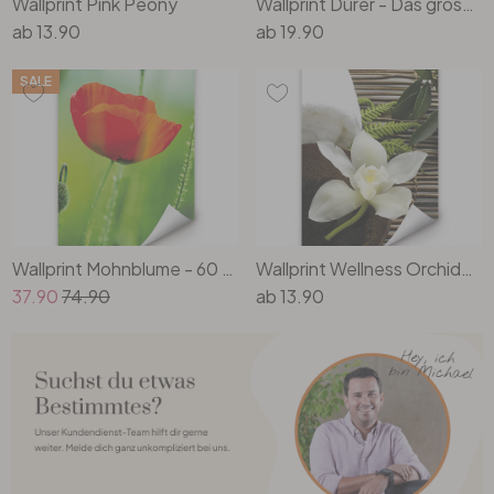
Wallprint Pink Peony
Wallprint Dürer - Das grosse Rasenstück
ab
13.90
ab
19.90
SALE
Wallprint Mohnblume - 60 x 90 cm
Wallprint Wellness Orchidee
37.90
74.90
ab
13.90