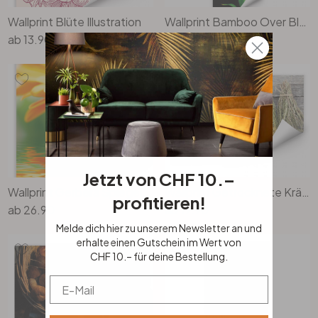
Wallprint Blüte Illustration
Wallprint Bamboo Over Black - Panorama
ab
13.90
ab
19.90
Jetzt von CHF 10.–
Wallprint Gerbera Spiegelung
Wallprint Getrocknete Kräuter
profitieren!
ab
26.90
ab
19.90
Melde dich hier zu unserem Newsletter an und
erhalte einen Gutschein im Wert von
CHF 10.– für deine Bestellung.
Email