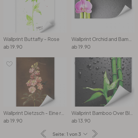
Wallprint Buttafly - Rose
Wallprint Orchid and Bamboo - Panorama (horizontal)
ab
19.90
ab
19.90
Wallprint Dietzsch - Eine rosa Garten Levkkoje
Wallprint Bamboo Over Black - quadratisch
ab
19.90
ab
13.90