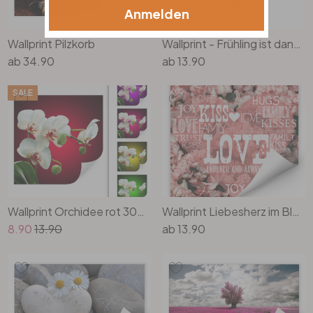
Anmelden
Wallprint Pilzkorb
Wallprint - Frühling ist dann, wenn man wieder bunt denkt
ab
34.90
ab
13.90
SALE
Wallprint Orchidee rot 30x30cm
Wallprint Liebesherz im Blumenmeer - quadratisch
8.90
13.90
ab
13.90