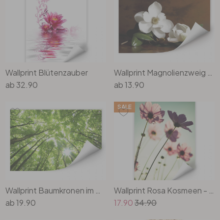
Büro
Bad
Wallprint Blütenzauber
Wallprint Magnolienzweig mit Blättern
Eingangsbereich
ab
32.90
ab
13.90
SALE
Wallprint Baumkronen im Wald
Wallprint Rosa Kosmeen - 40 x 60 cm
ab
19.90
17.90
34.90