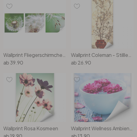
Wallprint Fliegerschirmchen auf Reise (3-teilig)
Wallprint Coleman - Stillleben mit Azaleen in einem chinesischen Topf - Panorama
ab
39.90
ab
26.90
Wallprint Rosa Kosmeen
Wallprint Wellness Ambiente - quadratisch
ab
19.90
ab
13.90