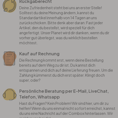
Rückgaberecht
Deine Zufriedenheit steht bei uns an erster Stelle!
Solltest du deine Meinung ändern, kannst du
Standardartikel innerhalb von 14 Tagen an uns
zurückschicken. Bitte denk aber daran: Fast jeder
Artikel, den du bestellst, wird speziell für dich
angefertigt. Unser Planet wird dir danken, wenn du dir
vorher gut überlegst, was du wirklich bestellen
möchtest.
Kauf auf Rechnung
Die Rechnung kommt erst, wenn deine Bestellung
bereits auf dem Weg zu dir ist. Du kannst dich
entspannen und dich auf deine Lieferung freuen. Um die
Zahlung kümmerst du dich erst später. Klingt doch
super, oder?
Persönliche Beratung per E-Mail, LiveChat,
Telefon, Whatsapp
Hast du Fragen? Kein Problem! Wir sind hier, um dir zu
helfen! Wenn du uns einmal nicht sofort erreichst, kannst
du uns eine Nachricht auf der Combox hinterlassen. Wir