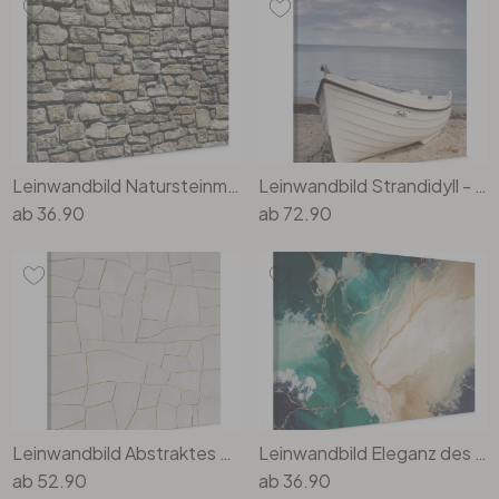
Büro
Bad
Eingangsbereich
Leinwandbild Natursteinmauer
Leinwandbild Strandidyll - Quadratisch
ab
36.90
ab
72.90
Leinwandbild Abstraktes Rissmuster in Beige | Steinmosaik - Alma - Quadratisch
Leinwandbild Eleganz des Ozeans - Goldene Ströme - Alpenglow Workshop
ab
52.90
ab
36.90