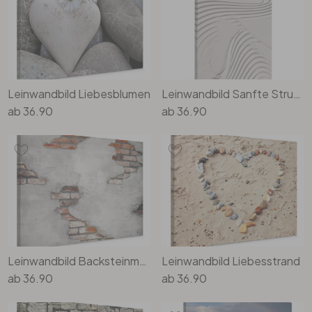
Rund
5-teilig
Tapeten Blau
Tapeten Grün
Wohnzimmer
Wohnzimmer
Tapeten Pink & Rosa
Schlafzimmer
Schlafzimmer
Leinwandbild Liebesblumen
Leinwandbild Sanfte Strukturen in Beige - Pictufy Studio
ab
36.90
ab
36.90
Tapeten Türkis
Kinderzimmer
Kinderzimmer
Tapeten Lila & Violett
Küche
Bad
Jugendzimmer
Küche
Wohnzimmer
Bad
Flur
Schlafzimmer
Leinwandbild Backsteinmauer 02
Leinwandbild Liebesstrand
Flur
Kinderzimmer
ab
36.90
ab
36.90
Küche