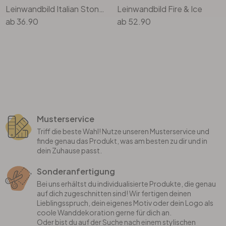
Leinwandbild Italian Stonewall
Leinwandbild Fire & Ice
ab
36.90
ab
52.90
Musterservice
Triff die beste Wahl! Nutze unseren Musterservice und
finde genau das Produkt, was am besten zu dir und in
dein Zuhause passt.
Sonderanfertigung
Bei uns erhältst du individualisierte Produkte, die genau
auf dich zugeschnitten sind! Wir fertigen deinen
Lieblingsspruch, dein eigenes Motiv oder dein Logo als
coole Wanddekoration gerne für dich an.
Oder bist du auf der Suche nach einem stylischen