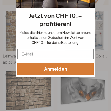
Jetzt von CHF 10.–
profitieren!
Melde dich hier zu unserem Newsletter an und
erhalte einen Gutschein im Wert von
CHF 10.– für deine Bestellung.
Email
Leinwandbild Arizona Stonewall
Leinwandbild Beach Collage
ab
36.90
ab
52.90
Anmelden