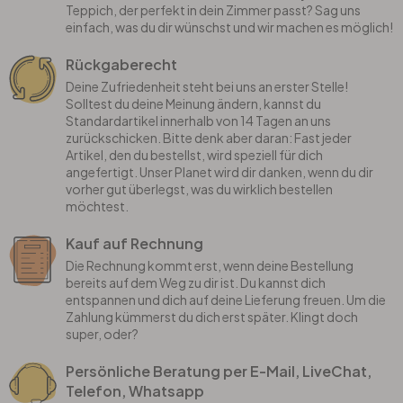
Teppich, der perfekt in dein Zimmer passt? Sag uns
einfach, was du dir wünschst und wir machen es möglich!
Rückgaberecht
Deine Zufriedenheit steht bei uns an erster Stelle!
Solltest du deine Meinung ändern, kannst du
Standardartikel innerhalb von 14 Tagen an uns
zurückschicken. Bitte denk aber daran: Fast jeder
Artikel, den du bestellst, wird speziell für dich
angefertigt. Unser Planet wird dir danken, wenn du dir
vorher gut überlegst, was du wirklich bestellen
möchtest.
Kauf auf Rechnung
Die Rechnung kommt erst, wenn deine Bestellung
bereits auf dem Weg zu dir ist. Du kannst dich
entspannen und dich auf deine Lieferung freuen. Um die
Zahlung kümmerst du dich erst später. Klingt doch
super, oder?
Persönliche Beratung per E-Mail, LiveChat,
Telefon, Whatsapp