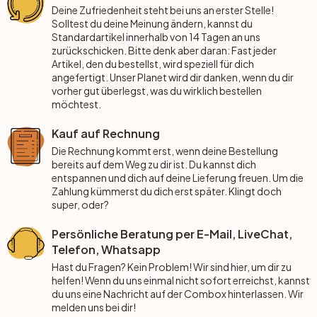
Rund
5-teilig
Tapeten Blau
Deine Zufriedenheit steht bei uns an erster Stelle!
Solltest du deine Meinung ändern, kannst du
Standardartikel innerhalb von 14 Tagen an uns
Tapeten Grün
Wohnzimmer
Wohnzimmer
zurückschicken. Bitte denk aber daran: Fast jeder
Artikel, den du bestellst, wird speziell für dich
angefertigt. Unser Planet wird dir danken, wenn du dir
Tapeten Pink & Rosa
Schlafzimmer
Schlafzimmer
vorher gut überlegst, was du wirklich bestellen
möchtest.
Tapeten Türkis
Kinderzimmer
Kinderzimmer
Kauf auf Rechnung
Die Rechnung kommt erst, wenn deine Bestellung
Tapeten Lila & Violett
Küche
Bad
bereits auf dem Weg zu dir ist. Du kannst dich
entspannen und dich auf deine Lieferung freuen. Um die
Zahlung kümmerst du dich erst später. Klingt doch
Jugendzimmer
Küche
Wohnzimmer
super, oder?
Persönliche Beratung per E-Mail, LiveChat,
Bad
Flur
Schlafzimmer
Telefon, Whatsapp
Hast du Fragen? Kein Problem! Wir sind hier, um dir zu
Flur
Kinderzimmer
helfen! Wenn du uns einmal nicht sofort erreichst, kannst
du uns eine Nachricht auf der Combox hinterlassen. Wir
melden uns bei dir!
Küche