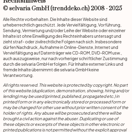
Rechtshinweis
Muster & Zeichen
Stoffbilder
Rauhfaser Tapeten
Gewerbe
Bilderrahmen
Tischfolien
© selvaria GmbH (trenddeko.ch) 2008 - 2025
Alle Rechte vorbehalten. Die Inhalte dieser Website sind
Illustrationen
Acrylglasbilder
Malervlies
Räume
Pinnwände & Memoboards
DIY Folienbogen
urheberrechtlich geschützt. Jede Vervielfältigung, Vorführung,
Sendung, Vermietung und/oder Leihe der Website oder einzelner
Inhalte ist ohne Einwilligung des Rechteinhabers untersagt und
Stadt & Land
Alu-Dibond Bilder
Bordüren & Borten
Zubehör
Selbstklebende Küchenrückwände
Spritzschutz
zieht straf- oder zivilrechtliche Folgen nach sich. Insbesondere
dürfen Nachdruck, Aufnahme in Online-Dienste, Internet und
Sport
Hartschaumbilder
Dekopanele
3D Klebefolie
Vervielfältigung auf Datenträger wie CD-ROM, DVD-ROM usw.,
Herdabdeckplatten
auch auszugsweise, nur nach vorheriger schriftlicher Zustimmung
durch die selvaria GmbH erfolgen. Für Inhalte externer Links und
Sonstige Motive
Wallprints
Zubehör
Küchenrückwand
fremde Inhalte übernimmt die selvaria GmbH keine
Verantwortung.
Zubehör
Zubehör
All rights reserved. This website is protected by copyright. No part
Vliestapeten
Dekoelemente
of this website (duplication, demonstration, showing, hiring and/or
lending) may be used (printed, published, propagated etc.) in
printed form or in any electronically stored or processed form or
Wandtattoo & Wunschtext
Wandbild & Wunschtext
Textiltapeten
Dekoschilder
may be changed for other use without prior written consent of the
holder of rights. Any abuse will be prosecuted and there will be
Wandtattoo & Leuchtsterne
Dein Foto auf…
Vinyltapeten
brought a civil action against the abuser. Duplicating or use of
Wandverkleidung
these objects or excerpts of these objects in other electronic or
printed publications is not permitted without the explicit approval