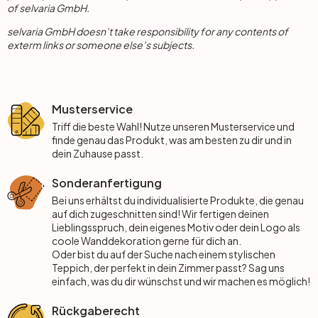
Wandtattoo & Bilderrahmen
Künstler
Selbstklebend
Tischplatten
of selvaria GmbH.
selvaria GmbH doesn’t take responsibility for any contents of
Wandtattoo & Uhrwerk
Papiertapeten
exterm links or someone else’s subjects.
Wandbilder-Set
Heimtextilien
Wandtattoo & Haken
Hexagon Bilder
Tapeten Weiss
Künstlerbedarf
Musterservice
Wandtattoo & 3D Schmetterlinge
Rund Bilder
Tapeten Gold
Triff die beste Wahl! Nutze unseren Musterservice und
finde genau das Produkt, was am besten zu dir und in
dein Zuhause passt.
Liebe
Panorama Bilder
Tapeten Schwarz
Sonderanfertigung
Bei uns erhältst du individualisierte Produkte, die genau
Familie
Quadratische Bilder
Tapeten Grau
auf dich zugeschnitten sind! Wir fertigen deinen
Lieblingsspruch, dein eigenes Motiv oder dein Logo als
coole Wanddekoration gerne für dich an.
Home
3-teilig
Tapeten Gelb
Oder bist du auf der Suche nach einem stylischen
Teppich, der perfekt in dein Zimmer passt? Sag uns
Zweifarbig
4-teilig
Tapeten Rot
einfach, was du dir wünschst und wir machen es möglich!
Rückgaberecht