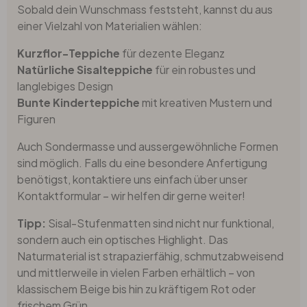
Sobald dein Wunschmass feststeht, kannst du aus
einer Vielzahl von Materialien wählen:
Kurzflor-Teppiche
für dezente Eleganz
Natürliche Sisalteppiche
für ein robustes und
langlebiges Design
Bunte Kinderteppiche
mit kreativen Mustern und
Figuren
Auch Sondermasse und aussergewöhnliche Formen
sind möglich. Falls du eine besondere Anfertigung
benötigst, kontaktiere uns einfach über unser
Kontaktformular – wir helfen dir gerne weiter!
Tipp:
Sisal-Stufenmatten sind nicht nur funktional,
sondern auch ein optisches Highlight. Das
Naturmaterial ist strapazierfähig, schmutzabweisend
und mittlerweile in vielen Farben erhältlich – von
klassischem Beige bis hin zu kräftigem Rot oder
frischem Grün.