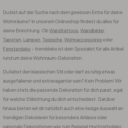
Du bist auf der Suche nach dem gewissen Extra für deine
Wohnräume? In unserem Onlineshop findest du alles für
deine Einrichtung. Ob
Wandtattoos
,
Wandbilder
,
Tapeten
,
Lampen
,
Teppiche
,
Wohnaccessoires
oder
Fensterdeko
– trenddeko ist dein Spezialist für alle Artikel
rund um deine Wohnraum-Dekoration.
Du liebst den klassischen Stil oder darf es ruhig etwas
ausgefallener und extravaganter sein? Kein Problem! Wir
haben stets die passende Dekoration für dich parat, egal
für welche Stilrichtung du dich entscheidest. Darüber
hinaus bieten wir dir natürlich auch eine riesige Auswahl an
trendigen Dekoideen für besondere Anlässe oder
saisonale Dekorationen wie zum Beispiel Hochzeitsdeko,