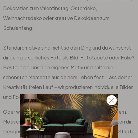
Dekoration zum Valentinstag, Osterdeko,
Weihnachtsdeko oder kreative Dekoideen zum
Schulanfang.
Standardmotive sind nicht so dein Ding und du wünschst
dir dein persönliches Foto als Bild, Fototapete oder Folie?
Bestelle bei uns dein eigenes Motiv und halte die
schönsten Momente aus deinem Leben fest. Lass deiner
Kreativität freien Lauf – wir produzieren individuelle Bilder
und Folien nach deinen Wünschen.
Oder wähle aus unserem grossen Sortiment an Bildern,
Motiven und Mustern deinen Favoriten aus. Wir bieten dir
Designs aus verschiedenen Themenbereichen wie Städte