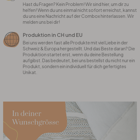
Hast du Fragen? Kein Problem! Wir sind hier, um dir zu
helfen! Wenn du uns einmal nicht sofort erreichst, kannst
du uns eine Nachricht auf der Combox hinterlassen. Wir
melden uns bei dir!
Produktion in CH und EU
Bei uns werden fast alle Produkte mit viel Liebe in der
Schweiz & Europa hergestellt. Und das Beste daran? Die
Produktion startet erst, wenn du deine Bestellung
aufgibst. Das bedeutet, bei uns bestellst du nicht nur ein
Produkt, sondern ein individuell für dich gefertigtes
Unikat.