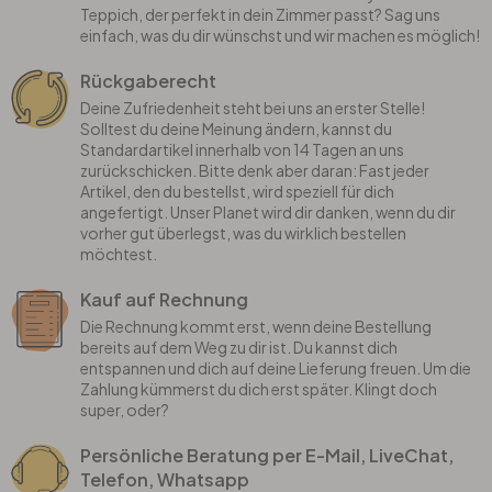
Teppich, der perfekt in dein Zimmer passt? Sag uns
einfach, was du dir wünschst und wir machen es möglich!
Rückgaberecht
Deine Zufriedenheit steht bei uns an erster Stelle!
Solltest du deine Meinung ändern, kannst du
Standardartikel innerhalb von 14 Tagen an uns
zurückschicken. Bitte denk aber daran: Fast jeder
Artikel, den du bestellst, wird speziell für dich
angefertigt. Unser Planet wird dir danken, wenn du dir
vorher gut überlegst, was du wirklich bestellen
möchtest.
Kauf auf Rechnung
Die Rechnung kommt erst, wenn deine Bestellung
bereits auf dem Weg zu dir ist. Du kannst dich
entspannen und dich auf deine Lieferung freuen. Um die
Zahlung kümmerst du dich erst später. Klingt doch
super, oder?
Persönliche Beratung per E-Mail, LiveChat,
Telefon, Whatsapp