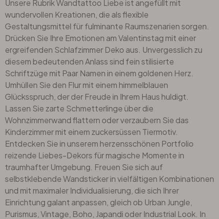
Unsere Rubrik Wandtattoo Liebe ist angefüllt mit
wundervollen Kreationen, die als flexible
Gestaltungsmittel für fulminante Raumszenarien sorgen.
Drücken Sie Ihre Emotionen am Valentinstag mit einer
ergreifenden Schlafzimmer Deko aus. Unvergesslich zu
diesem bedeutenden Anlass sind fein stilisierte
Schriftzüge mit Paar Namen in einem goldenen Herz.
Umhüllen Sie den Flur mit einem himmelblauen
Glücksspruch, der der Freude in Ihrem Haus huldigt.
Lassen Sie zarte Schmetterlinge über die
Wohnzimmerwand flattern oder verzaubern Sie das
Kinderzimmer
mit einem zuckersüssen Tiermotiv.
Entdecken Sie in unserem herzensschönen Portfolio
reizende Liebes-Dekors für magische Momente in
traumhafter Umgebung. Freuen Sie sich auf
selbstklebende Wandsticker in vielfältigen Kombinationen
und mit maximaler Individualisierung, die sich Ihrer
Einrichtung galant anpassen, gleich ob Urban Jungle,
Purismus,
Vintage
, Boho, Japandi oder Industrial Look. In