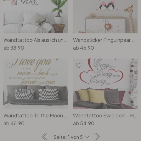
Wandtattoo Als aus ich und du… mit Platz für Fotos
Wandsticker Pinguinpaar mit Herzen
ab
38.90
ab
46.90
Wandtattoo To the Moon and back...
Wandtattoo Ewig dein - Herzen (2-farbig)
ab
46.90
ab
54.90