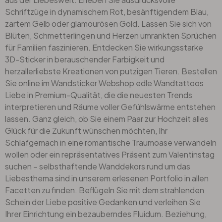
Schriftzüge in dynamischem Rot, besänftigendem Blau,
zartem Gelb oder glamourösen Gold. Lassen Sie sich von
Blüten
, Schmetterlingen und Herzen umrankten Sprüchen
für Familien faszinieren. Entdecken Sie wirkungsstarke
3D-Sticker in berauschender Farbigkeit und
herzallerliebste Kreationen von putzigen Tieren. Bestellen
Sie online im Wandsticker Webshop edle Wandtattoos
Liebe in Premium-Qualität, die die neuesten Trends
interpretieren und Räume voller Gefühlswärme entstehen
lassen. Ganz gleich, ob Sie einem Paar zur Hochzeit alles
Glück für die Zukunft wünschen möchten, Ihr
Schlafgemach in eine romantische Traumoase verwandeln
wollen oder ein repräsentatives Präsent zum Valentinstag
suchen – selbsthaftende Wanddekors rund um das
Liebesthema
sind in unserem erlesenen Portfolio in allen
Facetten zu finden. Beflügeln Sie mit dem strahlenden
Schein der Liebe positive Gedanken und verleihen Sie
Ihrer Einrichtung ein bezauberndes Fluidum. Beziehung,