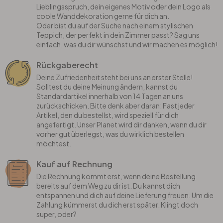
Lieblingsspruch, dein eigenes Motiv oder dein Logo als
coole Wanddekoration gerne für dich an.
Oder bist du auf der Suche nach einem stylischen
Teppich, der perfekt in dein Zimmer passt? Sag uns
einfach, was du dir wünschst und wir machen es möglich!
Rückgaberecht
Deine Zufriedenheit steht bei uns an erster Stelle!
Solltest du deine Meinung ändern, kannst du
Standardartikel innerhalb von 14 Tagen an uns
zurückschicken. Bitte denk aber daran: Fast jeder
Artikel, den du bestellst, wird speziell für dich
angefertigt. Unser Planet wird dir danken, wenn du dir
vorher gut überlegst, was du wirklich bestellen
möchtest.
Kauf auf Rechnung
Die Rechnung kommt erst, wenn deine Bestellung
bereits auf dem Weg zu dir ist. Du kannst dich
entspannen und dich auf deine Lieferung freuen. Um die
Zahlung kümmerst du dich erst später. Klingt doch
super, oder?