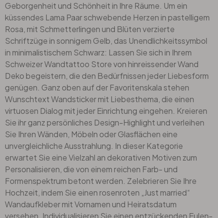
Geborgenheit und Schönheit in Ihre Räume. Um ein
küssendes Lama Paar schwebende Herzen in pastelligem
Rosa, mit
Schmetterlingen
und Blüten verzierte
Schriftzüge in sonnigem Gelb, das Unendlichkeitssymbol
in minimalistischem Schwarz: Lassen Sie sich in Ihrem
Schweizer Wandtattoo Store von hinreissender Wand
Deko begeistern, die den Bedürfnissen jeder Liebesform
genügen. Ganz oben auf der Favoritenskala stehen
Wunschtext Wandsticker mit Liebesthema, die einen
virtuosen Dialog mit jeder Einrichtung eingehen. Kreieren
Sie ihr ganz persönliches Design-Highlight und verleihen
Sie Ihren Wänden, Möbeln oder Glasflächen eine
unvergleichliche Ausstrahlung. In dieser Kategorie
erwartet Sie eine Vielzahl an dekorativen Motiven zum
Personalisieren, die von einem reichen Farb- und
Formenspektrum betont werden. Zelebrieren Sie Ihre
Hochzeit, indem Sie einen rosenroten „Just married“
Wandaufkleber mit Vornamen und Heiratsdatum
versehen. Individualisieren Sie einen entzückenden Eulen-