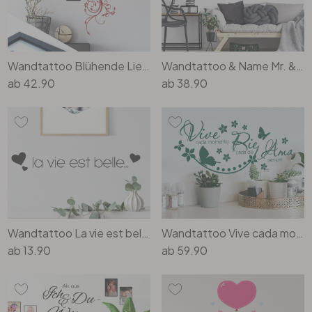
Wandtattoo Blühende Liebe inkl. 2 Bilderrahmen
Wandtattoo & Name Mr. & Mrs. (2-farbig)
ab
42.90
ab
38.90
Wandtattoo La vie est belle 2
Wandtattoo Vive cada momento...
ab
13.90
ab
59.90