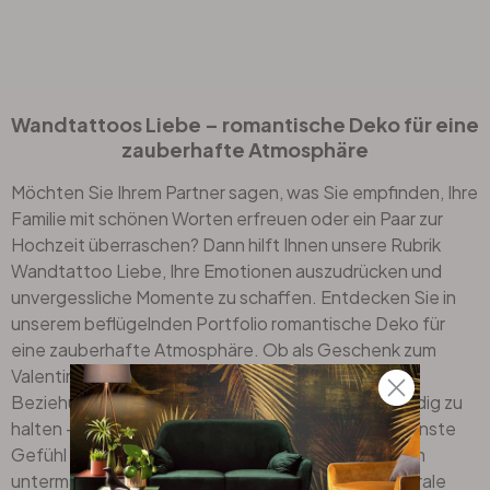
Wandtattoos Liebe – romantische Deko für eine
zauberhafte Atmosphäre
Möchten Sie Ihrem Partner sagen, was Sie empfinden, Ihre
Familie mit schönen Worten erfreuen oder ein Paar zur
Hochzeit
überraschen? Dann hilft Ihnen unsere Rubrik
Wandtattoo Liebe, Ihre Emotionen auszudrücken und
unvergessliche Momente zu schaffen. Entdecken Sie in
unserem beflügelnden Portfolio romantische Deko für
eine zauberhafte Atmosphäre. Ob als Geschenk zum
Valentinstag, als Liebesbeweis in einer langjährigen
Beziehung oder um die Botschaft von Glück lebendig zu
halten – jedes Motiv ist eine Hommage an das schönste
Gefühl der Welt. Verspielte Schriftzüge und Herzen
untermalen Ihre Einrichtung als zarte Gestalter. Florale