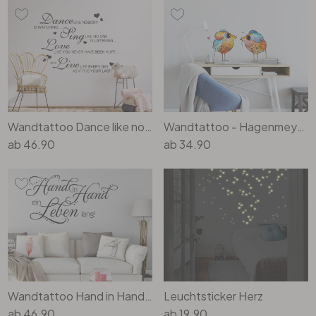
Wandtattoo Dance like nobody...
Wandtattoo - Hagenmeyer - Überraschung
ab
46.90
ab
34.90
Wandtattoo Hand in Hand...
Leuchtsticker Herz
ab
46.90
ab
19.90