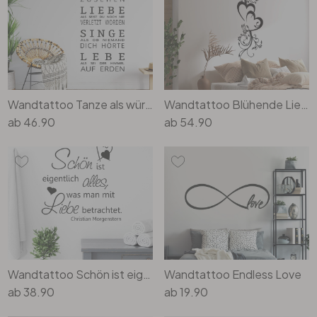
Büro
Bad
Wandtattoo Tanze als würde niemand zusehen
Wandtattoo Blühende Liebe
Eingangsbereich
ab
46.90
ab
54.90
Wandtattoo Schön ist eigentlich alles...
Wandtattoo Endless Love
ab
38.90
ab
19.90