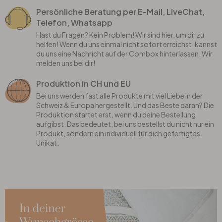
Persönliche Beratung per E-Mail, LiveChat,
Telefon, Whatsapp
Hast du Fragen? Kein Problem! Wir sind hier, um dir zu
helfen! Wenn du uns einmal nicht sofort erreichst, kannst
du uns eine Nachricht auf der Combox hinterlassen. Wir
melden uns bei dir!
Produktion in CH und EU
Bei uns werden fast alle Produkte mit viel Liebe in der
Schweiz & Europa hergestellt. Und das Beste daran? Die
Produktion startet erst, wenn du deine Bestellung
aufgibst. Das bedeutet, bei uns bestellst du nicht nur ein
Produkt, sondern ein individuell für dich gefertigtes
Unikat.