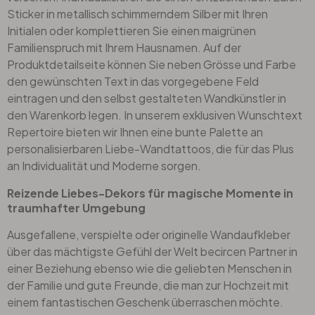
Sticker in metallisch schimmerndem Silber mit Ihren
Initialen oder komplettieren Sie einen maigrünen
Familienspruch mit Ihrem Hausnamen. Auf der
Produktdetailseite können Sie neben Grösse und Farbe
den gewünschten Text in das vorgegebene Feld
eintragen und den selbst gestalteten Wandkünstler in
den Warenkorb legen. In unserem exklusiven
Wunschtext
Repertoire bieten wir Ihnen eine bunte Palette an
personalisierbaren Liebe-Wandtattoos, die für das Plus
an Individualität und Moderne sorgen.
Reizende Liebes-Dekors für magische Momente in
traumhafter Umgebung
Ausgefallene, verspielte oder originelle Wandaufkleber
über das mächtigste Gefühl der Welt becircen Partner in
einer Beziehung ebenso wie die geliebten Menschen in
der Familie und gute Freunde, die man zur Hochzeit mit
einem fantastischen
Geschenk
überraschen möchte.