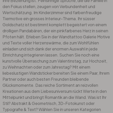
Ihre Beziehung ist. Feinsinnige Sprüche, die die Familie in
den Fokus stellen, zeugen von Verbundenheit und
Wertschätzung. Im Kinderzimmer sind farbenfreudige
Tiermotive ein grosses Interieur-Thema. Ihr süsser
Goldschatz ist bestimmt komplett begeistert von einem
drolligen Pandabären, der ein pinkfarbenes Herz in seinen
Pfoten hält. Erleben Sie in der Wandtattoo Galerie Motive
und Texte voller Herzenswärme, die zum Wohlfühlen
einladen und sich dank der enormen Auswahl in jede
Einrichtung integrieren lassen. Suchen Sie noch eine
kunstvolle Überraschung zum Valentinstag, zur Hochzeit,
zu
Weihnachten
oder zum Jahrestag? Mit einem
liebeslustigen Wandsticker bereiten Sie einem Paar, Ihrem
Partner oder auch besten Freunden bleibende
Glücksmomente. Das reiche Sortiment an reizvollen
Kreationen aus dem Liebesuniversum rückt Werte in den
Mittelpunkt und bringt Romantik an die Wand. Was ist Ihr
Stil? Abstrakt & Geometrisch,
3D-Fotokunst
oder
Typografie & Text? Wählen Sie in unseren Kategorien