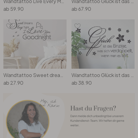
Wandtattoo Live Every Moment...1
Wandtattoo Glück ist das Einzige... 1
ab
59.90
ab
67.90
Wandtattoo Sweet dreams, sleep tight...
Wandtattoo Glück ist das Einzige... 2
ab
27.90
ab
38.90