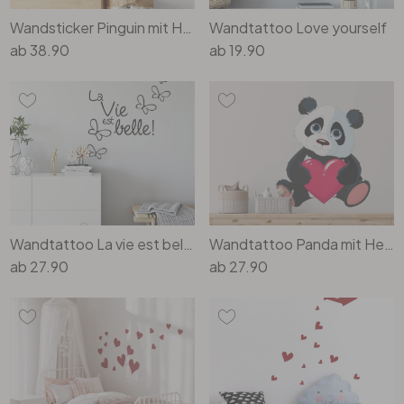
Wandsticker Pinguin mit Herzluftballon
Wandtattoo Love yourself
ab
38.90
ab
19.90
Wandtattoo La vie est belle!
Wandtattoo Panda mit Herz
ab
27.90
ab
27.90