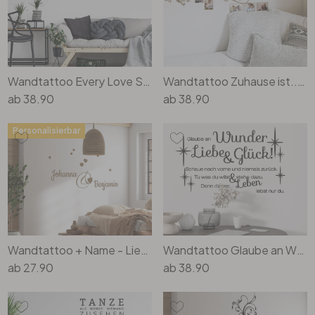
Rund
5-teilig
Tapeten Blau
Tapeten Grün
Wohnzimmer
Wohnzimmer
Tapeten Pink & Rosa
Wandtattoo Every Love Story...
Wandtattoo Zuhause ist... mit Platz für Fotos
Schlafzimmer
Schlafzimmer
ab
38.90
ab
38.90
Tapeten Türkis
Kinderzimmer
Kinderzimmer
Personalisierbar
Tapeten Lila & Violett
Küche
Bad
Jugendzimmer
Küche
Wohnzimmer
Bad
Flur
Schlafzimmer
Wandtattoo + Name - Liebespaar
Wandtattoo Glaube an Wunder, Liebe und Glück!
ab
27.90
ab
38.90
Flur
Kinderzimmer
Küche