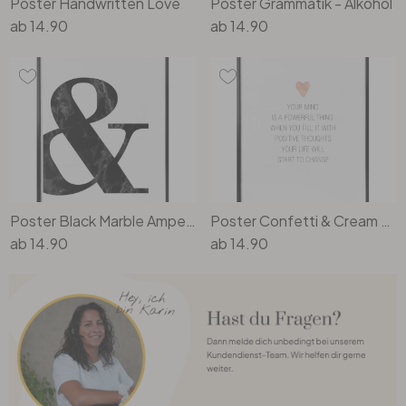
Poster Handwritten Love
Poster Grammatik - Alkohol
ab
14.90
ab
14.90
Poster Black Marble Ampersand
Poster Confetti & Cream - Your mind is a powerful thing
ab
14.90
ab
14.90