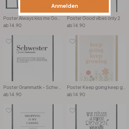
Anmelden
Poster Always kiss me Goodnight
Poster Good vibes only 2
ab
14.90
ab
14.90
Poster Grammatik - Schwester
Poster Keep going keep growing | Mindset Poster mit Motivationsspruch
ab
14.90
ab
14.90