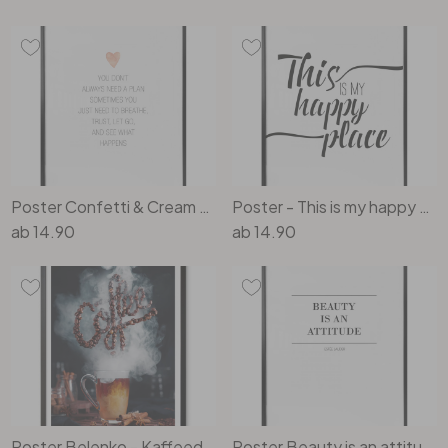
Poster Confetti & Cream - You don't always need a plan
Poster - This is my happy place
ab
14.90
ab
14.90
Poster Belenko - Kaffeeduft
Poster Beauty is an attitude