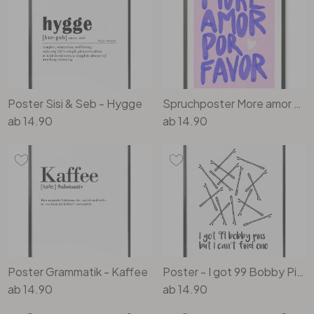
Büro
Bad
Poster Sisi & Seb - Hygge
Spruchposter More amor por favor - Bloom
Eingangsbereich
ab
14.90
ab
14.90
Poster Grammatik - Kaffee
Poster - I got 99 Bobby Pins
ab
14.90
ab
14.90