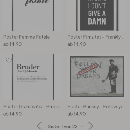
Poster Femme Fatale
Poster Filmzitat - Frankly my dear, I don't give a damn
ab
14.90
ab
14.90
Poster Grammatik - Bruder
Poster Banksy - Follow your dreams
ab
14.90
ab
14.90