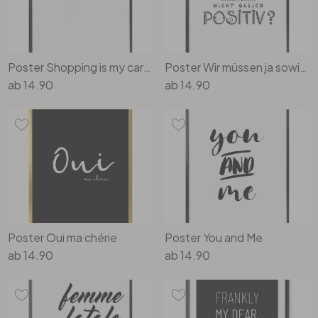
Poster Shopping is my cardio
Poster Wir müssen ja sowieso denken
ab
14.90
ab
14.90
Poster Oui ma chérie
Poster You and Me
ab
14.90
ab
14.90