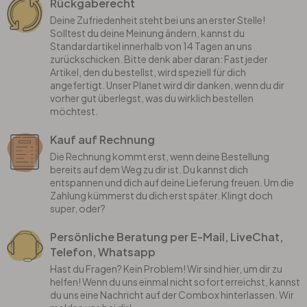
Rückgaberecht
Deine Zufriedenheit steht bei uns an erster Stelle!
Solltest du deine Meinung ändern, kannst du
Standardartikel innerhalb von 14 Tagen an uns
zurückschicken. Bitte denk aber daran: Fast jeder
Artikel, den du bestellst, wird speziell für dich
angefertigt. Unser Planet wird dir danken, wenn du dir
vorher gut überlegst, was du wirklich bestellen
möchtest.
Kauf auf Rechnung
Die Rechnung kommt erst, wenn deine Bestellung
bereits auf dem Weg zu dir ist. Du kannst dich
entspannen und dich auf deine Lieferung freuen. Um die
Zahlung kümmerst du dich erst später. Klingt doch
super, oder?
Persönliche Beratung per E-Mail, LiveChat,
Telefon, Whatsapp
Hast du Fragen? Kein Problem! Wir sind hier, um dir zu
helfen! Wenn du uns einmal nicht sofort erreichst, kannst
du uns eine Nachricht auf der Combox hinterlassen. Wir