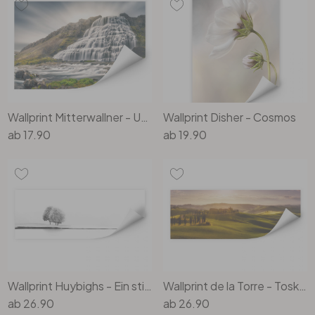
Büro
Bad
Eingangsbereich
Wallprint Mitterwallner - Unendlichkeit
Wallprint Disher - Cosmos
ab
17.90
ab
19.90
Wallprint Huybighs - Ein stiller Moment - Panorama
Wallprint de la Torre - Toskana - Panorama
ab
26.90
ab
26.90