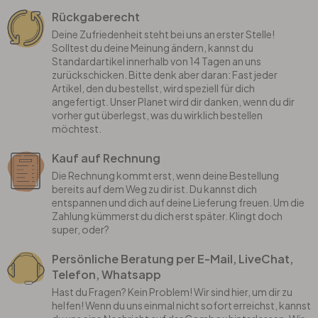
Rückgaberecht
Deine Zufriedenheit steht bei uns an erster Stelle!
Solltest du deine Meinung ändern, kannst du
Standardartikel innerhalb von 14 Tagen an uns
zurückschicken. Bitte denk aber daran: Fast jeder
Artikel, den du bestellst, wird speziell für dich
angefertigt. Unser Planet wird dir danken, wenn du dir
vorher gut überlegst, was du wirklich bestellen
möchtest.
Kauf auf Rechnung
Die Rechnung kommt erst, wenn deine Bestellung
bereits auf dem Weg zu dir ist. Du kannst dich
entspannen und dich auf deine Lieferung freuen. Um die
Zahlung kümmerst du dich erst später. Klingt doch
super, oder?
Persönliche Beratung per E-Mail, LiveChat,
Telefon, Whatsapp
Hast du Fragen? Kein Problem! Wir sind hier, um dir zu
helfen! Wenn du uns einmal nicht sofort erreichst, kannst