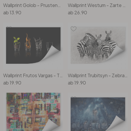
Wallprint Golob - Prustendes Nilpferd
Wallprint Westum - Zarte Blüten
ab
13.90
ab
26.90
Wallprint Frutos Vargas - The Four Elements
Wallprint Trubitsyn - Zebras in der Savanne
ab
19.90
ab
19.90