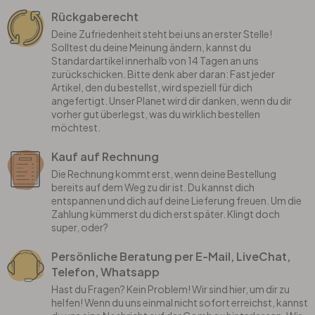
Rückgaberecht
Deine Zufriedenheit steht bei uns an erster Stelle!
Solltest du deine Meinung ändern, kannst du
Standardartikel innerhalb von 14 Tagen an uns
zurückschicken. Bitte denk aber daran: Fast jeder
Artikel, den du bestellst, wird speziell für dich
angefertigt. Unser Planet wird dir danken, wenn du dir
vorher gut überlegst, was du wirklich bestellen
möchtest.
Kauf auf Rechnung
Die Rechnung kommt erst, wenn deine Bestellung
bereits auf dem Weg zu dir ist. Du kannst dich
entspannen und dich auf deine Lieferung freuen. Um die
Zahlung kümmerst du dich erst später. Klingt doch
super, oder?
Persönliche Beratung per E-Mail, LiveChat,
Telefon, Whatsapp
Hast du Fragen? Kein Problem! Wir sind hier, um dir zu
helfen! Wenn du uns einmal nicht sofort erreichst, kannst