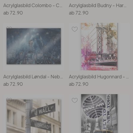
Acrylglasbild Colombo - Chrysler Building in New York
Acrylglasbild Budny - Harmonische Linien
ab
72.90
ab
72.90
Acrylglasbild Løndal - Nebel in NYC
Acrylglasbild Hugonnard - Watercolour: New York Bridge
ab
72.90
ab
72.90