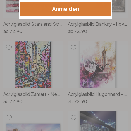
Anmelden
Acrylglasbild Stars and Stripes
Acrylglasbild Banksy - I love New York
ab
72.90
ab
72.90
Acrylglasbild Zamart - New York Empire State Building - Rizzi-Stil
Acrylglasbild Hugonnard - Watercolour New York View
ab
72.90
ab
72.90