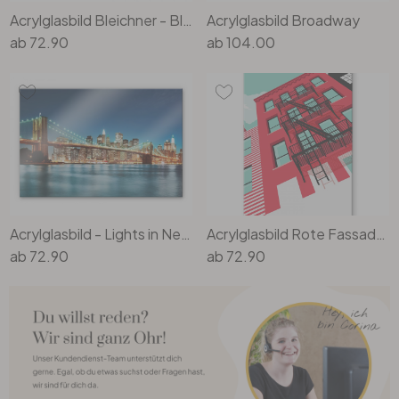
Acrylglasbild Bleichner - Blue Manhattan Skyline with Bridge and Vanilla Sky
Acrylglasbild Broadway
ab
72.90
ab
104.00
Acrylglasbild - Lights in New York City 02
Acrylglasbild Rote Fassade mit Feuertreppe in New York - Heemskerk
ab
72.90
ab
72.90