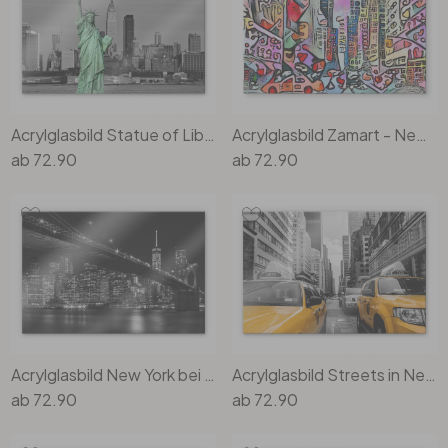
Rund
5-teilig
Tapeten Blau
Tapeten Grün
Wohnzimmer
Wohnzimmer
Tapeten Pink & Rosa
Schlafzimmer
Schlafzimmer
Acrylglasbild Statue of Liberty
Acrylglasbild Zamart - New York - Rizzi-Stil
ab
72.90
ab
72.90
Tapeten Türkis
Kinderzimmer
Kinderzimmer
Tapeten Lila & Violett
Küche
Bad
Jugendzimmer
Küche
Wohnzimmer
Bad
Flur
Schlafzimmer
Acrylglasbild New York bei Nacht
Acrylglasbild Streets in New York City
Flur
Kinderzimmer
ab
72.90
ab
72.90
Küche