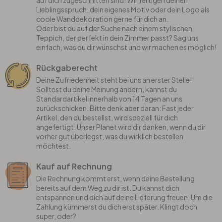
auf dich zugeschnitten sind! Wir fertigen deinen
Lieblingsspruch, dein eigenes Motiv oder dein Logo als
coole Wanddekoration gerne für dich an.
Oder bist du auf der Suche nach einem stylischen
Teppich, der perfekt in dein Zimmer passt? Sag uns
einfach, was du dir wünschst und wir machen es möglich!
Rückgaberecht
Deine Zufriedenheit steht bei uns an erster Stelle!
Solltest du deine Meinung ändern, kannst du
Standardartikel innerhalb von 14 Tagen an uns
zurückschicken. Bitte denk aber daran: Fast jeder
Artikel, den du bestellst, wird speziell für dich
angefertigt. Unser Planet wird dir danken, wenn du dir
vorher gut überlegst, was du wirklich bestellen
möchtest.
Kauf auf Rechnung
Die Rechnung kommt erst, wenn deine Bestellung
bereits auf dem Weg zu dir ist. Du kannst dich
entspannen und dich auf deine Lieferung freuen. Um die
Zahlung kümmerst du dich erst später. Klingt doch
super, oder?