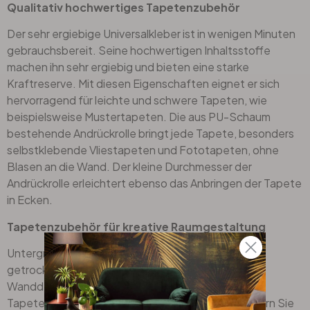
Qualitativ hochwertiges Tapetenzubehör
Der sehr ergiebige Universalkleber ist in wenigen Minuten
gebrauchsbereit. Seine hochwertigen Inhaltsstoffe
machen ihn sehr ergiebig und bieten eine starke
Kraftreserve. Mit diesen Eigenschaften eignet er sich
hervorragend für leichte und schwere Tapeten, wie
beispielsweise
Mustertapeten
. Die aus PU-Schaum
bestehende Andrückrolle bringt jede Tapete, besonders
selbstklebende Vliestapeten und
Fototapeten
, ohne
Blasen an die Wand. Der kleine Durchmesser der
Andrückrolle erleichtert ebenso das Anbringen der Tapete
in Ecken.
Tapetenzubehör für kreative Raumgestaltung
Untergründe, die stark saugen, Flecken von
getrocknetem Tapeten-Kleber oder sich lösende
Wanddekorationen gehören mit unserem
Tapetenzubehör der Vergangenheit an. Verschönern Sie