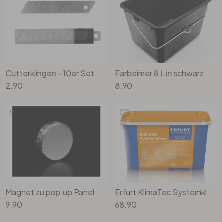
Büro
Bad
Cutterklingen - 10er Set
Farbeimer 8 L in schwarz
Eingangsbereich
2.90
8.90
Magnet zu pop.up Panel magnetic Metallic
Erfurt KlimaTec Systemkleber - 10kg
9.90
68.90