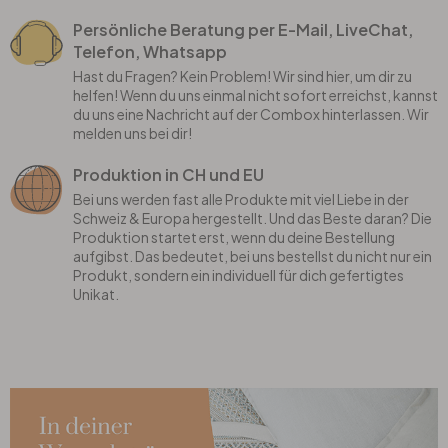
Persönliche Beratung per E-Mail, LiveChat,
Telefon, Whatsapp
Hast du Fragen? Kein Problem! Wir sind hier, um dir zu
helfen! Wenn du uns einmal nicht sofort erreichst, kannst
du uns eine Nachricht auf der Combox hinterlassen. Wir
melden uns bei dir!
Produktion in CH und EU
Bei uns werden fast alle Produkte mit viel Liebe in der
Schweiz & Europa hergestellt. Und das Beste daran? Die
Produktion startet erst, wenn du deine Bestellung
aufgibst. Das bedeutet, bei uns bestellst du nicht nur ein
Produkt, sondern ein individuell für dich gefertigtes
Unikat.