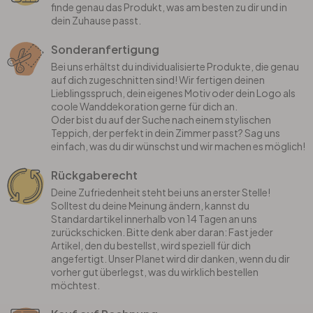
Rund
5-teilig
Tapeten Blau
finde genau das Produkt, was am besten zu dir und in
dein Zuhause passt.
Tapeten Grün
Wohnzimmer
Wohnzimmer
Sonderanfertigung
Bei uns erhältst du individualisierte Produkte, die genau
Tapeten Pink & Rosa
auf dich zugeschnitten sind! Wir fertigen deinen
Schlafzimmer
Schlafzimmer
Lieblingsspruch, dein eigenes Motiv oder dein Logo als
coole Wanddekoration gerne für dich an.
Tapeten Türkis
Kinderzimmer
Kinderzimmer
Oder bist du auf der Suche nach einem stylischen
Teppich, der perfekt in dein Zimmer passt? Sag uns
einfach, was du dir wünschst und wir machen es möglich!
Tapeten Lila & Violett
Küche
Bad
Rückgaberecht
Deine Zufriedenheit steht bei uns an erster Stelle!
Jugendzimmer
Küche
Wohnzimmer
Solltest du deine Meinung ändern, kannst du
Standardartikel innerhalb von 14 Tagen an uns
zurückschicken. Bitte denk aber daran: Fast jeder
Bad
Flur
Schlafzimmer
Artikel, den du bestellst, wird speziell für dich
angefertigt. Unser Planet wird dir danken, wenn du dir
vorher gut überlegst, was du wirklich bestellen
Flur
Kinderzimmer
möchtest.
Küche