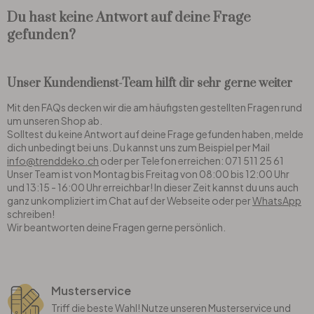
Wandtattoo & Bilderrahmen
Künstler
Selbstklebend
Tischplatten
Du hast keine Antwort auf deine Frage
gefunden?
Wandtattoo & Uhrwerk
Papiertapeten
Wandbilder-Set
Heimtextilien
Unser Kundendienst-Team hilft dir sehr gerne weiter
Wandtattoo & Haken
Hexagon Bilder
Tapeten Weiss
Künstlerbedarf
Mit den FAQs decken wir die am häufigsten gestellten Fragen rund
um unseren Shop ab.
Wandtattoo & 3D Schmetterlinge
Rund Bilder
Tapeten Gold
Solltest du keine Antwort auf deine Frage gefunden haben, melde
dich unbedingt bei uns. Du kannst uns zum Beispiel per Mail
info@trenddeko.ch
oder per Telefon erreichen: 071 511 25 61
Liebe
Panorama Bilder
Tapeten Schwarz
Unser Team ist von Montag bis Freitag von 08:00 bis 12:00 Uhr
und 13:15 - 16:00 Uhr erreichbar! In dieser Zeit kannst du uns auch
Familie
Quadratische Bilder
Tapeten Grau
ganz unkompliziert im Chat auf der Webseite oder per
WhatsApp
schreiben!
Wir beantworten deine Fragen gerne persönlich.
Home
3-teilig
Tapeten Gelb
Zweifarbig
4-teilig
Tapeten Rot
Musterservice
Triff die beste Wahl! Nutze unseren Musterservice und