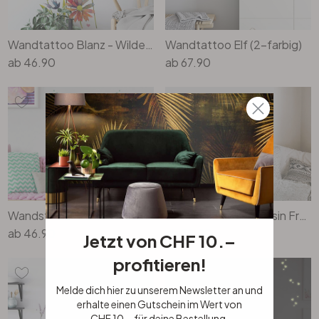
Wandtattoo Blanz - Wilde Sommerwiese
Wandtattoo Elf (2-farbig)
ab
46.90
ab
67.90
Wandsticker Eine kleine Meerjungfrau
Wandsticker Prinzessin Froschkönig
ab
46.90
ab
38.90
Jetzt von CHF 10.–
profitieren!
Melde dich hier zu unserem Newsletter an und
erhalte einen Gutschein im Wert von
CHF 10.– für deine Bestellung.