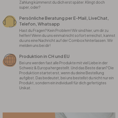
Zahlung kümmerst du dich erst später. Klingt doch
super, oder?
Persönliche Beratung per E-Mail, LiveChat,
Telefon, Whatsapp
Hast du Fragen? Kein Problem! Wir sind hier, um dir zu
helfen! Wenn du uns einmal nicht sofort erreichst, kannst
du uns eine Nachricht auf der Combox hinterlassen. Wir
melden uns bei dir!
Produktion in CH und EU
Bei uns werden fast alle Produkte mit viel Liebe in der
Schweiz & Europa hergestellt. Und das Beste daran? Die
Produktion startet erst, wenn du deine Bestellung
aufgibst. Das bedeutet, bei uns bestellst du nicht nur ein
Produkt, sondern ein individuell für dich gefertigtes
Unikat.