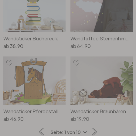
Wandsticker Büchereule
Wandtattoo Sternenhimmel mit Wolke und Mond schlafend & Leuchtsticker
ab
38.90
ab
64.90
Wandsticker Pferdestall
Wandsticker Braunbären
ab
46.90
ab
19.90