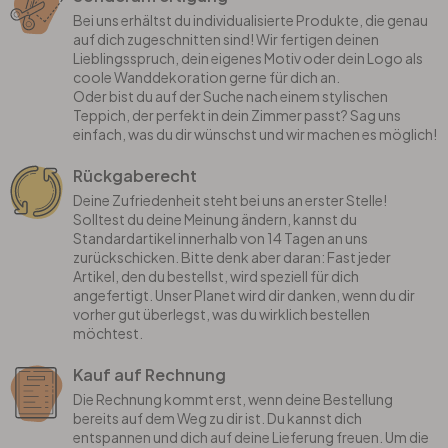
Bei uns erhältst du individualisierte Produkte, die genau
auf dich zugeschnitten sind! Wir fertigen deinen
Lieblingsspruch, dein eigenes Motiv oder dein Logo als
coole Wanddekoration gerne für dich an.
Oder bist du auf der Suche nach einem stylischen
Teppich, der perfekt in dein Zimmer passt? Sag uns
einfach, was du dir wünschst und wir machen es möglich!
Rückgaberecht
Deine Zufriedenheit steht bei uns an erster Stelle!
Solltest du deine Meinung ändern, kannst du
Standardartikel innerhalb von 14 Tagen an uns
zurückschicken. Bitte denk aber daran: Fast jeder
Artikel, den du bestellst, wird speziell für dich
angefertigt. Unser Planet wird dir danken, wenn du dir
vorher gut überlegst, was du wirklich bestellen
möchtest.
Kauf auf Rechnung
Die Rechnung kommt erst, wenn deine Bestellung
bereits auf dem Weg zu dir ist. Du kannst dich
entspannen und dich auf deine Lieferung freuen. Um die