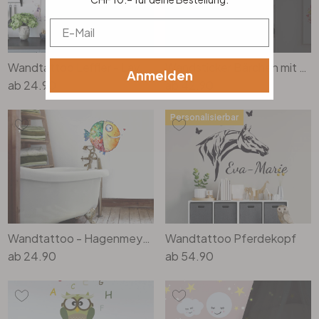
Email
Wandtattoo Leffler - Lavendelfrauen 1
Wandsticker Bärchen mit Luftballons + Leuchtsticker
Anmelden
ab
24.90
ab
42.90
Personalisierbar
Wandtattoo - Hagenmeyer - Happy Fisch
Wandtattoo Pferdekopf
ab
24.90
ab
54.90