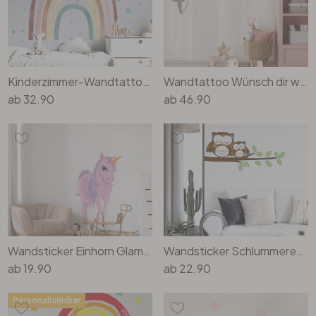
Rund
5-teilig
Tapeten Blau
Tapeten Grün
Wohnzimmer
Wohnzimmer
Tapeten Pink & Rosa
Kinderzimmer-Wandtattoo Regenbogen mit bunten Punkten - Set (79-teilig)
Wandtattoo Wünsch dir was
Schlafzimmer
Schlafzimmer
ab
32.90
ab
46.90
Tapeten Türkis
Kinderzimmer
Kinderzimmer
Tapeten Lila & Violett
Küche
Bad
Jugendzimmer
Küche
Wohnzimmer
Bad
Flur
Schlafzimmer
Wandsticker Einhorn Glamour
Wandsticker Schlummereulen
ab
19.90
ab
22.90
Flur
Kinderzimmer
Personalisierbar
Küche