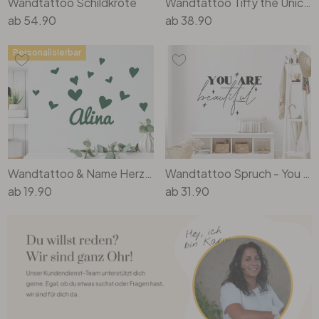
Wandtattoo Schildkröte
Wandtattoo Tiffy the Unicorn
ab
54.90
ab
38.90
Personalisierbar
Wandtattoo & Name Herzchen
Wandtattoo Spruch - You are beautiful
ab
19.90
ab
31.90