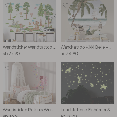
Wandsticker Wandtattoo Kinderzimmer Tiere Wald - Waldtiere Set - mehrere Grössen
Wandtattoo Kikki Belle - Piratenbucht - Rund
ab
27.90
ab
34.90
Wandsticker Petunia Wunderpracht
Leuchtsterne Einhörner Set
ab
46.90
ab
19.90