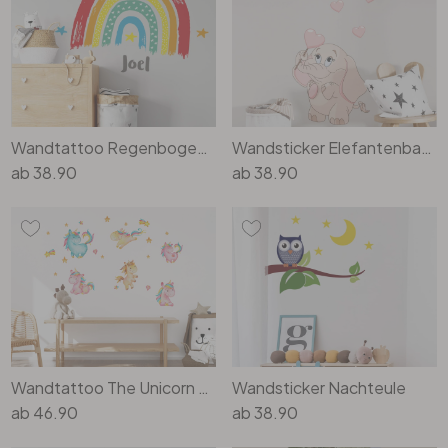
Büro
Bad
Wandtattoo Regenbogen klassisch mit Sternchen & Wunschname
Wandsticker Elefantenbaby mit Herzen
Eingangsbereich
ab
38.90
ab
38.90
Wandtattoo The Unicorn - Set
Wandsticker Nachteule
ab
46.90
ab
38.90