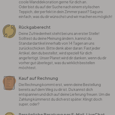
coole Wanddekoration gerne für dich an.
Oder bist du auf der Suche nach einem stylischen
Teppich, der perfekt in dein Zimmer passt? Sag uns
einfach, was du dir wünschst und wir machen es möglich!
Rückgaberecht
Deine Zufriedenheit steht bei uns an erster Stelle!
Solltest du deine Meinung ändern, kannst du
Standardartikel innerhalb von 14 Tagen an uns
zurückschicken. Bitte denk aber daran: Fast jeder
Artikel, den du bestellst, wird speziell für dich
angefertigt. Unser Planet wird dir danken, wenn du dir
vorher gut überlegst, was du wirklich bestellen
möchtest.
Kauf auf Rechnung
Die Rechnung kommt erst, wenn deine Bestellung
bereits auf dem Weg zu dir ist. Du kannst dich
entspannen und dich auf deine Lieferung freuen. Um die
Zahlung kümmerst du dich erst später. Klingt doch
super, oder?
Persönliche Beratung per E-Mail, LiveChat,