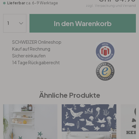
Lieferbar
ca. 6-9 Werktage
zzgl.
Verpackung und Versand
Büro
In den Warenkorb
Bad
SCHWEIZER Onlineshop
Kauf auf Rechnung
Eingangsbereich
Sicher einkaufen
14 Tage Rückgaberecht
Ähnliche Produkte