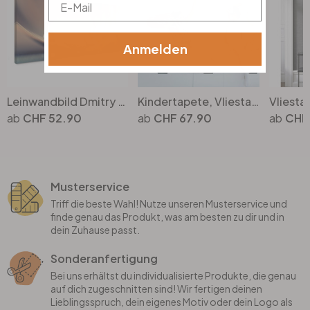
Email
Anmelden
Leinwandbild Dmitry - Story of a Waterdrop - Panorama
Kindertapete, Vliestapete mit Illustration Kids Walls weiss, bunt
CHF 52.90
CHF 67.90
CHF
Musterservice
Triff die beste Wahl! Nutze unseren Musterservice und
finde genau das Produkt, was am besten zu dir und in
dein Zuhause passt.
Sonderanfertigung
Bei uns erhältst du individualisierte Produkte, die genau
auf dich zugeschnitten sind! Wir fertigen deinen
Lieblingsspruch, dein eigenes Motiv oder dein Logo als