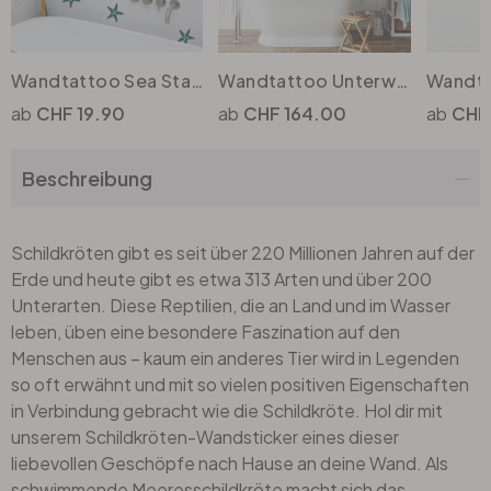
Wandtattoo Sea Stars
Wandtattoo Unterwasserparadies Set (40-teilig)
CHF 19.90
CHF 164.00
CHF
Beschreibung
Schildkröten gibt es seit über 220 Millionen Jahren auf der
Erde und heute gibt es etwa 313 Arten und über 200
Unterarten. Diese Reptilien, die an Land und im Wasser
leben, üben eine besondere Faszination auf den
Menschen aus – kaum ein anderes Tier wird in Legenden
so oft erwähnt und mit so vielen positiven Eigenschaften
in Verbindung gebracht wie die Schildkröte. Hol dir mit
unserem Schildkröten-Wandsticker eines dieser
liebevollen Geschöpfe nach Hause an deine Wand. Als
schwimmende Meeresschildkröte macht sich das