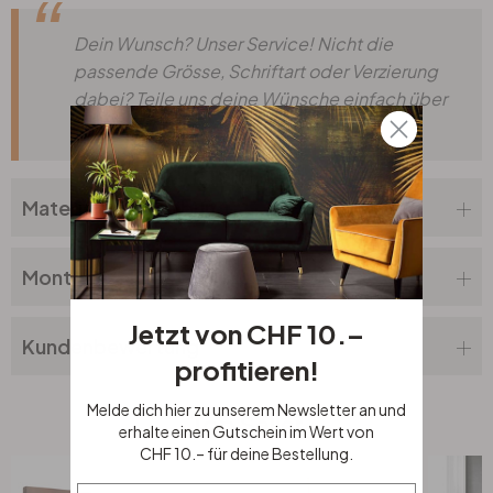
Dein Wunsch? Unser Service! Nicht die
passende Grösse, Schriftart oder Verzierung
dabei? Teile uns deine Wünsche einfach über
unser
Anfrageformular
mit.
Materialbeschreibung
Montageanleitung
Jetzt von CHF 10.–
Kundenbewertung
profitieren!
Melde dich hier zu unserem Newsletter an und
Top Seller
erhalte einen Gutschein im Wert von
CHF 10.– für deine Bestellung.