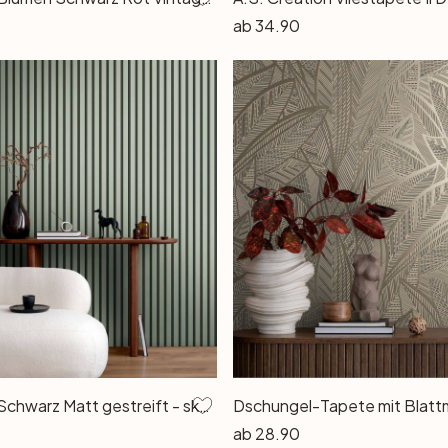
ab
34.90
Tapete Grün Schwarz Matt gestreift - skandinavische moderne Vliestapete Paneel-Optik
ab
28.90