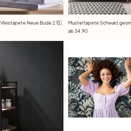
A.S. Création Vliestapete Neue Bude 2.0 Edition 2 Tapete Used Glam mit Ornamenten barock schwarz, metallic
ab
34.90