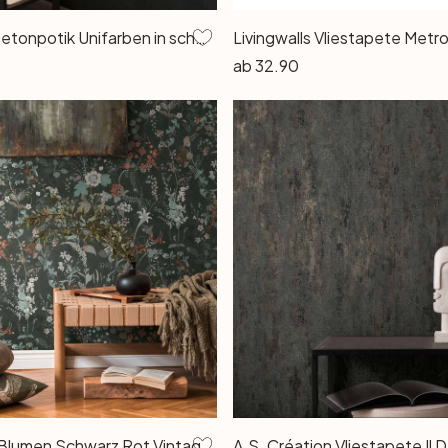
Vliestapete Betonpotik Unifarben in schwarz
ab
32.90
Tapete floral Blumen Schwarz Rot Vintage Blumentapete Wohnzimmer Vliestapete