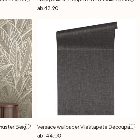
ab
42.90
Dschungel-Tapete mit Blattmuster Beige Braun – Exotische Vliestapete modern & elegant
Versace wallpaper Vliestapete Decoupage Tapete grau, metallic, schwarz
ab
144.00