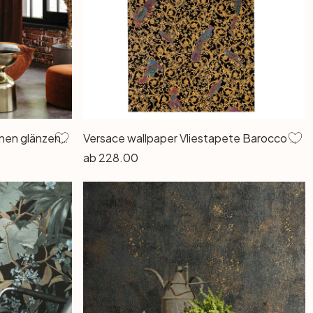
Vliestapete mit geschwungenen glänzenden Streifen schwarz Muster
Versace wallpaper Vliestapete Barocco Birds Tapete metallic, schwarz, blau
ab
228.00