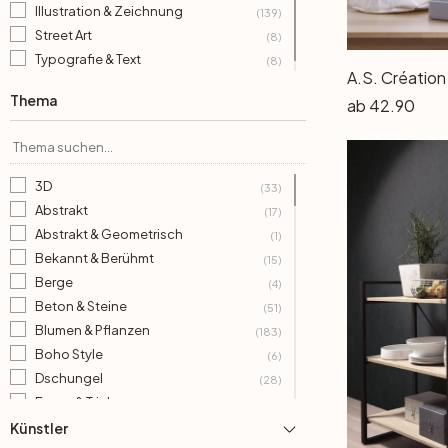
Illustration & Zeichnung
(139)
Bronze
(6)
Street Art
(8)
Chrom / Metallic
(3)
Büro
Typografie & Text
(8)
Kupfer
(11)
Thema
ab
42.90
Bad
Eingangsbereich
3D
(33)
Abstrakt
(17)
Abstrakt & Geometrisch
(1)
Bekannt & Berühmt
(15)
Berge
(4)
Beton & Steine
(51)
Blumen & Pflanzen
(183)
Boho Style
(6)
Dschungel
(28)
Essen & Trinken
(11)
Fahrzeuge
Künstler
(9)