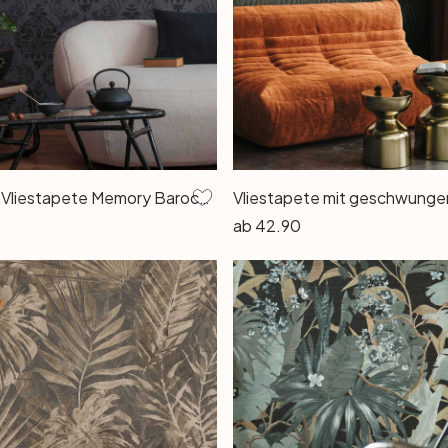
A.S. Création Vliestapete Memory Barocktapete mit Ornamenten Glitzereffekt grau, metallic, schwarz
ab
42.90