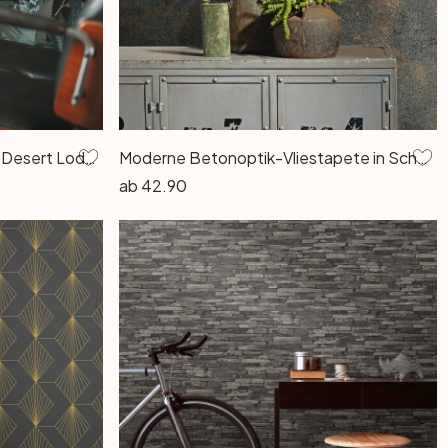
Livingwalls Dschungeltapete Desert Lodge Vliestapete tropisch türkis
Moderne Betonoptik-Vliestapete in Schwarz – Stilvolle Uni-Dekoration mit Glanz-Effekt
ab
42.90