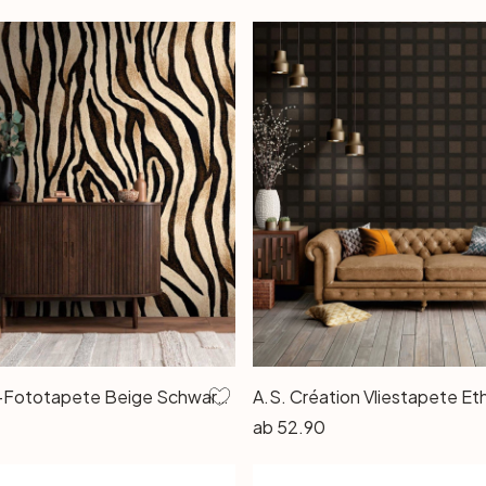
Zebramuster-Fototapete Beige Schwarz - Vliestapete Animal Print - Wandtapete exotisch
ab
52.90