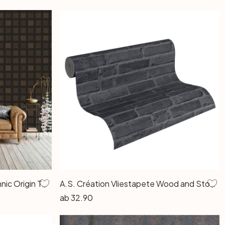
A.S. Création Vliestapete Ethnic Origin Tapete geometrisch grafisch metallic, schwarz
A.S. Création Vliestapete Wood and Stone Tapete in Steinoptik Backstein grau, schwarz
ab
32.90