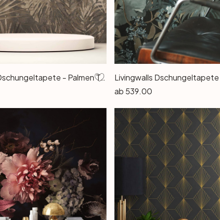
Nachhaltige Dschungeltapete - Palmen Tapete von A.S. Création Dunkelgrau Beige 386383
ab
539.00