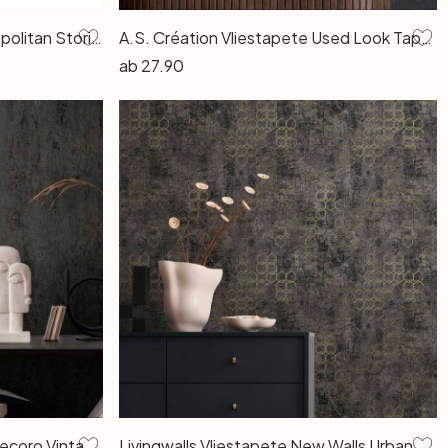
Livingwalls Vliestapete Metropolitan Stories Dschungeltapete Nala Cape Town grün, schwarz
A.S. Création Vliestapete Used Look Tapete in Vintage Optik schwarz, goldfarben
ab
27.90
A.S. Création Vliestapete Il Decoro Vintagetapete grau, metallic, schwarz
Livingwalls Vliestapete New Walls Urban Grace geometrische Tapete metallic, schwarz