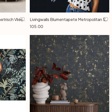
Mustertapete Schwarz geometrisch Vliestapete grafisch Design Tapete Schlafzimmer
Livingwalls Blumentapete Metropolitan Stories THE WALL Vliestapete floral schwarz, rot, weiss
105.00