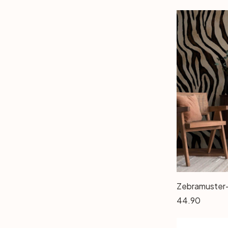
Sonnenuntergänge
(9)
Sport
(9)
Sprüche
(8)
Städte & Reise
(2)
Strand & Meer
(4)
Streifen
(31)
Technik
(3)
Tiere
(63)
Typografie & Text
(2)
Uni (Einfarbig)
(46)
Uni Farbig
(1)
Urban
(13)
Wald & Bäume
(49)
Wellness
(19)
Weltraum & Sterne
(32)
Wissenschaft
(1)
44.90