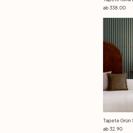
Minimalistisch
(8)
ab
338.00
Mode & Beauty
(11)
Modern
(35)
Musik
(16)
Muster
(29)
Muster & Ornamente
(3)
Natur
(127)
Natürlich
(13)
Palmen
(26)
Persönlichkeiten
(18)
Reisen
(42)
Reisen & Städte
(17)
Religion & Kultur
(6)
Retro & Vintage
(102)
Romantik & Liebe
(10)
Rustikal
(2)
Schwarz & Weiss
(41)
Shabby
(13)
ab
32.90
Skylines
(2)