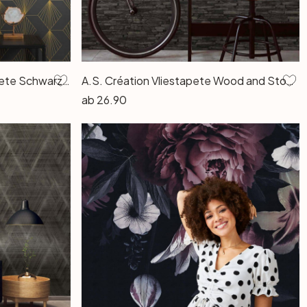
Geometrische Art Deco-Tapete Schwarz Gold - Mustertapete modern - Vliestapete
A.S. Création Vliestapete Wood and Stone Tapete in Steinoptik Naturstein grau, schwarz
ab
26.90