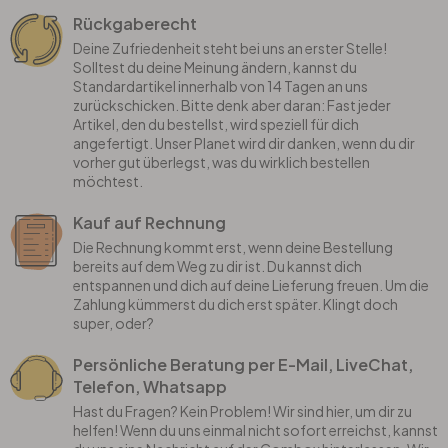
Rückgaberecht
Deine Zufriedenheit steht bei uns an erster Stelle!
Solltest du deine Meinung ändern, kannst du
Standardartikel innerhalb von 14 Tagen an uns
zurückschicken. Bitte denk aber daran: Fast jeder
Artikel, den du bestellst, wird speziell für dich
angefertigt. Unser Planet wird dir danken, wenn du dir
vorher gut überlegst, was du wirklich bestellen
möchtest.
Kauf auf Rechnung
Die Rechnung kommt erst, wenn deine Bestellung
bereits auf dem Weg zu dir ist. Du kannst dich
entspannen und dich auf deine Lieferung freuen. Um die
Zahlung kümmerst du dich erst später. Klingt doch
super, oder?
Persönliche Beratung per E-Mail, LiveChat,
Telefon, Whatsapp
Hast du Fragen? Kein Problem! Wir sind hier, um dir zu
helfen! Wenn du uns einmal nicht sofort erreichst, kannst