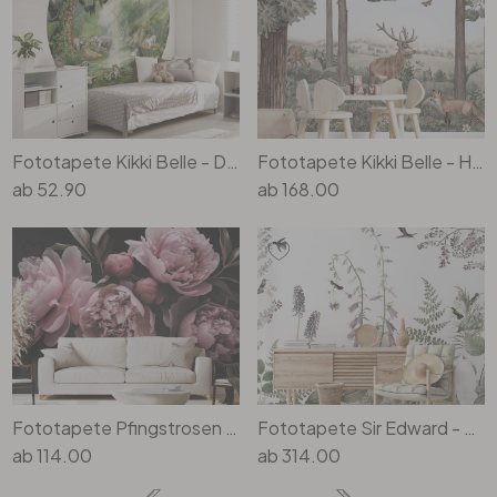
Fototapete Kikki Belle - Dschungelkatzen - Rund - Selbstklebend/Vlies
Fototapete Kikki Belle - Heimische Tiere im Wald
ab
52.90
ab
168.00
Fototapete Pfingstrosen rosé - Blumentapete - Haase
Fototapete Sir Edward - Kolibris im Garten
ab
114.00
ab
314.00