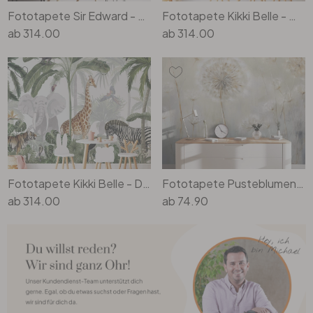
Fototapete Sir Edward - Trockenblumen - Weiss
Fototapete Kikki Belle - Waldspass
ab
314.00
ab
314.00
Fototapete Kikki Belle - Dschungel Jive
Fototapete Pusteblumen-Traum im Frühling - Paksoylu
ab
314.00
ab
74.90