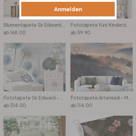
Anmelden
Blumentapete Sir Edward - Blütenzauber im Frühling
Fototapete fürs Kinderzimmer Süsse Tiere im Wald - Kvilis
ab
168.00
ab
59.90
Fototapete Sir Edward - Blaue Wildwiese
Fototapete Artemiadi - Magische Momente
ab
314.00
ab
114.00