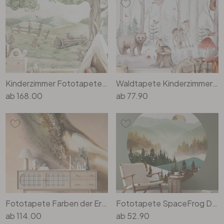
Büro
Bad
Eingangsbereich
Kinderzimmer Fototapete Familie Maus im Wald - Kikki Belle
Waldtapete Kinderzimmer - Waldtiere im Herbst - Kvilis
ab
168.00
ab
77.90
Fototapete Farben der Erde: Fliessende Komposition - Meikle
Fototapete SpaceFrog Designs - Herbstmorgen - Rund - Selbstklebend/Vlies
ab
114.00
ab
52.90