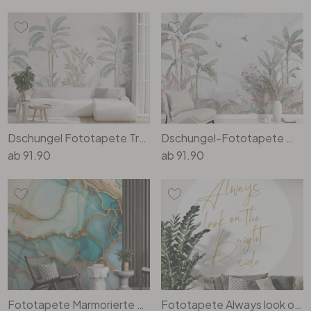
Dschungel Fototapete Tropischer Wald mit Kakadus - Bloomery Decor
Dschungel-Fototapete Wohnzimmer - Tropische Idylle mit Kolibri Blau - Bloomery Decor
ab
91.90
ab
91.90
Fototapete Marmorierte Wellen in Türkis und Gold | Abstrakte Tapete - Haase
Fototapete Always look on the brightside | Spruch Tapete - KsanaKalpa - Rund - Selbstklebend/Vlies