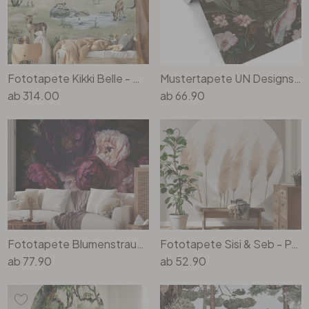
Fototapete Kikki Belle - Wald der Rehe
Mustertapete UN Designs - In den Tropen
ab
314.00
ab
66.90
Fototapete Blumenstrauss mit Pfingstrosen - UN Designs
Fototapete Sisi & Seb - Pampas - Rund - Selbstklebend/Vlies
ab
77.90
ab
52.90