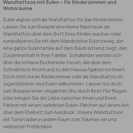
Wandtattoos mit Eulen – für Kinderzimmer und
Wohnräume
Eulen eignen sich als
Wandtattoo für das Kinderzimmer
:
Lassen Sie zum Beispiel eine kleine Nachteule als
Wandtattoo über dem Bett Ihres Kindes wachen oder
symbolisieren Sie mit dem
Wandsticker Eulenzweig
, der
eine ganze Eulenfamilie auf dem Baum sitzend zeigt, den
Zusammenhalt in Ihrer Familie. Schulkinder werden sich
über die schlaue Büchereule freuen, die über dem
Schreibtisch thront und zu den Hausaufgaben motiviert.
Doch nicht nur im Kinderzimmer oder als
Wandtattoo im
Jugendzimmer
sind Eulen willkommen: Lassen Sie doch
zum Beispiel einen eleganten Uhu durch Ihren Flur fliegen
oder bringen Sie die Liebe zwischen Ihnen und Ihrem
Partner mit einem verliebten Eulen-Pärchen auf einem Ast
über dem Ehebett zum Ausdruck: Unsere
Wandtattoos
mit Tieren
laden in jedem Raum zum Träumen ein und
verbreiten Fröhlichkeit.