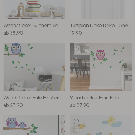
Wandtattoo & Bilderrahmen
Künstler
Selbstklebend
Tischplatten
Wandtattoo & Uhrwerk
Papiertapeten
Wandbilder-Set
Heimtextilien
Wandsticker Büchereule
Türspion Deko Deko - Sherlock Eule
ab
38.90
19.90
Wandtattoo & Haken
Hexagon Bilder
Tapeten Weiss
Künstlerbedarf
Wandtattoo & 3D Schmetterlinge
Rund Bilder
Tapeten Gold
Liebe
Panorama Bilder
Tapeten Schwarz
Familie
Quadratische Bilder
Tapeten Grau
Wandsticker Eule Einstein
Wandsticker Frau Eule
Home
3-teilig
Tapeten Gelb
ab
27.90
ab
27.90
Zweifarbig
4-teilig
Tapeten Rot