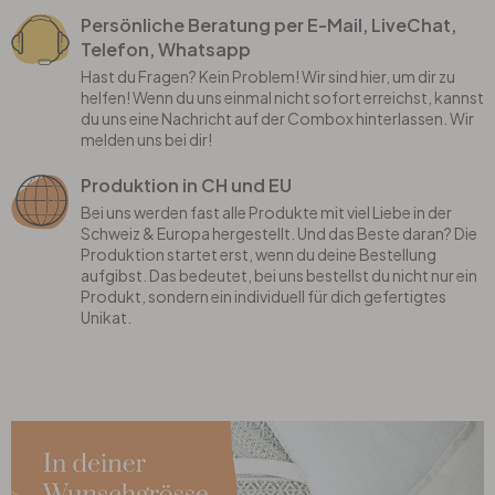
Persönliche Beratung per E-Mail, LiveChat,
Telefon, Whatsapp
Hast du Fragen? Kein Problem! Wir sind hier, um dir zu
helfen! Wenn du uns einmal nicht sofort erreichst, kannst
du uns eine Nachricht auf der Combox hinterlassen. Wir
melden uns bei dir!
Produktion in CH und EU
Bei uns werden fast alle Produkte mit viel Liebe in der
Schweiz & Europa hergestellt. Und das Beste daran? Die
Produktion startet erst, wenn du deine Bestellung
aufgibst. Das bedeutet, bei uns bestellst du nicht nur ein
Produkt, sondern ein individuell für dich gefertigtes
Unikat.