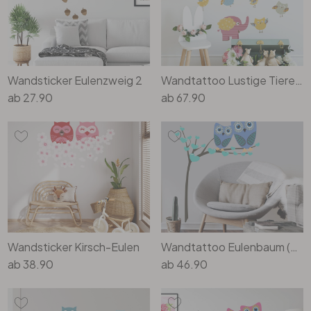
Rund
5-teilig
Tapeten Blau
Tapeten Grün
Wohnzimmer
Wohnzimmer
Tapeten Pink & Rosa
Wandsticker Eulenzweig 2
Wandtattoo Lustige Tiere Set 03 (Muster)
Schlafzimmer
Schlafzimmer
ab
27.90
ab
67.90
Tapeten Türkis
Kinderzimmer
Kinderzimmer
Tapeten Lila & Violett
Küche
Bad
Jugendzimmer
Küche
Wohnzimmer
Bad
Flur
Schlafzimmer
Wandsticker Kirsch-Eulen
Wandtattoo Eulenbaum (blau)
ab
38.90
ab
46.90
Flur
Kinderzimmer
Küche