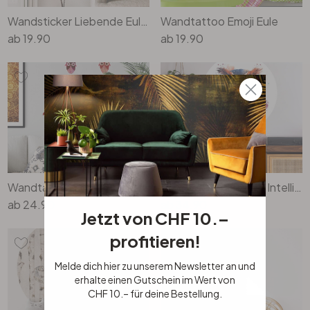
Wandsticker Liebende Eulen
Wandtattoo Emoji Eule
ab
19.90
ab
19.90
Wandtattoo Blanz - Eulen aus dem Orient
Wandtattoo Heine - Intelligente Eule mit Brille - Astro Cruise - Rund
ab
24.90
ab
34.90
Jetzt von CHF 10.–
profitieren!
Melde dich hier zu unserem Newsletter an und
erhalte einen Gutschein im Wert von
CHF 10.– für deine Bestellung.