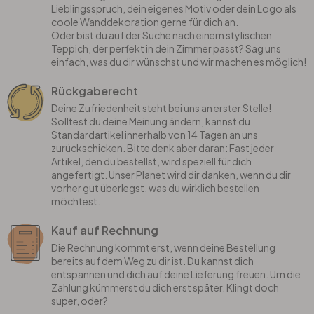
Lieblingsspruch, dein eigenes Motiv oder dein Logo als
coole Wanddekoration gerne für dich an.
Oder bist du auf der Suche nach einem stylischen
Teppich, der perfekt in dein Zimmer passt? Sag uns
einfach, was du dir wünschst und wir machen es möglich!
Rückgaberecht
Deine Zufriedenheit steht bei uns an erster Stelle!
Solltest du deine Meinung ändern, kannst du
Standardartikel innerhalb von 14 Tagen an uns
zurückschicken. Bitte denk aber daran: Fast jeder
Artikel, den du bestellst, wird speziell für dich
angefertigt. Unser Planet wird dir danken, wenn du dir
vorher gut überlegst, was du wirklich bestellen
möchtest.
Kauf auf Rechnung
Die Rechnung kommt erst, wenn deine Bestellung
bereits auf dem Weg zu dir ist. Du kannst dich
entspannen und dich auf deine Lieferung freuen. Um die
Zahlung kümmerst du dich erst später. Klingt doch
super, oder?