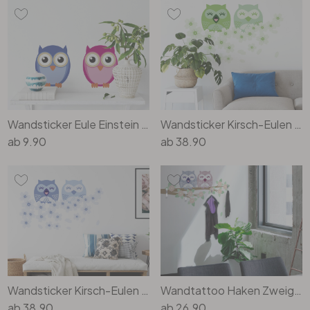
Wandsticker Eule Einstein und Frau Eule
Wandsticker Kirsch-Eulen grün
ab
9.90
ab
38.90
Wandsticker Kirsch-Eulen blau
Wandtattoo Haken Zweig mit Eulen + 4 Haken
ab
38.90
ab
26.90