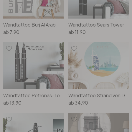
Wandtattoo & Bilderrahmen
Künstler
Selbstklebend
Tischplatten
Wandtattoo & Uhrwerk
Papiertapeten
Wandbilder-Set
Heimtextilien
Wandtattoo Burj Al Arab
Wandtattoo Sears Tower
ab
7.90
ab
11.90
Wandtattoo & Haken
Hexagon Bilder
Tapeten Weiss
Künstlerbedarf
Wandtattoo & 3D Schmetterlinge
Rund Bilder
Tapeten Gold
Liebe
Panorama Bilder
Tapeten Schwarz
Familie
Quadratische Bilder
Tapeten Grau
Wandtattoo Petronas-Towers
Wandtattoo Strand von Dubai - Burj Al Arab - Rivers - Rund
Home
3-teilig
Tapeten Gelb
ab
13.90
ab
34.90
Zweifarbig
4-teilig
Tapeten Rot