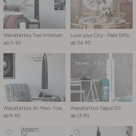
Rund
5-teilig
Tapeten Blau
Tapeten Grün
Wohnzimmer
Wohnzimmer
Tapeten Pink & Rosa
Wandtattoo Two International Tower
Love your City - Paris Eiffelturm Wandsticker Schwarz-Weiss Städtemotiv Rund
Schlafzimmer
Schlafzimmer
ab
11.90
ab
34.90
Tapeten Türkis
Kinderzimmer
Kinderzimmer
Tapeten Lila & Violett
Küche
Bad
Jugendzimmer
Küche
Wohnzimmer
Bad
Flur
Schlafzimmer
Wandtattoo Jin-Mao-Tower
Wandtattoo Taipei 101
ab
9.90
ab
13.90
Flur
Kinderzimmer
Küche