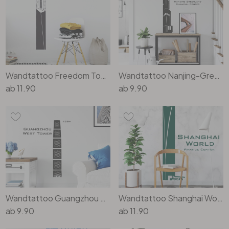
Büro
Bad
Wandtattoo Freedom Tower
Wandtattoo Nanjing-Greenland
Eingangsbereich
ab
11.90
ab
9.90
Wandtattoo Guangzhou West Tower
Wandtattoo Shanghai World
ab
9.90
ab
11.90