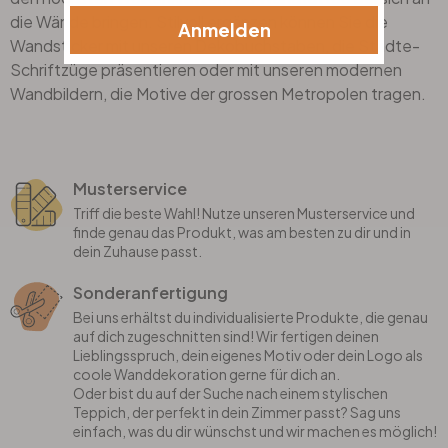
die Wände bringen. Stilvoll ergänzen können Sie die
Anmelden
Wandsticker mit unseren
Dekobuchstaben
, die Städte-
Schriftzüge präsentieren oder mit unseren modernen
Wandbildern
, die Motive der grossen Metropolen tragen.
Musterservice
Triff die beste Wahl! Nutze unseren Musterservice und
finde genau das Produkt, was am besten zu dir und in
dein Zuhause passt.
Sonderanfertigung
Bei uns erhältst du individualisierte Produkte, die genau
auf dich zugeschnitten sind! Wir fertigen deinen
Lieblingsspruch, dein eigenes Motiv oder dein Logo als
coole Wanddekoration gerne für dich an.
Oder bist du auf der Suche nach einem stylischen
Teppich, der perfekt in dein Zimmer passt? Sag uns
einfach, was du dir wünschst und wir machen es möglich!