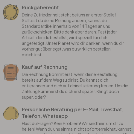
Rückgaberecht
Deine Zufriedenheit steht bei uns an erster Stelle!
Solltest du deine Meinung ändern, kannst du
Standardartikel innerhalb von 14 Tagen an uns
zurückschicken. Bitte denk aber daran: Fast jeder
Artikel, den du bestellst, wird speziell für dich
angefertigt. Unser Planet wird dir danken, wenn du dir
vorher gut überlegst, was du wirklich bestellen
möchtest.
Kauf auf Rechnung
Die Rechnung kommt erst, wenn deine Bestellung
bereits auf dem Weg zu dir ist. Du kannst dich
entspannen und dich auf deine Lieferung freuen. Um die
Zahlung kümmerst du dich erst später. Klingt doch
super, oder?
Persönliche Beratung per E-Mail, LiveChat,
Telefon, Whatsapp
Hast du Fragen? Kein Problem! Wir sind hier, um dir zu
helfen! Wenn du uns einmal nicht sofort erreichst, kannst