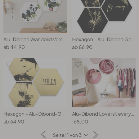
Alu-Dibond Wandbild Verspielte Pandas - 3er Set - Hexagon
Hexagon - Alu-Dibond Goldeffekt - Kvilis - Fly away - Feder (3er Set)
ab
44.90
ab
86.90
Hexagon - Alu-Dibond-Goldeffekt - Fashion Mode (3er Set)
Alu-Dibond Love ist everything - Rund (3-teilig)
ab
64.90
168.00