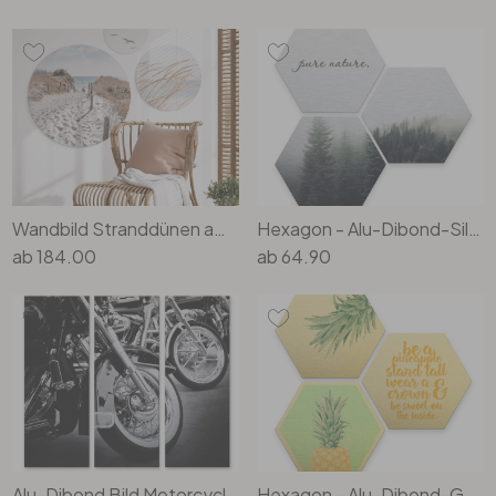
Wandbild Stranddünen am Meer Set (3-teilig) - Alu-Dibond Rund
Hexagon - Alu-Dibond-Silbereffekt - Pure Nature Wald (3er Set)
ab
184.00
ab
64.90
Alu-Dibond Bild Motorcycle Wheels (3- teilig)
Hexagon - Alu-Dibond-Goldeffekt - Ananas (3er Set)