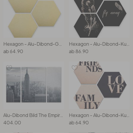
Büro
Bad
Hexagon - Alu-Dibond-Goldeffekt (3er Set)
Hexagon - Alu-Dibond-Kupfereffekt - Kvilis - Fly away - Feder (3er Set)
Eingangsbereich
ab
64.90
ab
86.90
Alu-Dibond Bild The Empire State Building (3- teilig)
Hexagon - Alu-Dibond-Kupfereffekt - Love, Friends, Family (3er Set)
404.00
ab
64.90