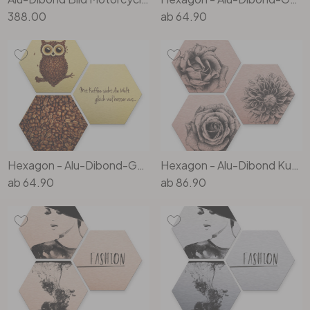
388.00
ab
64.90
Hexagon - Alu-Dibond-Goldeffekt - Kaffeeeule (3er Set)
Hexagon - Alu-Dibond Kupfereffekt Kools - Flowery 3er Set
ab
64.90
ab
86.90