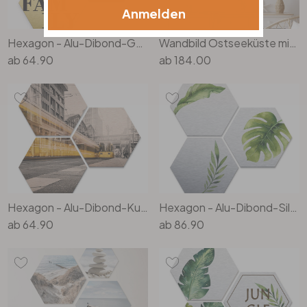
Anmelden
Hexagon - Alu-Dibond-Goldeffekt - Love, Friends, Family (3er Set)
Wandbild Ostseeküste mit Strandkörben, Ruderboot und Leuchtturm Set (3-teilig) - Alu-Dibond Rund
ab
64.90
ab
184.00
Hexagon - Alu-Dibond-Kupfereffekt - Berlin Friedrichstrasse 02 (3er Set)
Hexagon - Alu-Dibond-Silbereffekt - Kvilis - Dschungel 04 (3er Set)
ab
64.90
ab
86.90