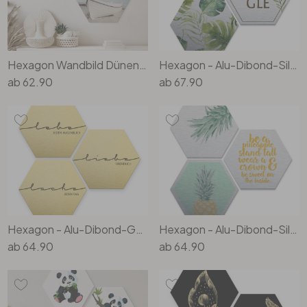
Hexagon Wandbild Dünen mit Meer, Ruderboot und Steinmännchen Set (3-teilig) - Alu-Dibond
Hexagon - Alu-Dibond-Silbereffekt - Kvilis - Jungle (3er Set)
ab
62.90
ab
67.90
Hexagon - Alu-Dibond-Goldeffekt - Lebe, Lache, Liebe (3er Set)
Hexagon - Alu-Dibond-Silbereffekt - Ananas (3er S et)
ab
64.90
ab
64.90