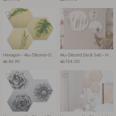
Hexagon - Alu-Dibond-Goldeffekt - Kvilis - Dschungel 04 (3er Set)
Alu-Dibond Sisi & Seb - Heisser Sommer Set - Rund (3-teilig)
ab
86.90
ab
154.00