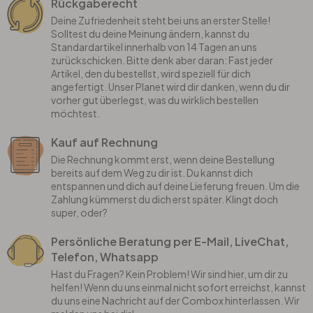
Rückgaberecht
Deine Zufriedenheit steht bei uns an erster Stelle!
Solltest du deine Meinung ändern, kannst du
Standardartikel innerhalb von 14 Tagen an uns
zurückschicken. Bitte denk aber daran: Fast jeder
Artikel, den du bestellst, wird speziell für dich
angefertigt. Unser Planet wird dir danken, wenn du dir
vorher gut überlegst, was du wirklich bestellen
möchtest.
Kauf auf Rechnung
Die Rechnung kommt erst, wenn deine Bestellung
bereits auf dem Weg zu dir ist. Du kannst dich
entspannen und dich auf deine Lieferung freuen. Um die
Zahlung kümmerst du dich erst später. Klingt doch
super, oder?
Persönliche Beratung per E-Mail, LiveChat,
Telefon, Whatsapp
Hast du Fragen? Kein Problem! Wir sind hier, um dir zu
helfen! Wenn du uns einmal nicht sofort erreichst, kannst
du uns eine Nachricht auf der Combox hinterlassen. Wir