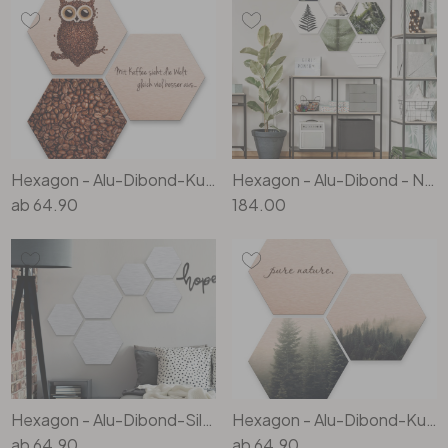
Hexagon - Alu-Dibond-Kupfereffekt - Kaffeeeule (3er Set)
Hexagon - Alu-Dibond - Natürliche Vielfalt (6-teilig)
ab
64.90
184.00
Hexagon - Alu-Dibond-Silbereffekt (3er Set)
Hexagon - Alu-Dibond-Kupfereffekt - Pure Nature Wald (3er Set)
ab
64.90
ab
64.90