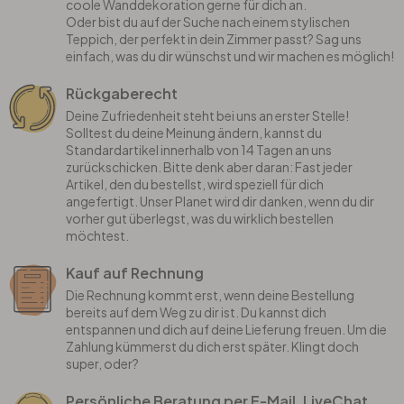
coole Wanddekoration gerne für dich an.
Oder bist du auf der Suche nach einem stylischen
Teppich, der perfekt in dein Zimmer passt? Sag uns
einfach, was du dir wünschst und wir machen es möglich!
Rückgaberecht
Deine Zufriedenheit steht bei uns an erster Stelle!
Solltest du deine Meinung ändern, kannst du
Standardartikel innerhalb von 14 Tagen an uns
zurückschicken. Bitte denk aber daran: Fast jeder
Artikel, den du bestellst, wird speziell für dich
angefertigt. Unser Planet wird dir danken, wenn du dir
vorher gut überlegst, was du wirklich bestellen
möchtest.
Kauf auf Rechnung
Die Rechnung kommt erst, wenn deine Bestellung
bereits auf dem Weg zu dir ist. Du kannst dich
entspannen und dich auf deine Lieferung freuen. Um die
Zahlung kümmerst du dich erst später. Klingt doch
super, oder?
Persönliche Beratung per E-Mail, LiveChat,