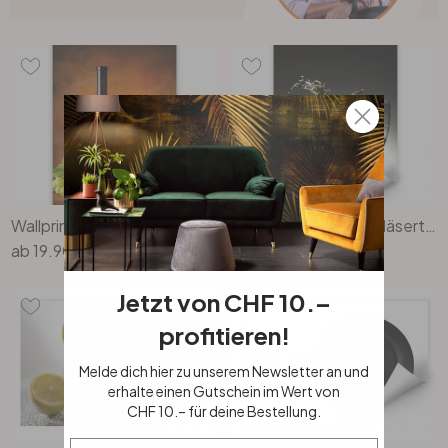
Wallprint Weisswein
Wallprint Lukman - Gläsertanz
ab
19.90
ab
19.90
Jetzt von CHF 10.–
profitieren!
Melde dich hier zu unserem Newsletter an und
erhalte einen Gutschein im Wert von
CHF 10.– für deine Bestellung.
Email