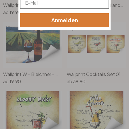
Wallprint Cocktail Time 2
Wallprint Lavsen - Balanced Cuisine
ab
19.90
ab
19.90
Anmelden
Wallprint W - Bleichner - Wein in Napa Valley
Wallprint Cocktails Set 01 (3-teilig)
ab
19.90
ab
39.90