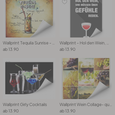
Büro
Bad
Eingangsbereich
Wallprint Tequila Sunrise - Rezept
Wallprint - Hol den Wein, wir müssen über Gefühle reden
ab
13.90
ab
13.90
Wallprint Girly Cocktails
Wallprint Wein Collage- quadratisch
ab
13.90
ab
13.90