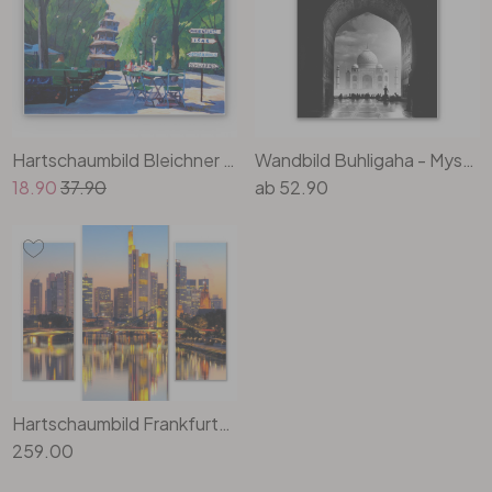
Hartschaumbild Bleichner 30cm x20cm
Wandbild Buhligaha - Mystical Taj Mahal
18.90
37.90
ab
52.90
Hartschaumbild Frankfurter Lichter (3-teilig)
259.00