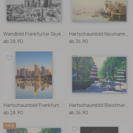
Wandbild Frankfurter Skyline
Hartschaumbild Neumann - Fischerboote und Kähne auf der Themse bei Greenwich
ab
28.90
ab
36.90
Hartschaumbild Frankfurter Lichter
Hartschaumbild Bleichner - Chinesischer Turm in München
ab
28.90
ab
36.90
SALE