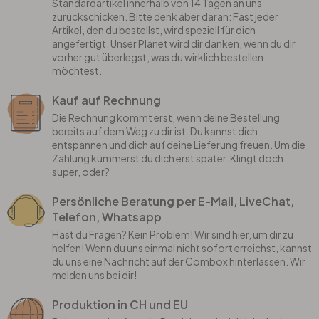
Standardartikel innerhalb von 14 Tagen an uns
zurückschicken. Bitte denk aber daran: Fast jeder
Artikel, den du bestellst, wird speziell für dich
angefertigt. Unser Planet wird dir danken, wenn du dir
vorher gut überlegst, was du wirklich bestellen
möchtest.
Kauf auf Rechnung
Die Rechnung kommt erst, wenn deine Bestellung
bereits auf dem Weg zu dir ist. Du kannst dich
entspannen und dich auf deine Lieferung freuen. Um die
Zahlung kümmerst du dich erst später. Klingt doch
super, oder?
Persönliche Beratung per E-Mail, LiveChat,
Telefon, Whatsapp
Hast du Fragen? Kein Problem! Wir sind hier, um dir zu
helfen! Wenn du uns einmal nicht sofort erreichst, kannst
du uns eine Nachricht auf der Combox hinterlassen. Wir
melden uns bei dir!
Produktion in CH und EU