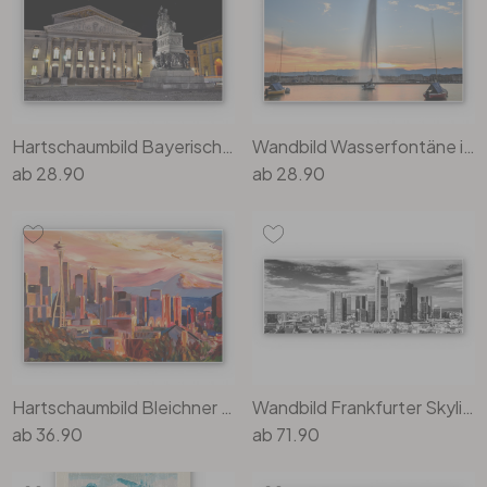
Rund
5-teilig
Tapeten Blau
Tapeten Grün
Wohnzimmer
Wohnzimmer
Tapeten Pink & Rosa
Schlafzimmer
Schlafzimmer
Hartschaumbild Bayerische Staatsoper München
Wandbild Wasserfontäne im Genfer Sonnenuntergang
ab
28.90
ab
28.90
Tapeten Türkis
Kinderzimmer
Kinderzimmer
Tapeten Lila & Violett
Küche
Bad
Jugendzimmer
Küche
Wohnzimmer
Bad
Flur
Schlafzimmer
Hartschaumbild Bleichner - Seattle
Wandbild Frankfurter Skyline - Panorama
Flur
Kinderzimmer
ab
36.90
ab
71.90
Küche