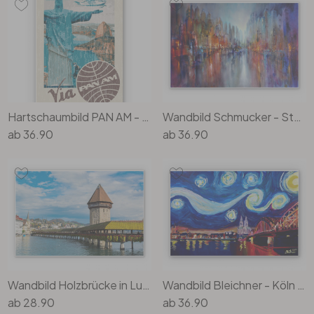
Büro
Bad
Eingangsbereich
Hartschaumbild PAN AM - Rio - Cristo Redentor am Zuckerberg
Wandbild Schmucker - Stadt am Fluss
ab
36.90
ab
36.90
Wandbild Holzbrücke in Luzern
Wandbild Bleichner - Köln bei Nacht
ab
28.90
ab
36.90