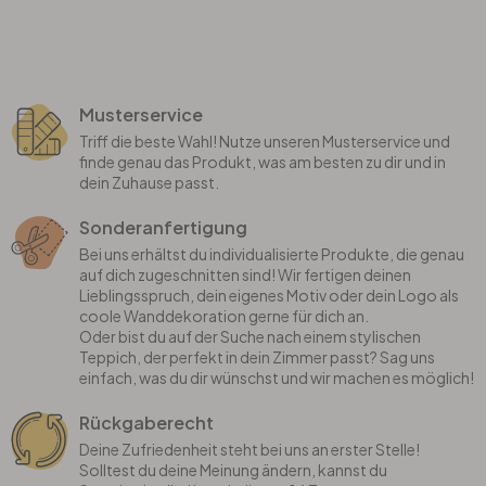
Musterservice
Triff die beste Wahl! Nutze unseren Musterservice und
finde genau das Produkt, was am besten zu dir und in
dein Zuhause passt.
Sonderanfertigung
Bei uns erhältst du individualisierte Produkte, die genau
auf dich zugeschnitten sind! Wir fertigen deinen
Lieblingsspruch, dein eigenes Motiv oder dein Logo als
coole Wanddekoration gerne für dich an.
Oder bist du auf der Suche nach einem stylischen
Teppich, der perfekt in dein Zimmer passt? Sag uns
einfach, was du dir wünschst und wir machen es möglich!
Rückgaberecht
Deine Zufriedenheit steht bei uns an erster Stelle!
Solltest du deine Meinung ändern, kannst du