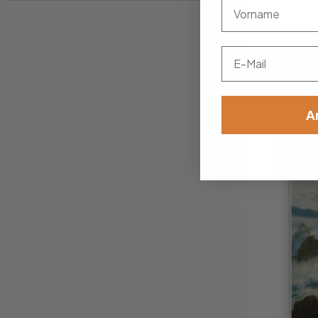
vorname
Email
Hartschaumbil
145.00
A