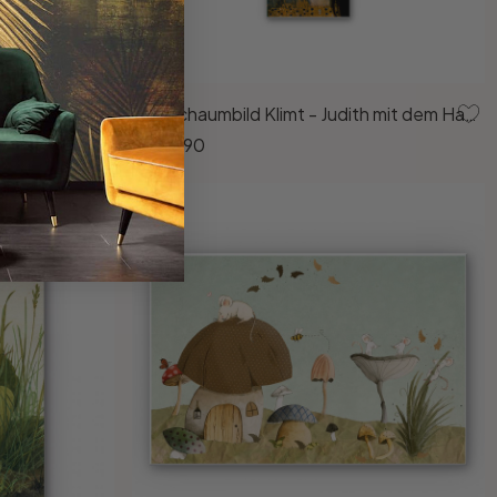
Hartschaumbild Monet - Mohnfeld bei Argenteuil
Hartschaumbild Klimt - Judith mit dem Haupt des Holofernes
ab
86.90