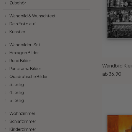
Wandtattoo & Bilderrahmen
Künstler
Selbstklebend
Zubehör
Tischplatten
Wandbild & Wunschtext
Wandtattoo & Uhrwerk
Papiertapeten
Wandbilder-Set
Heimtextilien
Dein Foto auf…
Künstler
Wandtattoo & Haken
Hexagon Bilder
Tapeten Weiss
Künstlerbedarf
Wandbilder-Set
Wandtattoo & 3D Schmetterlinge
Rund Bilder
Tapeten Gold
Hexagon Bilder
Rund Bilder
Wandbild Klei
Liebe
Panorama Bilder
Tapeten Schwarz
Panorama Bilder
ab
36.90
Quadratische Bilder
Familie
Quadratische Bilder
Tapeten Grau
3-teilig
4-teilig
5-teilig
Home
3-teilig
Tapeten Gelb
Wohnzimmer
Zweifarbig
4-teilig
Tapeten Rot
Schlafzimmer
Kinderzimmer