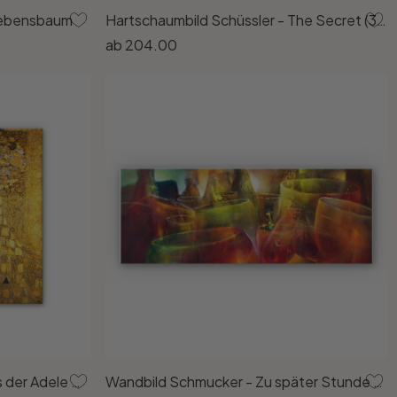
 Lebensbaum
Hartschaumbild Schüssler - The Secret (3-teilig)
ab
204.00
Hartschaumbild Klimt - Bildnis der Adele Bloch-Bauer
Wandbild Schmucker - Zu später Stunde – Panorama