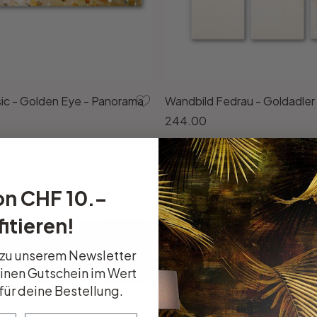
sic - Golden Eye - Panorama
Wandbild Fedrau - Goldadler 0
244.00
on CHF 10.–
itieren!
 zu unserem Newsletter
einen Gutschein im Wert
für deine Bestellung.