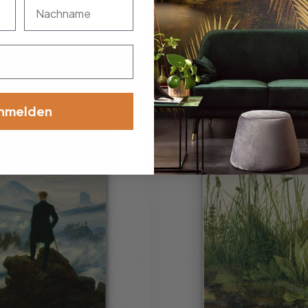
nachname
d Fedrau - Frieden (4-teilig)
ab
36.90
nmelden