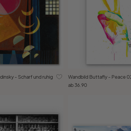
insky - Scharf und ruhig
Wandbild Buttafly - Peace 0
ab
36.90