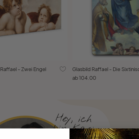
Raffael - Zwei Engel
Glasbild Raffael - Die Sixtin
ab
104.00