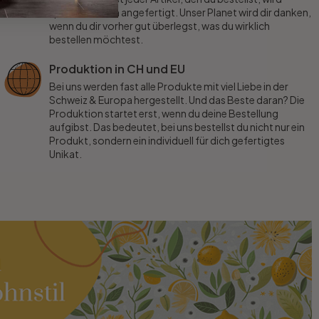
speziell für dich angefertigt. Unser Planet wird dir danken,
wenn du dir vorher gut überlegst, was du wirklich
bestellen möchtest.
Produktion in CH und EU
Bei uns werden fast alle Produkte mit viel Liebe in der
Schweiz & Europa hergestellt. Und das Beste daran? Die
Produktion startet erst, wenn du deine Bestellung
aufgibst. Das bedeutet, bei uns bestellst du nicht nur ein
Produkt, sondern ein individuell für dich gefertigtes
Unikat.