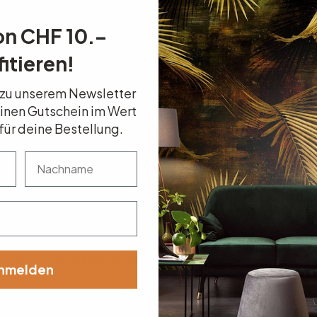
on CHF 10.–
itieren!
 zu unserem Newsletter
einen Gutschein im Wert
für deine Bestellung.
nachname
Sonderanfertigung
nmelden
Bei uns erhältst du individualisierte Produkte, die genau
auf dich zugeschnitten sind! Wir fertigen deinen
Lieblingsspruch, dein eigenes Motiv oder dein Logo als
coole Wanddekoration gerne für dich an.