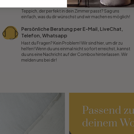
Oder bist du auf der Suche nach einem stylischen
Teppich, der perfekt in dein Zimmer passt? Sag uns
einfach, was du dir wünschst und wir machen es möglich!
Persönliche Beratung per E-Mail, LiveChat,
Telefon, Whatsapp
Hast du Fragen? Kein Problem! Wir sind hier, um dir zu
helfen! Wenn du uns einmal nicht sofort erreichst, kannst
du uns eine Nachricht auf der Combox hinterlassen. Wir
melden uns bei dir!