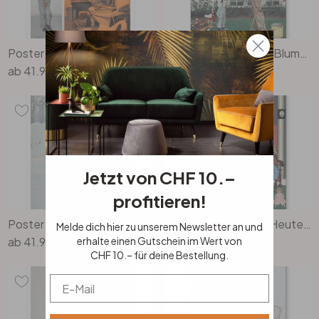
Poster Sesam, öffne dich… (1964) - Kurt Ard
Wandbild Sag es mit Blumen (1963) - Kurt Ard - Alu-Dibond
ab
41.90
ab
124.00
Jetzt von CHF 10.–
profitieren!
Poster Schmelzende Liebe (1972) - Kurt Ard
Wandbild Kurt Ard - Heute wie damals (1957) - Alu-Dibond
Melde dich hier zu unserem Newsletter an und
ab
41.90
ab
124.00
erhalte einen Gutschein im Wert von
CHF 10.– für deine Bestellung.
Email