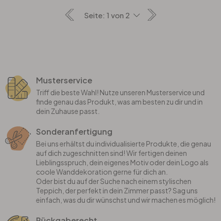
Musterservice
Triff die beste Wahl! Nutze unseren Musterservice und
finde genau das Produkt, was am besten zu dir und in
dein Zuhause passt.
Sonderanfertigung
Bei uns erhältst du individualisierte Produkte, die genau
auf dich zugeschnitten sind! Wir fertigen deinen
Lieblingsspruch, dein eigenes Motiv oder dein Logo als
coole Wanddekoration gerne für dich an.
Oder bist du auf der Suche nach einem stylischen
Teppich, der perfekt in dein Zimmer passt? Sag uns
einfach, was du dir wünschst und wir machen es möglich!
Rückgaberecht