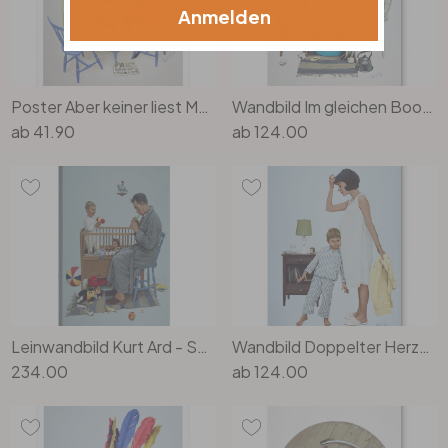
Anmelden
Poster Aber keiner liest Mamas Augen (1962) - Kurt Ard
Wandbild Im gleichen Boot (1964) - Alu-Dibond - Kurt Ard
ab
41.90
ab
124.00
Leinwandbild Kurt Ard - Schlaf, mein Prinzlein, schlaf ein... (1962) - 70x100cm
Wandbild Doppelter Herzschlag (1964) - Alu-Dibond - Kurt Ard
234.00
ab
124.00