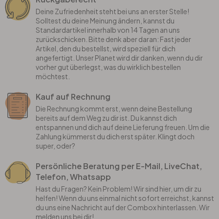
Deine Zufriedenheit steht bei uns an erster Stelle!
Solltest du deine Meinung ändern, kannst du
Standardartikel innerhalb von 14 Tagen an uns
zurückschicken. Bitte denk aber daran: Fast jeder
Artikel, den du bestellst, wird speziell für dich
angefertigt. Unser Planet wird dir danken, wenn du dir
vorher gut überlegst, was du wirklich bestellen
möchtest.
Kauf auf Rechnung
Die Rechnung kommt erst, wenn deine Bestellung
bereits auf dem Weg zu dir ist. Du kannst dich
entspannen und dich auf deine Lieferung freuen. Um die
Zahlung kümmerst du dich erst später. Klingt doch
super, oder?
Persönliche Beratung per E-Mail, LiveChat,
Telefon, Whatsapp
Hast du Fragen? Kein Problem! Wir sind hier, um dir zu
helfen! Wenn du uns einmal nicht sofort erreichst, kannst
du uns eine Nachricht auf der Combox hinterlassen. Wir
melden uns bei dir!