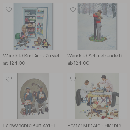
Büro
Bad
Eingangsbereich
Wandbild Kurt Ard - Zu viel des Guten (1963) - Alu-Dibond
Wandbild Schmelzende Liebe (1972) - Kurt Ard - Alu-Dibond
ab
124.00
ab
124.00
Leinwandbild Kurt Ard - Liebe ist unergründlich (1960) - 70x100cm
Poster Kurt Ard - Hier brennt was an... (1960)