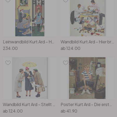
Rund
5-teilig
Tapeten Blau
Tapeten Grün
Wohnzimmer
Wohnzimmer
Tapeten Pink & Rosa
Schlafzimmer
Schlafzimmer
Leinwandbild Kurt Ard - Heute wie damals (1957) - 70x100cm
Wandbild Kurt Ard - Hier brennt was an... (1960) - Alu-Dibond
Tapeten Türkis
Kinderzimmer
Kinderzimmer
234.00
ab
124.00
Tapeten Lila & Violett
Küche
Bad
Jugendzimmer
Küche
Wohnzimmer
Bad
Flur
Schlafzimmer
Flur
Kinderzimmer
Wandbild Kurt Ard - Stellt euch vor! (1960) - Alu-Dibond
Poster Kurt Ard - Die erste und hoffentlich die letzte... (1958)
ab
124.00
ab
41.90
Küche