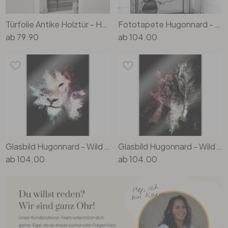
Türfolie Antike Holztür - Hugonnard - Selbstklebende Türdeko
Fototapete Hugonnard - Wines and Liquors
ab
79.90
ab
104.00
Glasbild Hugonnard - Wild Explosion: Löwe
Glasbild Hugonnard - Wild Explosion: Elefant 02
ab
104.00
ab
104.00