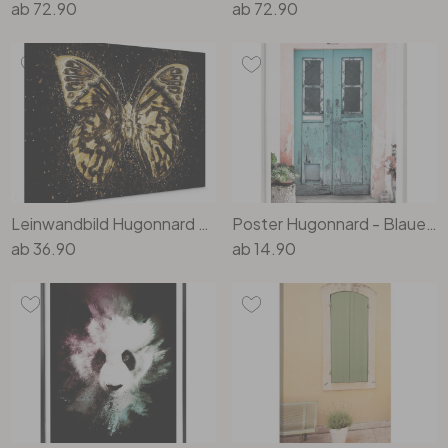
ab
72.90
ab
72.90
Leinwandbild Hugonnard - Goldener Schmetterling
Poster Hugonnard - Blaue Tür in Lissabon
ab
36.90
ab
14.90