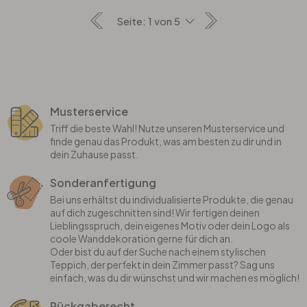
Musterservice
Triff die beste Wahl! Nutze unseren Musterservice und
finde genau das Produkt, was am besten zu dir und in
dein Zuhause passt.
Sonderanfertigung
Bei uns erhältst du individualisierte Produkte, die genau
auf dich zugeschnitten sind! Wir fertigen deinen
Lieblingsspruch, dein eigenes Motiv oder dein Logo als
coole Wanddekoration gerne für dich an.
Oder bist du auf der Suche nach einem stylischen
Teppich, der perfekt in dein Zimmer passt? Sag uns
einfach, was du dir wünschst und wir machen es möglich!
Rückgaberecht