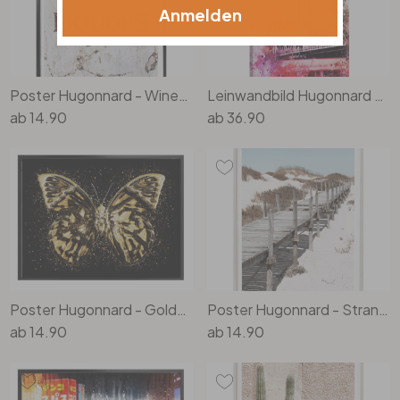
Anmelden
Poster Hugonnard - Wines and Liquors
Leinwandbild Hugonnard - Watercolour: New York Bridge
ab
14.90
ab
36.90
Poster Hugonnard - Goldener Schmetterling
Poster Hugonnard - Strandaufgang
ab
14.90
ab
14.90