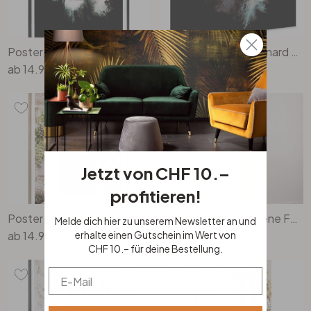
Poster Hugonnard - Wild Explosion: Löwe
Leinwandbild Hugonnard - Wild Explosion: Nashorn
ab
14.90
ab
36.90
Jetzt von CHF 10.–
profitieren!
Poster Hugonnard - Antike Holztür
Türfolie Pfirsichfarbene Fassade in Südamerika - Hugonnard - Selbstklebende Türdeko
Melde dich hier zu unserem Newsletter an und
ab
14.90
ab
79.90
erhalte einen Gutschein im Wert von
CHF 10.– für deine Bestellung.
Email