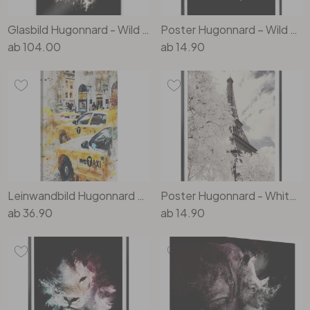
Glasbild Hugonnard - Wild Explosion: Giraffe
Poster Hugonnard – Wild Explosion: Elefant
ab
104.00
ab
14.90
Leinwandbild Hugonnard - Watercolour: New York Cabs
Poster Hugonnard - White Paris
ab
36.90
ab
14.90