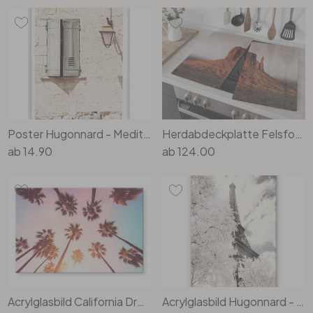
Büro
Bad
Eingangsbereich
Poster Hugonnard - Mediterraner Sommer
Herdabdeckplatte Felsformation in Monument Valley - Hugonnard
ab
14.90
ab
124.00
Acrylglasbild California Dreaming mit Palmen-Blick - Hugonnard
Acrylglasbild Hugonnard - White Paris