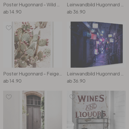
Poster Hugonnard - Wild Explosion: Panda
Leinwandbild Hugonnard - Grünes Holzfenster
ab
14.90
ab
36.90
Poster Hugonnard - Feigenkaktus
Leinwandbild Hugonnard - Nachtleben in Japan
ab
14.90
ab
36.90