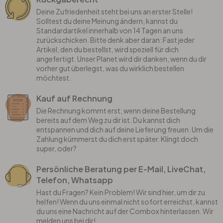
Deine Zufriedenheit steht bei uns an erster Stelle!
Solltest du deine Meinung ändern, kannst du
Standardartikel innerhalb von 14 Tagen an uns
zurückschicken. Bitte denk aber daran: Fast jeder
Artikel, den du bestellst, wird speziell für dich
angefertigt. Unser Planet wird dir danken, wenn du dir
vorher gut überlegst, was du wirklich bestellen
möchtest.
Kauf auf Rechnung
Die Rechnung kommt erst, wenn deine Bestellung
bereits auf dem Weg zu dir ist. Du kannst dich
entspannen und dich auf deine Lieferung freuen. Um die
Zahlung kümmerst du dich erst später. Klingt doch
super, oder?
Persönliche Beratung per E-Mail, LiveChat,
Telefon, Whatsapp
Hast du Fragen? Kein Problem! Wir sind hier, um dir zu
helfen! Wenn du uns einmal nicht sofort erreichst, kannst
du uns eine Nachricht auf der Combox hinterlassen. Wir
melden uns bei dir!