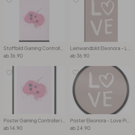
Rund
5-teilig
Tapeten Blau
Tapeten Grün
Wohnzimmer
Wohnzimmer
Tapeten Pink & Rosa
Schlafzimmer
Schlafzimmer
Stoffbild Gaming Controller in Pink - Eleonora
Leinwandbild Eleonora - Love Pinselstriche
Tapeten Türkis
Kinderzimmer
Kinderzimmer
ab
36.90
ab
36.90
Tapeten Lila & Violett
Küche
Bad
Jugendzimmer
Küche
Wohnzimmer
Bad
Flur
Schlafzimmer
Flur
Kinderzimmer
Poster Gaming Controller in Pink - Eleonora
Poster Eleonora - Love Pinselstriche - Rund
ab
14.90
ab
24.90
Küche