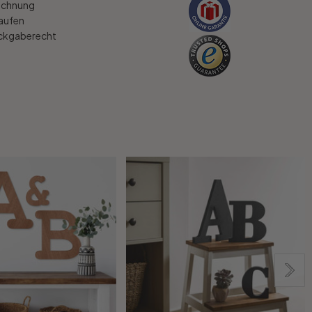
echnung
kaufen
ückgaberecht