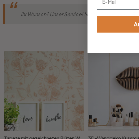
Ihr Wunsch? Unser Service! Nicht die passende Grös
A
Tapete mit gezeichneten Blüten Weiss Beige - Vliestapete floral mit Blumen