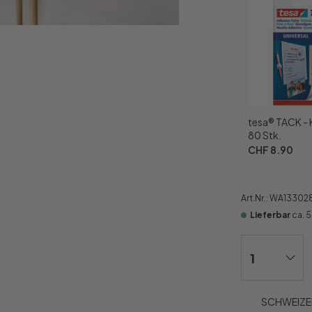
tesa® TACK -
80 Stk.
CHF 8.90
Art.Nr.:
WA13302
Lieferbar
ca. 
SCHWEIZER