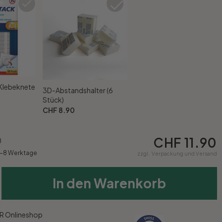
 Klebeknete
3D-Abstandshalter (6
Stück)
CHF 8.90
CHF 11.90
8
5-8 Werktage
zzgl.
Verpackung und Versand
In den Warenkorb
 Onlineshop