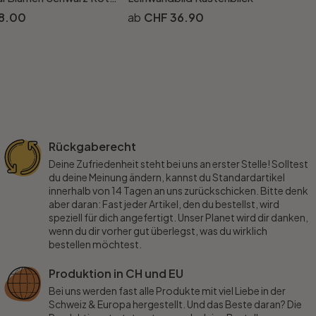
8.00
CHF 36.90
Rückgaberecht
Deine Zufriedenheit steht bei uns an erster Stelle! Solltest
du deine Meinung ändern, kannst du Standardartikel
innerhalb von 14 Tagen an uns zurückschicken. Bitte denk
aber daran: Fast jeder Artikel, den du bestellst, wird
speziell für dich angefertigt. Unser Planet wird dir danken,
wenn du dir vorher gut überlegst, was du wirklich
bestellen möchtest.
Produktion in CH und EU
Bei uns werden fast alle Produkte mit viel Liebe in der
Schweiz & Europa hergestellt. Und das Beste daran? Die