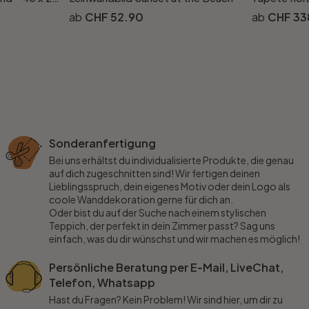
CHF 52.90
CHF 33
Sonderanfertigung
Bei uns erhältst du individualisierte Produkte, die genau
auf dich zugeschnitten sind! Wir fertigen deinen
Lieblingsspruch, dein eigenes Motiv oder dein Logo als
coole Wanddekoration gerne für dich an.
Oder bist du auf der Suche nach einem stylischen
Teppich, der perfekt in dein Zimmer passt? Sag uns
einfach, was du dir wünschst und wir machen es möglich!
Persönliche Beratung per E-Mail, LiveChat,
Telefon, Whatsapp
Hast du Fragen? Kein Problem! Wir sind hier, um dir zu