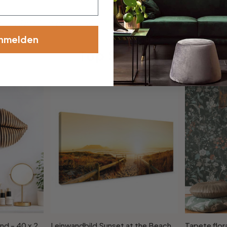
se, Schriftart oder Verzierung dabei? Teilen Sie uns einfac
nmelden
Top Seller
3D-Wanddeko Kussmund - 40 x 23 cm
Leinwandbild Sunset at the Beach