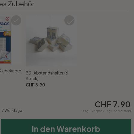
es Zubehör
 Klebeknete
3D-Abstandshalter (6
Stück)
CHF 8.90
CHF 7.90
4-7 Werktage
zzgl.
Verpackung und Versand
In den Warenkorb