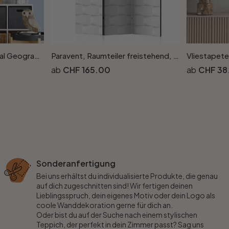
3D Wandtattoo National Geographic Frecher Eisbär
Paravent, Raumteiler freistehend, Trennwand - Weisse Weide
CHF 165.00
CHF 38
Sonderanfertigung
Bei uns erhältst du individualisierte Produkte, die genau
auf dich zugeschnitten sind! Wir fertigen deinen
Lieblingsspruch, dein eigenes Motiv oder dein Logo als
coole Wanddekoration gerne für dich an.
Oder bist du auf der Suche nach einem stylischen
Teppich, der perfekt in dein Zimmer passt? Sag uns