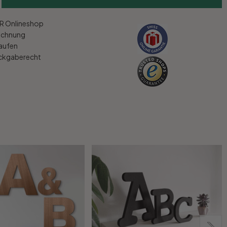
 Onlineshop
echnung
kaufen
ückgaberecht