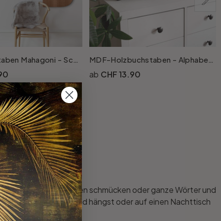
Holzbuchstaben Mahagoni - Schriftart Swiss
MDF-Holzbuchstaben - Alphabet Courier
90
CHF 13.90
 Wand mit deinen Initialen schmücken oder ganze Wörter und
. Ob du sie an die Wand hängst oder auf einen Nachttisch