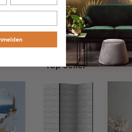
ren farbenfrohen, hochwertigen Dekobuchstaben aus MDF. Da
läche dunkler und satter, die Holzfaserstruktur bleibt jedoch
ht aufrecht stehen, sondern nur an eine Wand gelehnt oder an
nmelden
 von den anderen Buchstaben unterscheiden und etwas breit
ältlich.
Top Seller