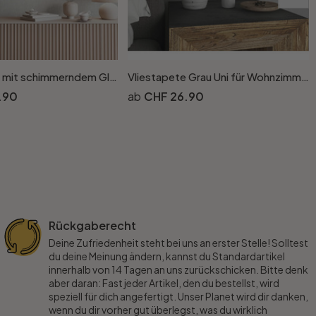
Vliestapete mit schimmerndem Glanz grau, beige Betonoptik
Vliestapete Grau Uni für Wohnzimmer Schlafzimmer Küche marburg Tapete
.90
CHF 26.90
Rückgaberecht
Deine Zufriedenheit steht bei uns an erster Stelle! Solltest
du deine Meinung ändern, kannst du Standardartikel
innerhalb von 14 Tagen an uns zurückschicken. Bitte denk
aber daran: Fast jeder Artikel, den du bestellst, wird
speziell für dich angefertigt. Unser Planet wird dir danken,
wenn du dir vorher gut überlegst, was du wirklich