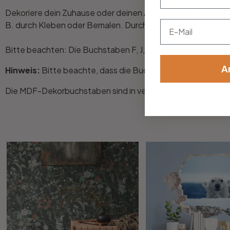
Dekoriere dein Zuhause oder deinen Arbeitsplatz mit unse
Email
B. durch Kleben oder Bemalen. Durch Klarlack wird die Oberf
Bitte beachten: Die Buchstaben F, J, P, V und 9 können nic
A
Hinweis:
Bitte beachte, dass die Buchstaben M und W sich
Die MDF-Dekorbuchstaben sind in verschiedenen Höhen erh