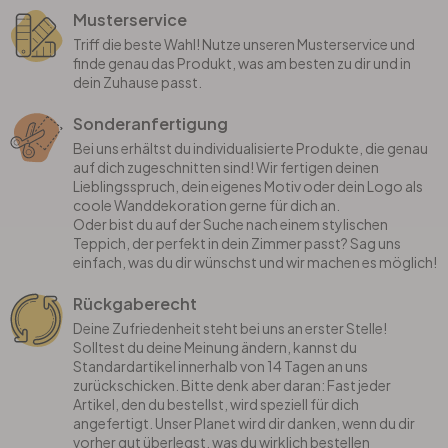
Musterservice
Triff die beste Wahl! Nutze unseren Musterservice und
finde genau das Produkt, was am besten zu dir und in
dein Zuhause passt.
Sonderanfertigung
Bei uns erhältst du individualisierte Produkte, die genau
auf dich zugeschnitten sind! Wir fertigen deinen
Lieblingsspruch, dein eigenes Motiv oder dein Logo als
coole Wanddekoration gerne für dich an.
Oder bist du auf der Suche nach einem stylischen
Teppich, der perfekt in dein Zimmer passt? Sag uns
einfach, was du dir wünschst und wir machen es möglich!
Rückgaberecht
Deine Zufriedenheit steht bei uns an erster Stelle!
Solltest du deine Meinung ändern, kannst du
Standardartikel innerhalb von 14 Tagen an uns
zurückschicken. Bitte denk aber daran: Fast jeder
Artikel, den du bestellst, wird speziell für dich
angefertigt. Unser Planet wird dir danken, wenn du dir
vorher gut überlegst, was du wirklich bestellen