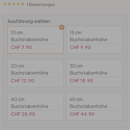
Wandtattoo & Bilderrahmen
Künstler
Selbstklebend
Tischplatten
1 Bewertungen
Wandtattoo & Uhrwerk
Papiertapeten
Wandbilder-Set
Heimtextilien
Ausführung wählen:
10 cm
15 cm
Wandtattoo & Haken
Hexagon Bilder
Tapeten Weiss
Künstlerbedarf
Buchstabenhöhe
Buchstabenhöhe
CHF 7.90
CHF 9.90
Wandtattoo & 3D Schmetterlinge
Rund Bilder
Tapeten Gold
20 cm
30 cm
Liebe
Panorama Bilder
Tapeten Schwarz
Buchstabenhöhe
Buchstabenhöhe
CHF 12.90
CHF 18.90
Familie
Quadratische Bilder
Tapeten Grau
40 cm
60 cm
Home
3-teilig
Tapeten Gelb
Buchstabenhöhe
Buchstabenhöhe
CHF 28.90
CHF 44.90
Zweifarbig
4-teilig
Tapeten Rot