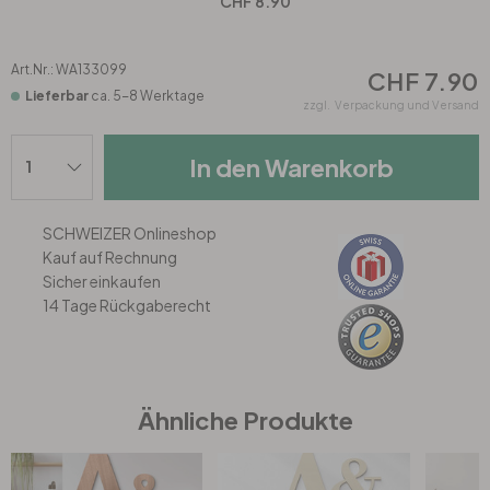
CHF 8.90
Büro
Art.Nr.:
WA133099
CHF 7.90
Lieferbar
ca. 5-8 Werktage
zzgl.
Verpackung und Versand
Bad
In den Warenkorb
Eingangsbereich
SCHWEIZER Onlineshop
Kauf auf Rechnung
Sicher einkaufen
14 Tage Rückgaberecht
Ähnliche Produkte