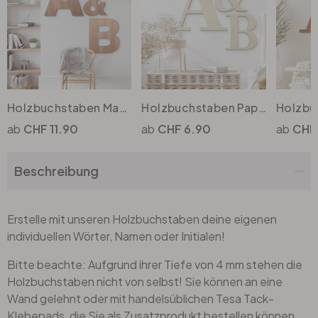
Holzbuchstaben Mahagoni - Schriftart Swiss
Holzbuchstaben Pappel - Schriftart Bodoni
CHF 11.90
CHF 6.90
CHF 
Beschreibung
Erstelle mit unseren Holzbuchstaben deine eigenen
individuellen Wörter, Namen oder Initialen!
Bitte beachte: Aufgrund ihrer Tiefe von 4 mm stehen die
Holzbuchstaben nicht von selbst! Sie können an eine
Wand gelehnt oder mit handelsüblichen Tesa Tack-
Klebepads, die Sie als Zusatzprodukt bestellen können,