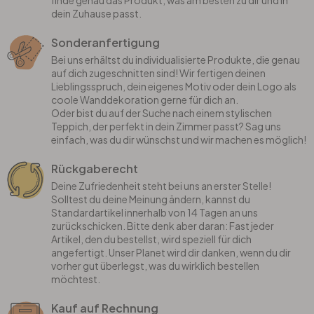
finde genau das Produkt, was am besten zu dir und in
dein Zuhause passt.
Sonderanfertigung
Bei uns erhältst du individualisierte Produkte, die genau
auf dich zugeschnitten sind! Wir fertigen deinen
Lieblingsspruch, dein eigenes Motiv oder dein Logo als
coole Wanddekoration gerne für dich an.
Oder bist du auf der Suche nach einem stylischen
Teppich, der perfekt in dein Zimmer passt? Sag uns
einfach, was du dir wünschst und wir machen es möglich!
Rückgaberecht
Deine Zufriedenheit steht bei uns an erster Stelle!
Solltest du deine Meinung ändern, kannst du
Standardartikel innerhalb von 14 Tagen an uns
zurückschicken. Bitte denk aber daran: Fast jeder
Artikel, den du bestellst, wird speziell für dich
angefertigt. Unser Planet wird dir danken, wenn du dir
vorher gut überlegst, was du wirklich bestellen
möchtest.
Kauf auf Rechnung