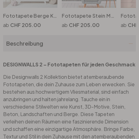
Fototapete Berge KidsMountains2 in grau weiss - Vliestapete Designwalls 2 - 2.55x3.5 m
Fototapete Stein MountainWall in grau weiss - Vliestapete Designwalls 2 - 2.55x3.5 m
Büro
CHF 205.00
CHF 205.00
CHF
Bad
Beschreibung
Eingangsbereich
DESIGNWALLS 2 – Fototapeten für jeden Geschmack
Die Designwalls 2 Kollektion bietet atemberaubende
Fototapeten, die dein Zuhause zum Leben erwecken. Sie
bestehen aus hochwertigem Vliesmaterial, sind einfach
anzubringen und halten jahrelang. Tauche ein in
verschiedene Stilwelten wie Kunst, 3D-Motive, Stein,
Beton, Landschaften und Berge. Diese Tapeten
verleihen deinen Räumen eine faszinierende Dimension
und schaffen eine einzigartige Atmosphäre. Bringe Farbe,
Textur und Stil in dein Zuhause mit den atemberaubenden