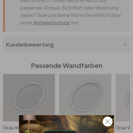
Dein Wunsch? Unser Service! Nicht die
passende Grösse, Schriftart oder Verzierung
dabei? Teile uns deine Wünsche einfach über
unser
Anfrageformular
mit.
Kundenbewertung
Passende Wandfarben
Grau Wandfarbe seidenmatt I Attractive Anchovies | elegante, moderne Atmosphäre schaffend | THE COLOR KITCHEN
Grau Wandfarbe seidenmatt I Shady Spice | elegante, moderne Atmosphäre schaffend | THE COLOR KITCHEN