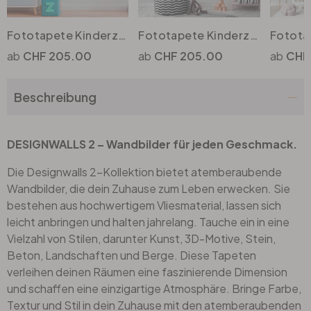
Fototapete Kinderzimmer Animals in weiss grau - Vliestapete Designwalls 2 - 2.55x3.5 m
Fototapete Kinderzimmer AnimalQueue in weiss grau - Vliestapete Designwalls 2 - 2.55x3.5 m
Büro
CHF 205.00
CHF 205.00
CHF
Bad
Beschreibung
Eingangsbereich
DESIGNWALLS 2 – Wandbilder für jeden Geschmack.
Die Designwalls 2-Kollektion bietet atemberaubende
Wandbilder, die dein Zuhause zum Leben erwecken. Sie
bestehen aus hochwertigem Vliesmaterial, lassen sich
leicht anbringen und halten jahrelang. Tauche ein in eine
Vielzahl von Stilen, darunter Kunst, 3D-Motive, Stein,
Beton, Landschaften und Berge. Diese Tapeten
verleihen deinen Räumen eine faszinierende Dimension
und schaffen eine einzigartige Atmosphäre. Bringe Farbe,
Textur und Stil in dein Zuhause mit den atemberaubenden