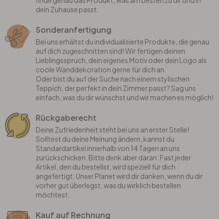
finde genau das Produkt, was am besten zu dir und in
dein Zuhause passt.
Sonderanfertigung
Bei uns erhältst du individualisierte Produkte, die genau
auf dich zugeschnitten sind! Wir fertigen deinen
Lieblingsspruch, dein eigenes Motiv oder dein Logo als
coole Wanddekoration gerne für dich an.
Oder bist du auf der Suche nach einem stylischen
Teppich, der perfekt in dein Zimmer passt? Sag uns
einfach, was du dir wünschst und wir machen es möglich!
Rückgaberecht
Deine Zufriedenheit steht bei uns an erster Stelle!
Solltest du deine Meinung ändern, kannst du
Standardartikel innerhalb von 14 Tagen an uns
zurückschicken. Bitte denk aber daran: Fast jeder
Artikel, den du bestellst, wird speziell für dich
angefertigt. Unser Planet wird dir danken, wenn du dir
vorher gut überlegst, was du wirklich bestellen
möchtest.
Kauf auf Rechnung