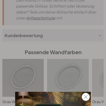
Dein Wunsch? Unser Service! Nicht die
passende Grösse, Schriftart oder Verzierung
dabei? Teile uns deine Wünsche einfach über
unser
Anfrageformular
mit.
Kundenbewertung
Passende Wandfarben
Grau Wandfarbe seidenmatt I Attractive Anchovies | elegante, moderne Atmosphäre schaffend | THE COLOR KITCHEN
Grau Wandfarbe seidenmatt I Shady Spice | elegante, moderne Atmosphäre schaffend | THE COLOR KITCHEN