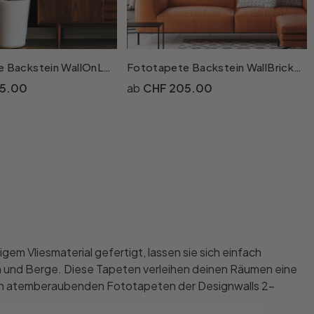
Fototapete Backstein WallOnLeaves in grau grün - Vliestapete Designwalls 2 - 2.55x3.5 m
Fototapete Backstein WallBricks1 in grau braun - Vliestapete Designwalls 2 - 2.55x3.5 m
5.00
CHF 205.00
m Vliesmaterial gefertigt, lassen sie sich einfach
en und Berge. Diese Tapeten verleihen deinen Räumen eine
t den atemberaubenden Fototapeten der Designwalls 2-