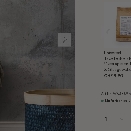
Universal
Tapetenkleiste
Vliestapeten,
& Glasgewebe
CHF 8.90
Art.Nr.:
WA38597
Lieferbar
ca. 