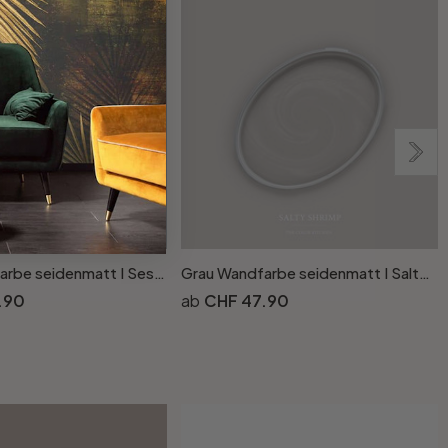
Grau Wandfarbe seidenmatt I Sesame Ice Cream | elegante, moderne Atmosphäre schaffend | THE COLOR KITCHEN
Grau Wandfarbe seidenmatt I Salty Shrimp | elegante, moderne Atmosphäre schaffend | THE COLOR KITCHEN
.90
CHF 47.90