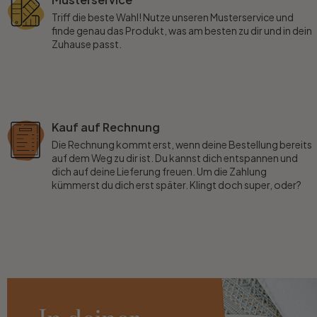
Triff die beste Wahl! Nutze unseren Musterservice und
finde genau das Produkt, was am besten zu dir und in dein
Zuhause passt.
Kauf auf Rechnung
Die Rechnung kommt erst, wenn deine Bestellung bereits
auf dem Weg zu dir ist. Du kannst dich entspannen und
dich auf deine Lieferung freuen. Um die Zahlung
kümmerst du dich erst später. Klingt doch super, oder?