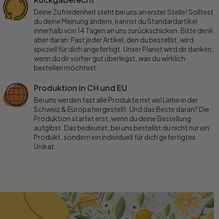
Deine Zufriedenheit steht bei uns an erster Stelle! Solltest
du deine Meinung ändern, kannst du Standardartikel
innerhalb von 14 Tagen an uns zurückschicken. Bitte denk
aber daran: Fast jeder Artikel, den du bestellst, wird
speziell für dich angefertigt. Unser Planet wird dir danken,
wenn du dir vorher gut überlegst, was du wirklich
bestellen möchtest.
Produktion in CH und EU
Bei uns werden fast alle Produkte mit viel Liebe in der
Schweiz & Europa hergestellt. Und das Beste daran? Die
Produktion startet erst, wenn du deine Bestellung
aufgibst. Das bedeutet, bei uns bestellst du nicht nur ein
Produkt, sondern ein individuell für dich gefertigtes
Unikat.