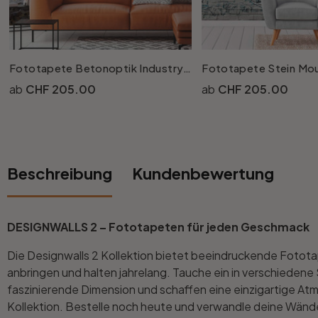
Rund
5-teilig
Tapeten Blau
Tapeten Grün
Wohnzimmer
Wohnzimmer
Fototapete Betonoptik IndustryHall in braun grau - Vliestapete Designwalls 2 - 2.55x3.5 m
Tapeten Pink & Rosa
Schlafzimmer
Schlafzimmer
CHF 205.00
CHF 205.00
Tapeten Türkis
Kinderzimmer
Kinderzimmer
Tapeten Lila & Violett
Küche
Bad
Beschreibung
Kundenbewertung
Jugendzimmer
Küche
Wohnzimmer
DESIGNWALLS 2 – Fototapeten für jeden Geschmack
Bad
Flur
Schlafzimmer
Die Designwalls 2 Kollektion bietet beeindruckende Fotota
anbringen und halten jahrelang. Tauche ein in verschieden
Flur
Kinderzimmer
faszinierende Dimension und schaffen eine einzigartige At
Kollektion. Bestelle noch heute und verwandle deine Wänd
Küche