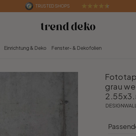
TRUSTED SHOPS
Einrichtung & Deko
Fenster- & Dekofolien
Fototap
grau wei
2.55x3.
DESIGNWALLS
Passend