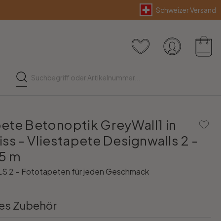
Schweizer Versand
ete Betonoptik GreyWall1 in
ss - Vliestapete Designwalls 2 -
5 m
 2 – Fototapeten für jeden Geschmack
es Zubehör