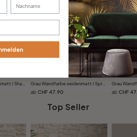
nachname
nmelden
Grau Wandfarbe seidenmatt I Shady Spice | elegante, moderne Atmosphäre schaffend | THE COLOR KITCHEN
Grau Wandfarbe seidenmatt I Sprat Fish | elegante, moderne Atmosphäre schaffend | THE COLOR KITCHEN
CHF 47.90
CHF 47
Top Seller