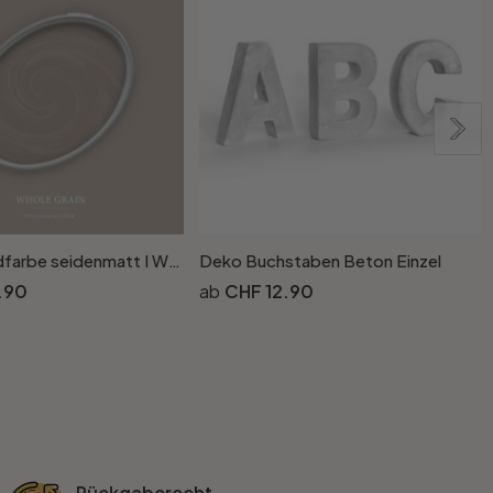
Taupe Wandfarbe seidenmatt I Whole Grain | Atmosphäre zurückhaltender Eleganz schaffend | THE COLOR KITCHEN
Deko Buchstaben Beton Einzel
.90
CHF 12.90
Rückgaberecht