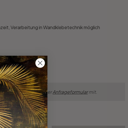
hzeit, Verarbeitung in Wandklebetechnik möglich
nsche einfach über unser
Anfrageformular
mit.