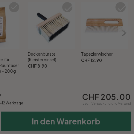
Deckenbürste
Tapezierwischer
r für
(Kleisterpinsel)
CHF 12.90
 Rauhfaser
CHF 8.90
 - 200g
CHF 205.00
6
9-12 Werktage
zzgl.
Verpackung und Versand
In den Warenkorb