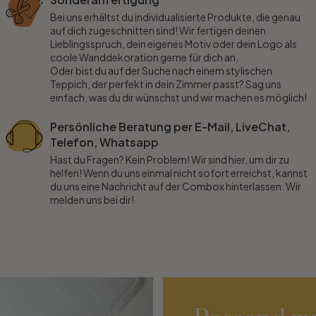
Bei uns erhältst du individualisierte Produkte, die genau
auf dich zugeschnitten sind! Wir fertigen deinen
Lieblingsspruch, dein eigenes Motiv oder dein Logo als
coole Wanddekoration gerne für dich an.
Oder bist du auf der Suche nach einem stylischen
Teppich, der perfekt in dein Zimmer passt? Sag uns
einfach, was du dir wünschst und wir machen es möglich!
Persönliche Beratung per E-Mail, LiveChat,
Telefon, Whatsapp
Hast du Fragen? Kein Problem! Wir sind hier, um dir zu
helfen! Wenn du uns einmal nicht sofort erreichst, kannst
du uns eine Nachricht auf der Combox hinterlassen. Wir
melden uns bei dir!