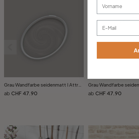
vorname
Email
A
Grau Wandfarbe seidenmatt I Attractive Anchovies | elegante, moderne Atmosphäre schaffend | THE COLOR KITCHEN
CHF 47.90
CHF 47.90