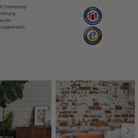
 Onlineshop
echnung
kaufen
ückgaberecht