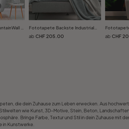
Fototapete Stein MountainWall in grau weiss - Vliestapete Designwalls 2 - 2.55x3.5 m
Fototapete Backste IndustrialWall weiss orange - Vliestapete Designwalls 2 - 2.55x3.5 m
CHF 205.00
CHF 20
peten, die dein Zuhause zum Leben erwecken. Aus hochwertige
e Stilwelten wie Kunst, 3D-Motive, Stein, Beton, Landschaft
mosphäre. Bringe Farbe, Textur und Stil in dein Zuhause mi
e in Kunstwerke.