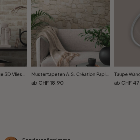
Tapete Steinoptik Beige 3D Vliestapete Naturstein für Wohnzimmer Küche Flur von A.S. Création
Mustertapeten A.S. Création Papiertapete Dekora Natur 6 Signalweiss, Beige, Braungrau
CHF 18.90
CHF 47
Sonderanfertigung