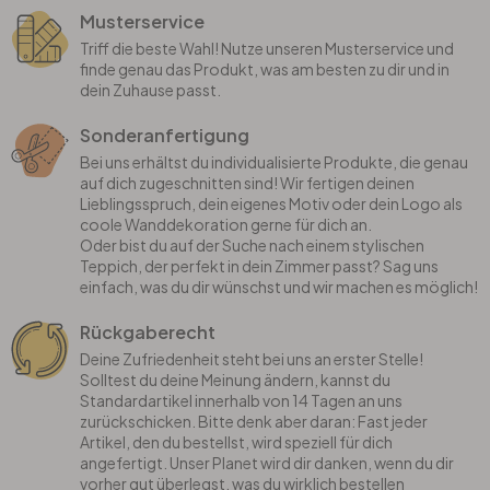
Musterservice
Triff die beste Wahl! Nutze unseren Musterservice und
finde genau das Produkt, was am besten zu dir und in
dein Zuhause passt.
Sonderanfertigung
Bei uns erhältst du individualisierte Produkte, die genau
auf dich zugeschnitten sind! Wir fertigen deinen
Lieblingsspruch, dein eigenes Motiv oder dein Logo als
coole Wanddekoration gerne für dich an.
Oder bist du auf der Suche nach einem stylischen
Teppich, der perfekt in dein Zimmer passt? Sag uns
einfach, was du dir wünschst und wir machen es möglich!
Rückgaberecht
Deine Zufriedenheit steht bei uns an erster Stelle!
Solltest du deine Meinung ändern, kannst du
Standardartikel innerhalb von 14 Tagen an uns
zurückschicken. Bitte denk aber daran: Fast jeder
Artikel, den du bestellst, wird speziell für dich
angefertigt. Unser Planet wird dir danken, wenn du dir
vorher gut überlegst, was du wirklich bestellen