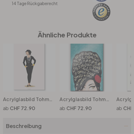
14 Tage Rückgaberecht
Büro
Bad
Ähnliche Produkte
Eingangsbereich
Acrylglasbild Tohmé - Coco
Acrylglasbild Tohmé - Amy Winehouse: Rehab
CHF 72.90
CHF 72.90
CHF
Beschreibung