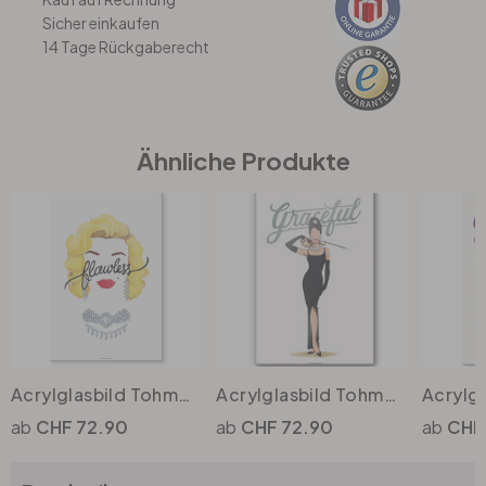
Sicher einkaufen
14 Tage Rückgaberecht
Büro
Bad
Ähnliche Produkte
Eingangsbereich
Acrylglasbild Tohmé - Flawless Marilyn
Acrylglasbild Tohmé - Audrey
CHF 72.90
CHF 72.90
CHF