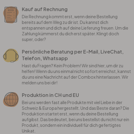
Kauf auf Rechnung
Die Rechnung kommt erst, wenn deine Bestellung
bereits auf dem Weg zu dir ist. Du kannst dich
entspannen und dich auf deine Lieferung freuen. Um die
Zahlung kümmerst du dich erst später. Klingt doch
super, oder?
Persönliche Beratung per E-Mail, LiveChat,
Telefon, Whatsapp
Hast du Fragen? Kein Problem! Wir sind hier, um dir zu
helfen! Wenn du uns einmal nicht sofort erreichst, kannst
du uns eine Nachricht auf der Combox hinterlassen. Wir
melden uns bei dir!
Produktion in CH und EU
Bei uns werden fast alle Produkte mit viel Liebe in der
Schweiz & Europa hergestellt. Und das Beste daran? Die
Produktion startet erst, wenn du deine Bestellung
aufgibst. Das bedeutet, bei uns bestellst du nicht nur ein
Produkt, sondern ein individuell für dich gefertigtes
Unikat.