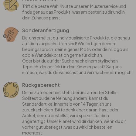
Triff die beste Wahl! Nutze unseren Musterservice und
finde genau das Produkt, was am besten zu dir und in
dein Zuhause passt.
Sonderanfertigung
Bei uns erhältst du individualisierte Produkte, die genau
auf dich zugeschnitten sind! Wir fertigen deinen
Lieblingsspruch, dein eigenes Motiv oder dein Logo als
coole Wanddekoration gerne für dich an.
Oder bist du auf der Suche nach einem stylischen
Teppich, der perfekt in dein Zimmer passt? Sag uns
einfach, was du dir wünschst und wir machen es möglich!
Rückgaberecht
Deine Zufriedenheit steht bei uns an erster Stelle!
Solltest du deine Meinung ändern, kannst du
Standardartikel innerhalb von 14 Tagen an uns
zurückschicken. Bitte denk aber daran: Fast jeder
Artikel, den du bestellst, wird speziell für dich
angefertigt. Unser Planet wird dir danken, wenn du dir
vorher gut überlegst, was du wirklich bestellen
möchtest.