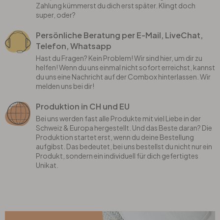
Zahlung kümmerst du dich erst später. Klingt doch
super, oder?
Persönliche Beratung per E-Mail, LiveChat,
Telefon, Whatsapp
Hast du Fragen? Kein Problem! Wir sind hier, um dir zu
helfen! Wenn du uns einmal nicht sofort erreichst, kannst
du uns eine Nachricht auf der Combox hinterlassen. Wir
melden uns bei dir!
Produktion in CH und EU
Bei uns werden fast alle Produkte mit viel Liebe in der
Schweiz & Europa hergestellt. Und das Beste daran? Die
Produktion startet erst, wenn du deine Bestellung
aufgibst. Das bedeutet, bei uns bestellst du nicht nur ein
Produkt, sondern ein individuell für dich gefertigtes
Unikat.