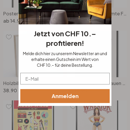
Poster Berühmte Frauen in der Kunst - Tohmé
Leinwandbild Berühmte Frauen in der Kunst - Tohmé
ab
14.90
ab
36.90
Jetzt von CHF 10.–
profitieren!
Melde dich hier zu unserem Newsletter an und
erhalte einen Gutschein im Wert von
CHF 10.– für deine Bestellung.
Email
Holzbild zum Hinstellen - Tohmé - Flamenco - 15x15cm
Poster Berühmte Frauen der Literatur - Tohmé
38.90
ab
14.90
Anmelden