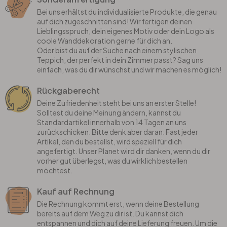
Bei uns erhältst du individualisierte Produkte, die genau
auf dich zugeschnitten sind! Wir fertigen deinen
Lieblingsspruch, dein eigenes Motiv oder dein Logo als
coole Wanddekoration gerne für dich an.
Oder bist du auf der Suche nach einem stylischen
Teppich, der perfekt in dein Zimmer passt? Sag uns
einfach, was du dir wünschst und wir machen es möglich!
Rückgaberecht
Deine Zufriedenheit steht bei uns an erster Stelle!
Solltest du deine Meinung ändern, kannst du
Standardartikel innerhalb von 14 Tagen an uns
zurückschicken. Bitte denk aber daran: Fast jeder
Artikel, den du bestellst, wird speziell für dich
angefertigt. Unser Planet wird dir danken, wenn du dir
vorher gut überlegst, was du wirklich bestellen
möchtest.
Kauf auf Rechnung
Die Rechnung kommt erst, wenn deine Bestellung
bereits auf dem Weg zu dir ist. Du kannst dich
entspannen und dich auf deine Lieferung freuen. Um die