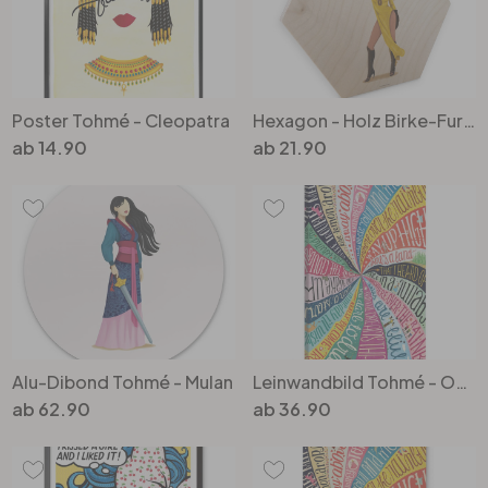
Poster Tohmé - Cleopatra
Hexagon - Holz Birke-Furnier Tohmé - Beyoncé
ab
14.90
ab
21.90
Alu-Dibond Tohmé - Mulan
Leinwandbild Tohmé - Over the Rainbow
ab
62.90
ab
36.90