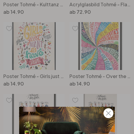
Poster Tohmé - Kulttanz aus Pulp Fiction
Acrylglasbild Tohmé - Flamenco
ab
14.90
ab
72.90
Poster Tohmé - Girls just wanna have fun
Poster Tohmé - Over the Rainbow
ab
14.90
ab
14.90