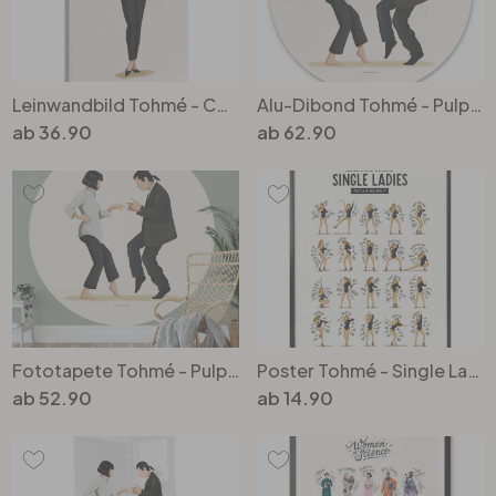
Büro
Leinwandbild Tohmé - Coco
Alu-Dibond Tohmé - Pulp Fiction - Rund
Bad
ab
36.90
ab
62.90
Eingangsbereich
Fototapete Tohmé - Pulp Fiction - Rund - Selbstklebend/Vlies
Poster Tohmé - Single Ladies
ab
52.90
ab
14.90