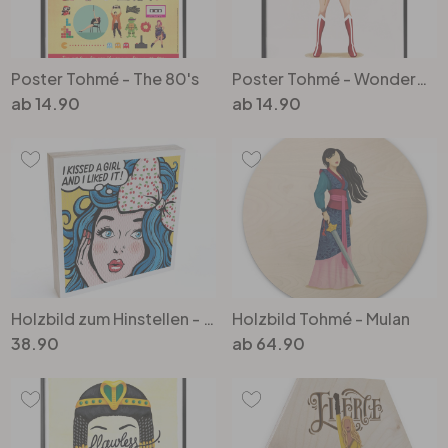
Poster Tohmé - The 80's
Poster Tohmé - Wonderwoman
ab
14.90
ab
14.90
Holzbild zum Hinstellen - Tohmé - I kissed a girl - 15x15cm
Holzbild Tohmé - Mulan
38.90
ab
64.90