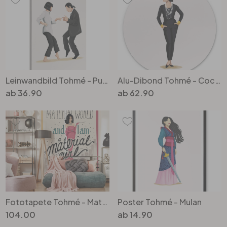
Leinwandbild Tohmé - Pulp Fiction
Alu-Dibond Tohmé - Coco - Rund
ab
36.90
ab
62.90
Fototapete Tohmé - Material Girl - 192x260cm
Poster Tohmé - Mulan
104.00
ab
14.90