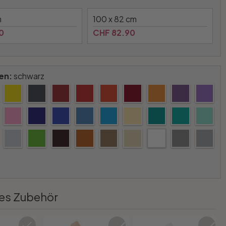
m
100 x 82 cm
0
CHF 82.90
en:
schwarz
es Zubehör