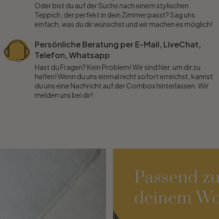
Oder bist du auf der Suche nach einem stylischen
Teppich, der perfekt in dein Zimmer passt? Sag uns
einfach, was du dir wünschst und wir machen es möglich!
Persönliche Beratung per E-Mail, LiveChat,
Telefon, Whatsapp
Hast du Fragen? Kein Problem! Wir sind hier, um dir zu
helfen! Wenn du uns einmal nicht sofort erreichst, kannst
du uns eine Nachricht auf der Combox hinterlassen. Wir
melden uns bei dir!