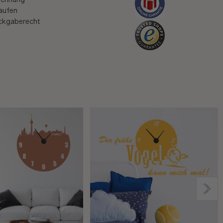
kaufen
ückgaberecht