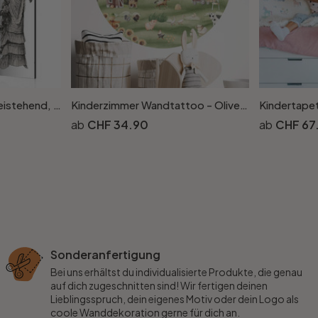
Paravent, Raumteiler freistehend, Trennwand - Retro Tiergarten
Kinderzimmer Wandtattoo - Oliver Robins - Bunter Bauernhof mit Tieren - Rund
CHF 34.90
CHF 67
Sonderanfertigung
Bei uns erhältst du individualisierte Produkte, die genau
auf dich zugeschnitten sind! Wir fertigen deinen
Lieblingsspruch, dein eigenes Motiv oder dein Logo als
coole Wanddekoration gerne für dich an.