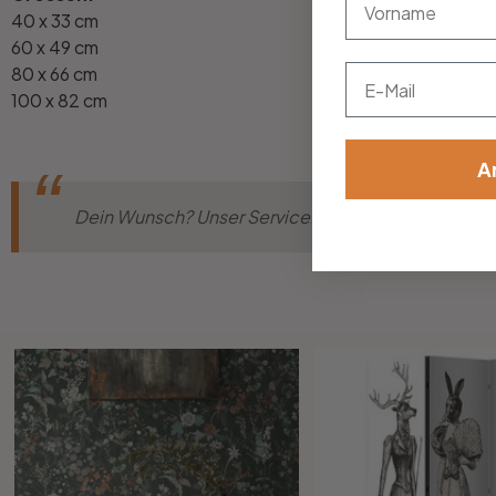
40 x 33 cm
60 x 49 cm
Email
80 x 66 cm
100 x 82 cm
A
Dein Wunsch? Unser Service! Nicht die passende Gr