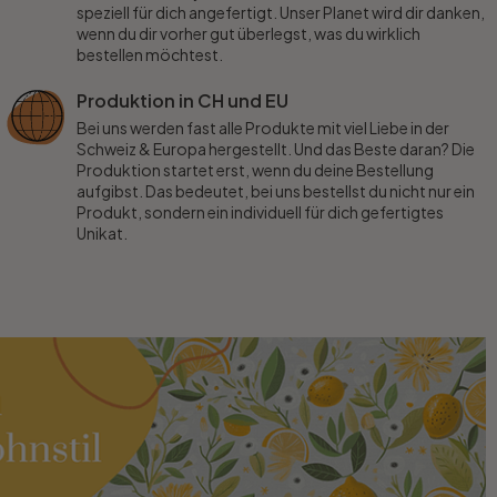
speziell für dich angefertigt. Unser Planet wird dir danken,
wenn du dir vorher gut überlegst, was du wirklich
bestellen möchtest.
Produktion in CH und EU
Bei uns werden fast alle Produkte mit viel Liebe in der
Schweiz & Europa hergestellt. Und das Beste daran? Die
Produktion startet erst, wenn du deine Bestellung
aufgibst. Das bedeutet, bei uns bestellst du nicht nur ein
Produkt, sondern ein individuell für dich gefertigtes
Unikat.