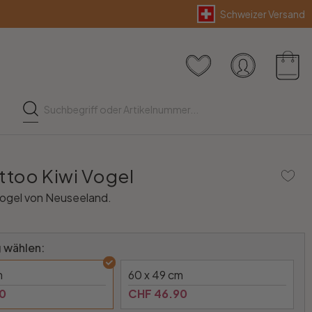
Schweizer Versand
too Kiwi Vogel
vogel von Neuseeland.
 wählen:
m
60 x 49 cm
0
CHF 46.90