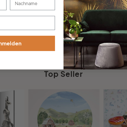
nmelden
össe, Schriftart oder Verzierung dabei? Teile uns deine Wü
Top Seller