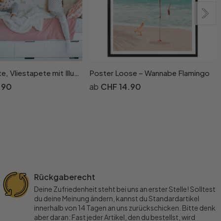
Kindertapete, Vliestapete mit Illustration Kids Walls weiss, bunt
Poster Loose – Wannabe Flamingo
.90
CHF 14.90
Rückgaberecht
Deine Zufriedenheit steht bei uns an erster Stelle! Solltest
du deine Meinung ändern, kannst du Standardartikel
innerhalb von 14 Tagen an uns zurückschicken. Bitte denk
aber daran: Fast jeder Artikel, den du bestellst, wird