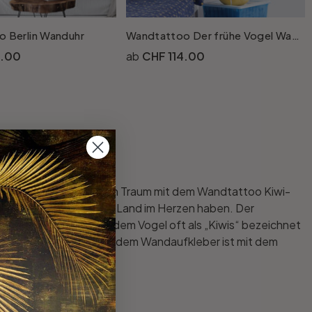
 Berlin Wanduhr
Wandtattoo Der frühe Vogel Wanduhr
W
4.00
CHF 114.00
gen? Dann behalte deinen Traum mit dem Wandtattoo Kiwi-
 eine Verbindung zu dem Land im Herzen haben. Der
 des Landes, die nach dem Vogel oft als „Kiwis“ bezeichnet
 mit Kiwi. Der Kiwi auf dem Wandaufkleber ist mit dem
ch.