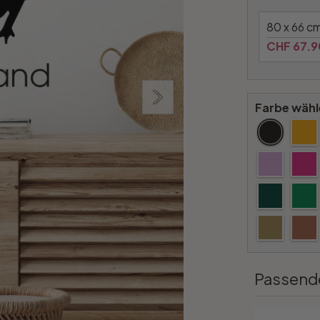
80 x 66 c
CHF 67.9
Farbe wähl
Passend