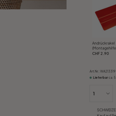
Andrückrakel
(Montagehilfe
CHF 2.90
Art.Nr.:
WA213319
Lieferbar
ca. 
SCHWEIZER
Kauf auf R