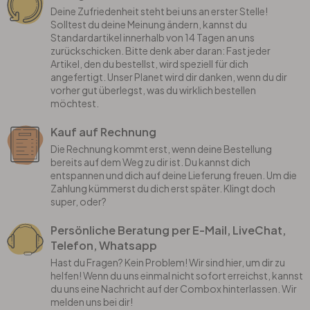
Deine Zufriedenheit steht bei uns an erster Stelle!
Solltest du deine Meinung ändern, kannst du
Standardartikel innerhalb von 14 Tagen an uns
zurückschicken. Bitte denk aber daran: Fast jeder
Artikel, den du bestellst, wird speziell für dich
angefertigt. Unser Planet wird dir danken, wenn du dir
vorher gut überlegst, was du wirklich bestellen
möchtest.
Kauf auf Rechnung
Die Rechnung kommt erst, wenn deine Bestellung
bereits auf dem Weg zu dir ist. Du kannst dich
entspannen und dich auf deine Lieferung freuen. Um die
Zahlung kümmerst du dich erst später. Klingt doch
super, oder?
Persönliche Beratung per E-Mail, LiveChat,
Telefon, Whatsapp
Hast du Fragen? Kein Problem! Wir sind hier, um dir zu
helfen! Wenn du uns einmal nicht sofort erreichst, kannst
du uns eine Nachricht auf der Combox hinterlassen. Wir
melden uns bei dir!