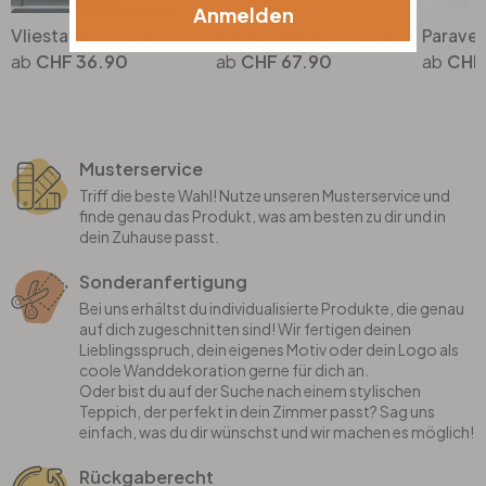
Anmelden
Vliestapete in blau, grün, beige Marmoroptik SteinGrafisch Modern
Kindertapete, Vliestapete mit Illustration Kids Walls weiss, bunt
CHF 36.90
CHF 67.90
CHF
Musterservice
Triff die beste Wahl! Nutze unseren Musterservice und
finde genau das Produkt, was am besten zu dir und in
dein Zuhause passt.
Sonderanfertigung
Bei uns erhältst du individualisierte Produkte, die genau
auf dich zugeschnitten sind! Wir fertigen deinen
Lieblingsspruch, dein eigenes Motiv oder dein Logo als
coole Wanddekoration gerne für dich an.
Oder bist du auf der Suche nach einem stylischen
Teppich, der perfekt in dein Zimmer passt? Sag uns
einfach, was du dir wünschst und wir machen es möglich!
Rückgaberecht