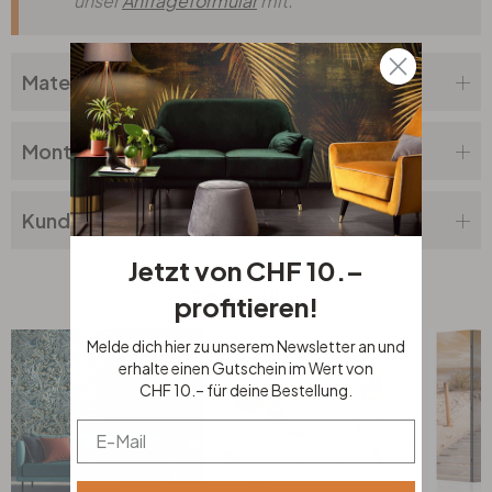
unser
Anfrageformular
mit.
Materialbeschreibung
Montageanleitung
Kundenbewertung
Jetzt von CHF 10.–
Top Seller
profitieren!
Melde dich hier zu unserem Newsletter an und
erhalte einen Gutschein im Wert von
CHF 10.– für deine Bestellung.
Email