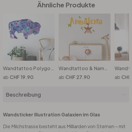
Ähnliche Produkte
Büro
Bad
Eingangsbereich
Wandtattoo Polygon Galaxie Bison
Wandtattoo & Name Äffchen
CHF 19.90
CHF 27.90
CHF
Beschreibung
Wandsticker Illustration Galaxien im Glas
Die Milchstrasse besteht aus Milliarden von Sternen – mit