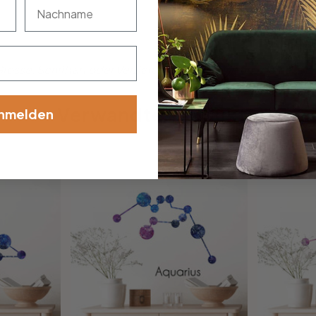
nachname
össe, Schriftart oder Verzierung dabei? Teile uns deine Wü
Verwandte Produkte
nmelden