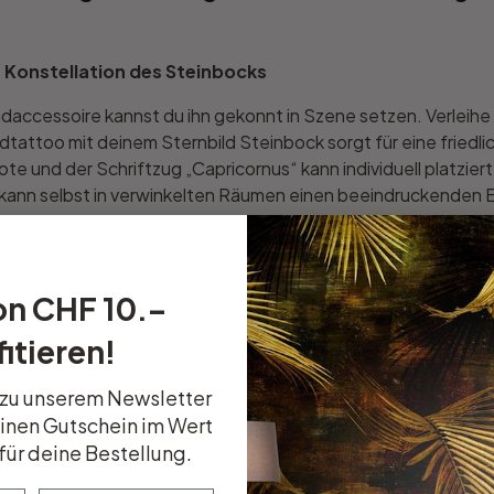
 Konstellation des Steinbocks
andaccessoire kannst du ihn gekonnt in Szene setzen. Verle
Wandtattoo mit deinem Sternbild Steinbock sorgt für eine frie
 und der Schriftzug „Capricornus“ kann individuell platzier
d kann selbst in verwinkelten Räumen einen beeindruckenden E
on CHF 10.–
itieren!
 zu unserem Newsletter
einen Gutschein im Wert
für deine Bestellung.