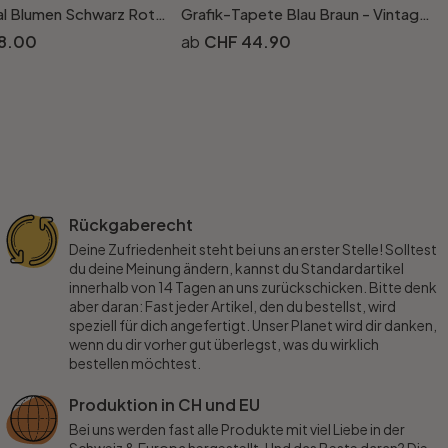
Tapete floral Blumen Schwarz Rot Vintage Blumentapete Wohnzimmer Vliestapete
Grafik-Tapete Blau Braun - Vintage Vliestapete im Retro-Look - Mustertapete Strukturtapete
8.00
CHF 44.90
Rückgaberecht
Deine Zufriedenheit steht bei uns an erster Stelle! Solltest
du deine Meinung ändern, kannst du Standardartikel
innerhalb von 14 Tagen an uns zurückschicken. Bitte denk
aber daran: Fast jeder Artikel, den du bestellst, wird
speziell für dich angefertigt. Unser Planet wird dir danken,
wenn du dir vorher gut überlegst, was du wirklich
bestellen möchtest.
Produktion in CH und EU
Bei uns werden fast alle Produkte mit viel Liebe in der