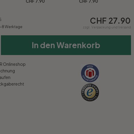
CHF 7.90
CHF 7.90
CHF 27.90
5
5-8 Werktage
zzgl.
Verpackung und Versand
In den Warenkorb
 Onlineshop
echnung
kaufen
ückgaberecht