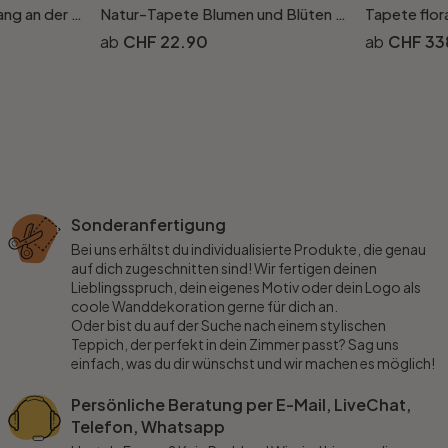
Glasbild Sonnenuntergang an der Ostsee
Natur-Tapete Blumen und Blüten Beige Blau - Florale Vliestapete natürlich
CHF 22.90
CHF 33
Sonderanfertigung
Bei uns erhältst du individualisierte Produkte, die genau
auf dich zugeschnitten sind! Wir fertigen deinen
Lieblingsspruch, dein eigenes Motiv oder dein Logo als
coole Wanddekoration gerne für dich an.
Oder bist du auf der Suche nach einem stylischen
Teppich, der perfekt in dein Zimmer passt? Sag uns
einfach, was du dir wünschst und wir machen es möglich!
Persönliche Beratung per E-Mail, LiveChat,
Telefon, Whatsapp