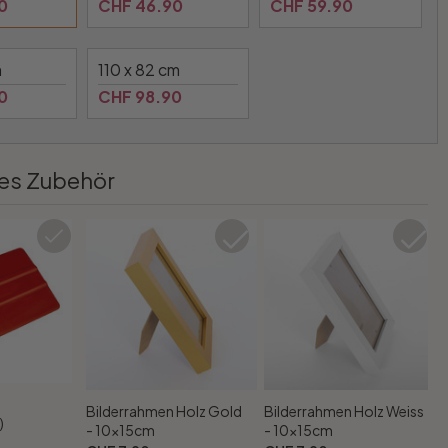
0
CHF 46.90
CHF 59.90
m
110 x 82 cm
0
CHF 98.90
es Zubehör
Bilderrahmen Holz Gold
Bilderrahmen Holz Weiss
)
- 10x15cm
- 10x15cm