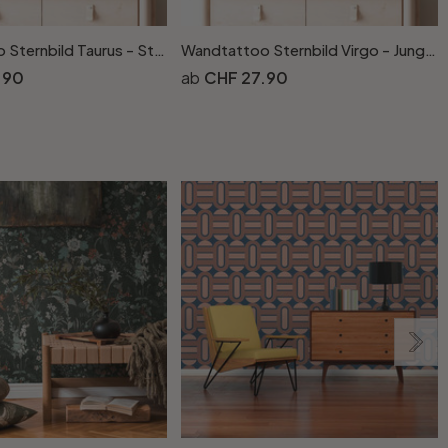
Wandtattoo Sternbild Taurus - Stier
Wandtattoo Sternbild Virgo - Jungfrau
W
.90
CHF 27.90