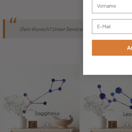
vorname
Email
Dein Wunsch? Unser Service! Nicht die passende Gr
A