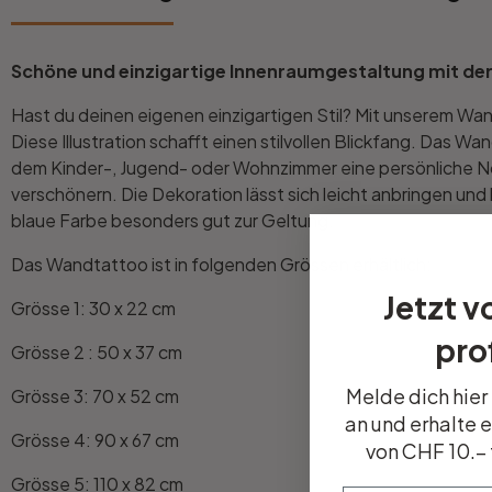
Büro
Schöne und einzigartige Innenraumgestaltung mit der
Hast du deinen eigenen einzigartigen Stil? Mit unserem W
Bad
Diese Illustration schafft einen stilvollen Blickfang. Das 
dem Kinder-, Jugend- oder Wohnzimmer eine persönliche Note
Eingangsbereich
verschönern. Die Dekoration lässt sich leicht anbringen un
blaue Farbe besonders gut zur Geltung.
Das Wandtattoo ist in folgenden Grössen erhältlich:
Jetzt v
Grösse 1: 30 x 22 cm
prof
Grösse 2 : 50 x 37 cm
Melde dich hier
Grösse 3: 70 x 52 cm
an und erhalte 
Grösse 4: 90 x 67 cm
von CHF 10.– 
Grösse 5: 110 x 82 cm