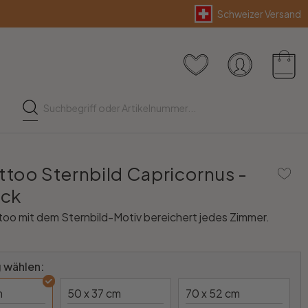
Schweizer Versand
too Sternbild Capricornus -
ock
oo mit dem Sternbild-Motiv bereichert jedes Zimmer.
 wählen:
m
50 x 37 cm
70 x 52 cm