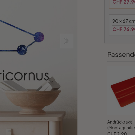
CHF 27.9
90 x 67 c
CHF 76.9
Passend
Andrückrakel
(Montagehilfe
CHF 2.90