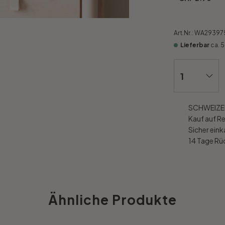
Art.Nr.:
WA29397
Lieferbar
ca. 
SCHWEIZER
Kauf auf R
Sicher ein
14 Tage R
Ähnliche Produkte