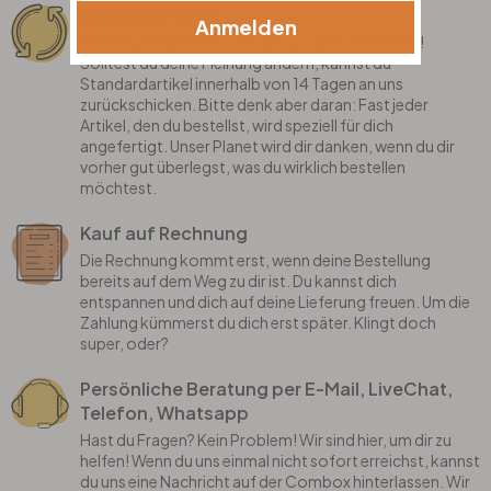
Rückgaberecht
Anmelden
Deine Zufriedenheit steht bei uns an erster Stelle!
Solltest du deine Meinung ändern, kannst du
Standardartikel innerhalb von 14 Tagen an uns
zurückschicken. Bitte denk aber daran: Fast jeder
Artikel, den du bestellst, wird speziell für dich
angefertigt. Unser Planet wird dir danken, wenn du dir
vorher gut überlegst, was du wirklich bestellen
möchtest.
Kauf auf Rechnung
Die Rechnung kommt erst, wenn deine Bestellung
bereits auf dem Weg zu dir ist. Du kannst dich
entspannen und dich auf deine Lieferung freuen. Um die
Zahlung kümmerst du dich erst später. Klingt doch
super, oder?
Persönliche Beratung per E-Mail, LiveChat,
Telefon, Whatsapp
Hast du Fragen? Kein Problem! Wir sind hier, um dir zu
helfen! Wenn du uns einmal nicht sofort erreichst, kannst
du uns eine Nachricht auf der Combox hinterlassen. Wir