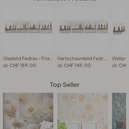
Glasbild Fedrau - Frieden (4-teilig)
Hartschaumbild Fedrau - Frieden (4-teilig)
CHF 159.00
CHF 145.00
CHF
Top Seller