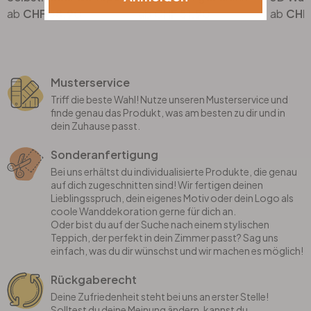
CHF 58.90
CHF 51.90
CHF
Musterservice
Triff die beste Wahl! Nutze unseren Musterservice und
finde genau das Produkt, was am besten zu dir und in
dein Zuhause passt.
Sonderanfertigung
Bei uns erhältst du individualisierte Produkte, die genau
auf dich zugeschnitten sind! Wir fertigen deinen
Lieblingsspruch, dein eigenes Motiv oder dein Logo als
coole Wanddekoration gerne für dich an.
Oder bist du auf der Suche nach einem stylischen
Teppich, der perfekt in dein Zimmer passt? Sag uns
einfach, was du dir wünschst und wir machen es möglich!
Rückgaberecht
Deine Zufriedenheit steht bei uns an erster Stelle!
Solltest du deine Meinung ändern, kannst du