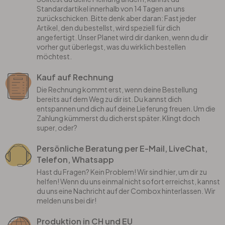
Standardartikel innerhalb von 14 Tagen an uns
zurückschicken. Bitte denk aber daran: Fast jeder
Artikel, den du bestellst, wird speziell für dich
angefertigt. Unser Planet wird dir danken, wenn du dir
vorher gut überlegst, was du wirklich bestellen
möchtest.
Kauf auf Rechnung
Die Rechnung kommt erst, wenn deine Bestellung
bereits auf dem Weg zu dir ist. Du kannst dich
entspannen und dich auf deine Lieferung freuen. Um die
Zahlung kümmerst du dich erst später. Klingt doch
super, oder?
Persönliche Beratung per E-Mail, LiveChat,
Telefon, Whatsapp
Hast du Fragen? Kein Problem! Wir sind hier, um dir zu
helfen! Wenn du uns einmal nicht sofort erreichst, kannst
du uns eine Nachricht auf der Combox hinterlassen. Wir
melden uns bei dir!
Produktion in CH und EU