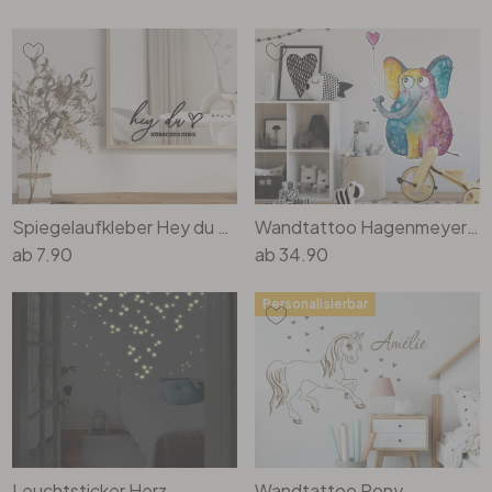
Spiegelaufkleber Hey du hübsches Ding + Herz
Wandtattoo Hagenmeyer - Elefant mit Herz
ab
7.90
ab
34.90
Personalisierbar
Leuchtsticker Herz
Wandtattoo Pony