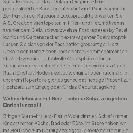
Künstlermotiven,
Holz-Deko
im Origami-Stil und
personalisierten Küchenspritzschutz mit Paar-Namen im
Zentrum. In der Kategorie Luxusprodukte erwarten Sie
A.S. Création
Vliestapeten mit Tier- und Herzmotiven in
strahlendem Gelb, schwarzweisse Fototapeten by Patel
Iconic und Gartenstecker in extravaganter Edelrostoptik.
Lassen Sie sich von der Faszination grossartiger Herz
Deko in den Bann ziehen. Inszenieren Sie mit charmanten
Must-Haves eine gefühlvolle Atmosphäre in Ihrem
Zuhause oder verschenken Sie einen der vielgestaltigen
Raumkünstler. Modern, exklusiv, originell oder naturnah: In
unserem Repertoire gibt es genau das richtige Präsent zur
Hochzeit, zum Einzug oder für das Geburtstagskind.
Wohnerlebnisse mit Herz – schöne Schätze in jedem
Einrichtungsstil
Bringen Sie mehr Herz-Flair in Wohnzimmer,
Schlafzimmer
,
Kinderzimmer, Küche, Bad oder Büro. Im Store haben wir
mit viel Liebe zum Detail gefertigte Dekoelemente für Sie