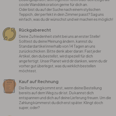
coole Wanddekoration gerne für dich an.
Oder bist du auf der Suche nach einem stylischen
Teppich, der perfekt in dein Zimmer passt? Sag uns
einfach, was du dir wünschst und wir machen es möglich!
Rückgaberecht
Deine Zufriedenheit steht bei uns an erster Stelle!
Solltest du deine Meinung ändern, kannst du
Standardartikel innerhalb von 14 Tagen an uns
zurückschicken. Bitte denk aber daran: Fast jeder
Artikel, den du bestellst, wird speziell für dich
angefertigt. Unser Planet wird dir danken, wenn du dir
vorher gut überlegst, was du wirklich bestellen
möchtest.
Kauf auf Rechnung
Die Rechnung kommt erst, wenn deine Bestellung
bereits auf dem Weg zu dir ist. Du kannst dich
entspannen und dich auf deine Lieferung freuen. Um die
Zahlung kümmerst du dich erst später. Klingt doch
super, oder?