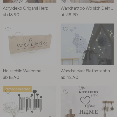
Acryldeko Origami Herz
Wandtattoo Wo sich Dein Herz wohlfühlt…
ab
18.90
ab
38.90
Holzschild Welcome
Wandsticker Elefantenbaby mit Herzen (blau) + Leuchtsticker
ab
18.90
ab
42.90
Personalisierbar