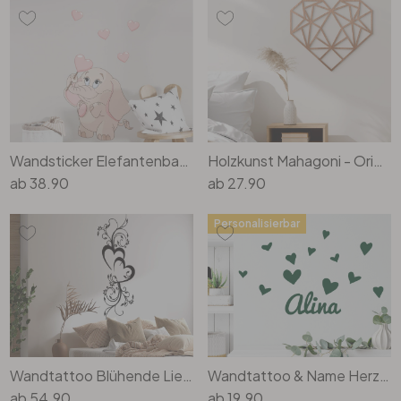
Wandsticker Elefantenbaby mit Herzen
Holzkunst Mahagoni - Origami Herz
ab
38.90
ab
27.90
Personalisierbar
Wandtattoo Blühende Liebe
Wandtattoo & Name Herzchen
ab
54.90
ab
19.90