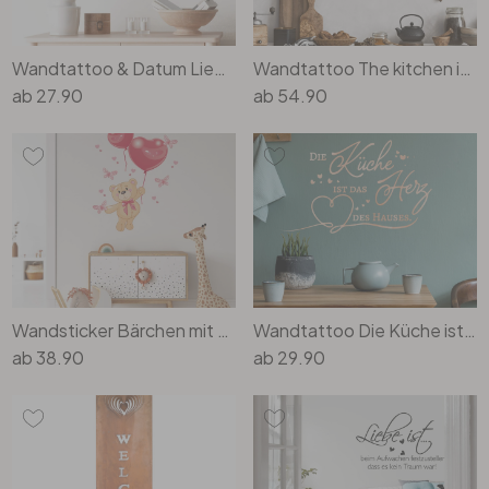
Wandtattoo & Datum Liebes Barcode
Wandtattoo The kitchen is...
ab
27.90
ab
54.90
Wandsticker Bärchen mit Luftballon
Wandtattoo Die Küche ist das Herz des Hauses - Watercolor Pfirsichfarben
ab
38.90
ab
29.90