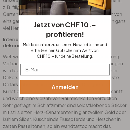
Unsere Herz-Kollektion hat von allem ein bisschen mehr,
z.B. filigrane Schriftzüge, feinste Holzkunst und
Gartenaccessoires in Edelrostoptik. Lassen Sie sich von
einzigartigen Gestaltungsstars begeistern, in denen ganz
Jetzt von CHF 10.–
viel Herzblut steckt.
profitieren!
Interior-Highlights im Herz-Design – liebevoll
Melde dich hier zu unserem Newsletter an und
dekorieren nach eigenem Geschmack
erhalte einen Gutschein im Wert von
CHF 10.– für deine Bestellung.
Weltweit ist das Herz das Symbol für Liebe, Zuneigung,
Vertrauen und Freundschaft. Und weil das so ist, bringen
Email
wir die schönsten Herzensgrüsse im Stil traumschöner
Dekors in Ihr Zuhause. Mit feinstem Gespür für kleinste
Details haben Einrichtungsexperten, Designer und
Anmelden
Künstler bezaubernde Kreationen geschaffen, die sanft
und weich eine Vielzahl von Räumlichkeiten verzücken.
Sehr gefragt im Schlafzimmer sind selbstklebende Sticker
mit stilisierten Herz-Ornamenten in glanzvollem Gold oder
kühlem Silber. Kuschelnde Flusspferde und Herzchen in
zarten Pastelltönen, so ein Wandtattoo macht das