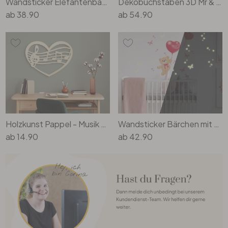
Wandsticker Elefantenbaby mit Herzen (grün)
Dekobuchstaben 3D Mr & Mrs -Serife-
ab
38.90
ab
54.90
Holzkunst Pappel - Musik Herz
Wandsticker Bärchen mit Luftballons + Leuchtsticker
ab
14.90
ab
42.90