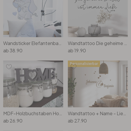
Büro
Bad
Wandsticker Elefantenbaby mit Herzen (blau)
Wandtattoo Die geheime Zutat ist immer Liebe
Eingangsbereich
ab
38.90
ab
19.90
Personalisierbar
MDF-Holzbuchstaben Home 4 mit Herz
Wandtattoo + Name - Liebespaar
ab
26.90
ab
27.90