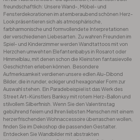
freundschaftlich: Unsere Wand-, Möbel- und
Fensterdekorationen im atemberaubend schönen Herz-
Look präsentieren sich als atmosphärische,
farbharmonische und formvollendete Interpretationen
der verschiedenen Liebesarten. Zu wahren Freunden im
Spiel- und Kinderzimmer werden Wandtattoos mit von
Herzchen umwehten Elefantenbabys in Rosarot oder
Himmelblau, mit denen schon die Kleinsten fantasievolle
Geschichten erleben können. Besondere
Aufmerksamkeit verdienen unsere edlen
Alu-Dibond
Bilder
, die in runder, eckiger und hexagonaler Form zur
Auswahl stehen. Ein Paradebeispiel ist das Werk des
Street Art-Künstlers Banksy mit rotem Herz-Ballon und
stilvollem Silberfinish. Wenn Sie den Valentinstag
gebührend feiern und Ihren liebsten Menschen mit einem
herzerfrischenden Wohnaccessoire überraschen wollen,
finden Sie im Dekoshop die passenden Gestalter.
Entdecken Sie Wandbilder mit abstrakten