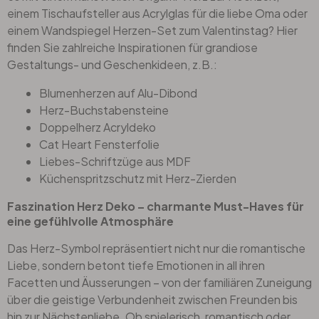
einem Tischaufsteller aus Acrylglas für die liebe Oma oder
einem Wandspiegel Herzen-Set zum Valentinstag? Hier
finden Sie zahlreiche Inspirationen für grandiose
Gestaltungs- und Geschenkideen, z.B.:
Blumenherzen auf Alu-Dibond
Herz-Buchstabensteine
Doppelherz Acryldeko
Cat Heart Fensterfolie
Liebes-Schriftzüge aus MDF
Küchenspritzschutz mit Herz-Zierden
Faszination Herz Deko – charmante Must-Haves für
eine gefühlvolle Atmosphäre
Das Herz-Symbol repräsentiert nicht nur die romantische
Liebe, sondern betont tiefe Emotionen in all ihren
Facetten und Äusserungen – von der familiären Zuneigung
über die geistige Verbundenheit zwischen Freunden bis
hin zur Nächstenliebe. Ob spielerisch, romantisch oder