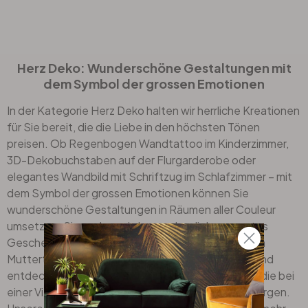
Herz Deko: Wunderschöne Gestaltungen mit
dem Symbol der grossen Emotionen
In der Kategorie Herz Deko halten wir herrliche Kreationen
für Sie bereit, die die Liebe in den höchsten Tönen
preisen. Ob Regenbogen
Wandtattoo
im Kinderzimmer,
3D-Dekobuchstaben auf der Flurgarderobe oder
elegantes Wandbild mit Schriftzug im Schlafzimmer – mit
dem Symbol der grossen Emotionen können Sie
wunderschöne Gestaltungen in Räumen aller Couleur
umsetzen. Sie suchen ein besonders liebenswertes
Geschenk zum Valentinstag, zur Hochzeit oder zum
Muttertag? Dann treten Sie ein in den Dekoshop und
entdecken Sie herzerwärmende Interior-Designs, die bei
einer Vielzahl von Anlässen für strahlende Augen sorgen.