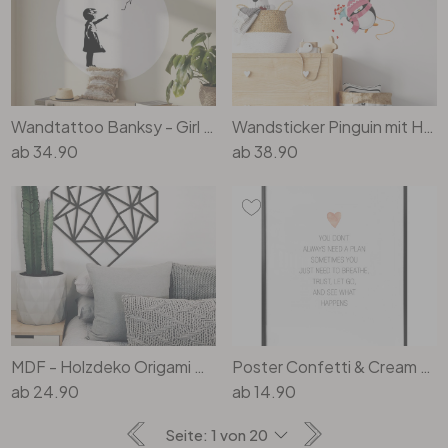
Wandtattoo Banksy - Girl with red balloon - Rund
Wandsticker Pinguin mit Herzluftballon
ab
34.90
ab
38.90
MDF - Holzdeko Origami Herz
Poster Confetti & Cream - You don't always need a plan
ab
24.90
ab
14.90