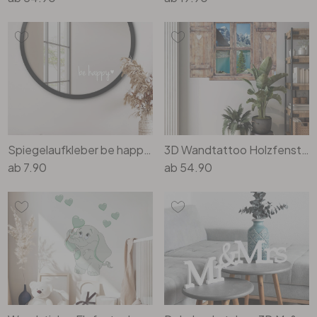
Spiegelaufkleber be happy + Herz
3D Wandtattoo Holzfenster mit Herz - Bergsee Idylle
ab
7.90
ab
54.90