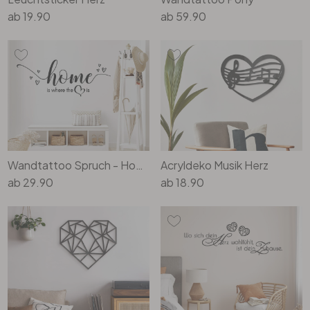
ab
19.90
ab
59.90
Wandtattoo Spruch - Home is where the heart is
Acryldeko Musik Herz
ab
29.90
ab
18.90