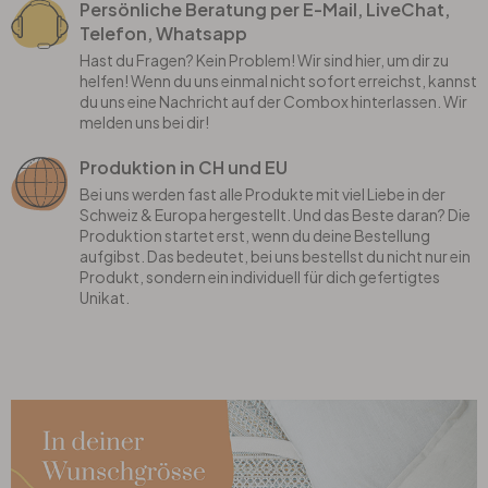
Persönliche Beratung per E-Mail, LiveChat,
Telefon, Whatsapp
Hast du Fragen? Kein Problem! Wir sind hier, um dir zu
helfen! Wenn du uns einmal nicht sofort erreichst, kannst
du uns eine Nachricht auf der Combox hinterlassen. Wir
melden uns bei dir!
Produktion in CH und EU
Bei uns werden fast alle Produkte mit viel Liebe in der
Schweiz & Europa hergestellt. Und das Beste daran? Die
Produktion startet erst, wenn du deine Bestellung
aufgibst. Das bedeutet, bei uns bestellst du nicht nur ein
Produkt, sondern ein individuell für dich gefertigtes
Unikat.