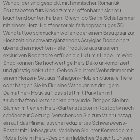
Wandbilder sind gespickt mit himmlischer Romantik,
Fototapeten
fürs Kinderzimmer offenbaren sich mit
leuchtend bunten Farben. Gleich, ob Sie Ihr Schlafzimmer
mit einem Herz-Holzfenster als farbenprächtiges 3D
Wandtattoo schmücken wollen oder einem Brautpaar zur
Hochzeit ein schwarz glänzendes Acrylglas Doppelherz
überreichen möchten – alle Produkte aus unserem
exklusiven Repertoire erfüllen die Luft mit Liebe. Im Web-
Shop können Sie hochwertige Herz Deko unkompliziert
und günstig einkaufen. Geben Sie Ihrem Wohnzimmer mit
einem Herzen-Set aus Mahagoni-Holz emotionale Tiefe
oder hängen Sie im Flur eine Wanduhr mit drolligem
Dalmatiner-Motiv auf, das statt mit Punkten mit
zauberhaften Herzchen kreiert wurde. Bringen Sie Ihre
Blumen mit einem Herz-Gartenstecker in Rostoptik noch
schöner zur Geltung. Verschenken Sie zum Valentinstag
ein auf das Minimalistische reduziertes Schwarzweiss-
Poster
mit Liebesgruss. Verleihen Sie Ihrer Kommode mit
Möbelfolie
im Herz-Design ein liebliches Gesicht. Unsere