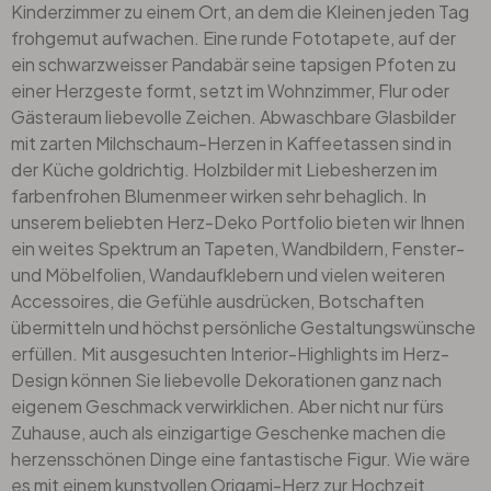
Kinderzimmer
zu einem Ort, an dem die Kleinen jeden Tag
frohgemut aufwachen. Eine runde Fototapete, auf der
ein schwarzweisser Pandabär seine tapsigen Pfoten zu
einer Herzgeste formt, setzt im Wohnzimmer, Flur oder
Gästeraum liebevolle Zeichen. Abwaschbare Glasbilder
mit zarten Milchschaum-Herzen in Kaffeetassen sind in
der Küche goldrichtig. Holzbilder mit Liebesherzen im
farbenfrohen Blumenmeer wirken sehr behaglich. In
unserem beliebten Herz-Deko Portfolio bieten wir Ihnen
ein weites Spektrum an Tapeten,
Wandbildern
, Fenster-
und Möbelfolien, Wandaufklebern und vielen weiteren
Accessoires, die Gefühle ausdrücken, Botschaften
übermitteln und höchst persönliche Gestaltungswünsche
erfüllen. Mit ausgesuchten Interior-Highlights im Herz-
Design können Sie liebevolle Dekorationen ganz nach
eigenem Geschmack verwirklichen. Aber nicht nur fürs
Zuhause, auch als einzigartige Geschenke machen die
herzensschönen Dinge eine fantastische Figur. Wie wäre
es mit einem kunstvollen Origami-Herz zur Hochzeit,