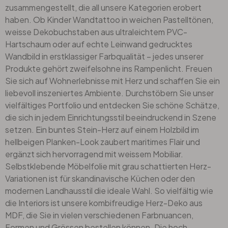
zusammengestellt, die all unsere Kategorien erobert
haben. Ob Kinder Wandtattoo in weichen Pastelltönen,
weisse Dekobuchstaben aus ultraleichtem PVC-
Hartschaum oder auf echte Leinwand gedrucktes
Wandbild in erstklassiger Farbqualität – jedes unserer
Produkte gehört zweifelsohne ins Rampenlicht. Freuen
Sie sich auf Wohnerlebnisse mit Herz und schaffen Sie ein
liebevoll inszeniertes Ambiente. Durchstöbern Sie unser
vielfältiges Portfolio und entdecken Sie schöne Schätze,
die sich in jedem Einrichtungsstil beeindruckend in Szene
setzen. Ein buntes Stein-Herz auf einem Holzbild im
hellbeigen Planken-Look zaubert maritimes Flair und
ergänzt sich hervorragend mit weissem Mobiliar.
Selbstklebende Möbelfolie mit grau schattierten Herz-
Variationen ist für skandinavische Küchen oder den
modernen Landhausstil die ideale Wahl. So vielfältig wie
die Interiors ist unsere kombifreudige Herz-Deko aus
MDF, die Sie in vielen verschiedenen Farbnuancen,
Formen und Grössen bestellen können. Die hoch