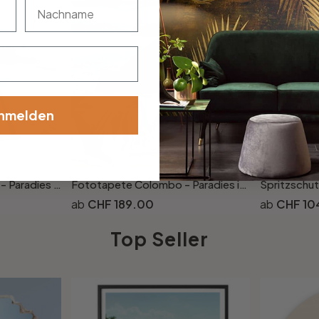
nachname
nmelden
Leinwandbild Colombo - Paradies in der Südsee
Fototapete Colombo - Paradies in der Südsee
CHF 189.00
CHF 10
Top Seller