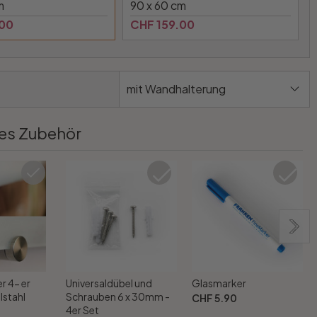
m
90 x 60 cm
.00
CHF 159.00
mit Wandhalterung
es Zubehör
r 4- er
Universaldübel und
Glasmarker
lstahl
Schrauben 6 x 30mm -
CHF 5.90
4er Set