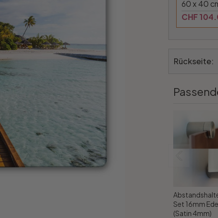
60 x 40 c
CHF 104
Rückseite:
Passend
Abstandshalte
Set 16mm Ede
(Satin 4mm)