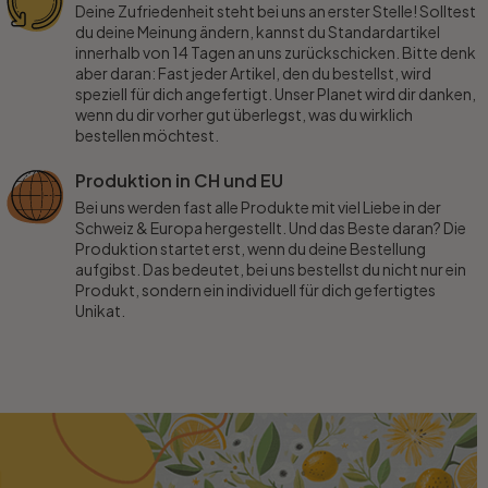
Deine Zufriedenheit steht bei uns an erster Stelle! Solltest
du deine Meinung ändern, kannst du Standardartikel
innerhalb von 14 Tagen an uns zurückschicken. Bitte denk
aber daran: Fast jeder Artikel, den du bestellst, wird
speziell für dich angefertigt. Unser Planet wird dir danken,
wenn du dir vorher gut überlegst, was du wirklich
bestellen möchtest.
Produktion in CH und EU
Bei uns werden fast alle Produkte mit viel Liebe in der
Schweiz & Europa hergestellt. Und das Beste daran? Die
Produktion startet erst, wenn du deine Bestellung
aufgibst. Das bedeutet, bei uns bestellst du nicht nur ein
Produkt, sondern ein individuell für dich gefertigtes
Unikat.