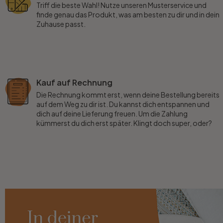
Triff die beste Wahl! Nutze unseren Musterservice und
finde genau das Produkt, was am besten zu dir und in dein
Zuhause passt.
Kauf auf Rechnung
Die Rechnung kommt erst, wenn deine Bestellung bereits
auf dem Weg zu dir ist. Du kannst dich entspannen und
dich auf deine Lieferung freuen. Um die Zahlung
kümmerst du dich erst später. Klingt doch super, oder?