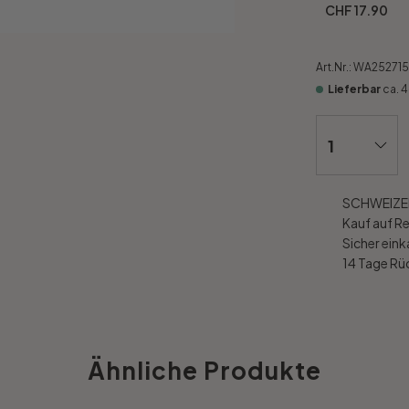
CHF 17.90
Art.Nr.:
WA252715
Lieferbar
ca. 
SCHWEIZER
Kauf auf R
Sicher ein
14 Tage R
Ähnliche Produkte