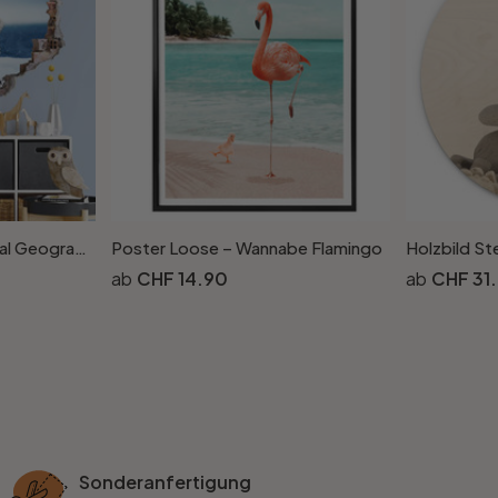
3D Wandtattoo National Geographic Frecher Eisbär
Poster Loose – Wannabe Flamingo
Holzbild St
CHF 14.90
CHF 31
Sonderanfertigung