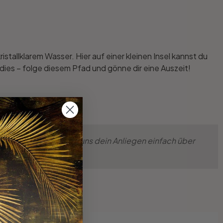
tallklarem Wasser. Hier auf einer kleinen Insel kannst du
dies – folge diesem Pfad und gönne dir eine Auszeit!
eu umsetzten. Teile uns dein Anliegen einfach über