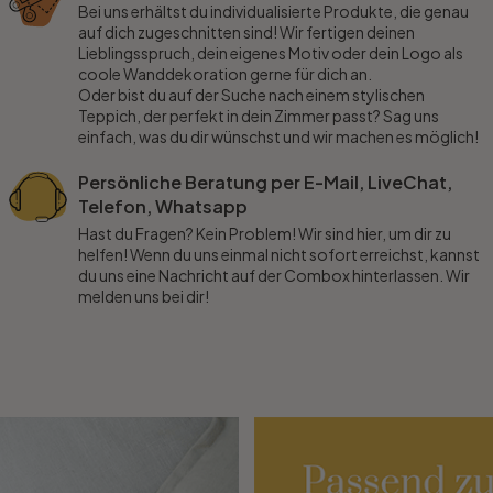
Bei uns erhältst du individualisierte Produkte, die genau
auf dich zugeschnitten sind! Wir fertigen deinen
Lieblingsspruch, dein eigenes Motiv oder dein Logo als
coole Wanddekoration gerne für dich an.
Oder bist du auf der Suche nach einem stylischen
Teppich, der perfekt in dein Zimmer passt? Sag uns
einfach, was du dir wünschst und wir machen es möglich!
Persönliche Beratung per E-Mail, LiveChat,
Telefon, Whatsapp
Hast du Fragen? Kein Problem! Wir sind hier, um dir zu
helfen! Wenn du uns einmal nicht sofort erreichst, kannst
du uns eine Nachricht auf der Combox hinterlassen. Wir
melden uns bei dir!