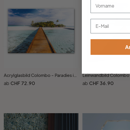
vorname
Email
A
Acrylglasbild Colombo - Paradies in der Südsee
CHF 72.90
CHF 36.90