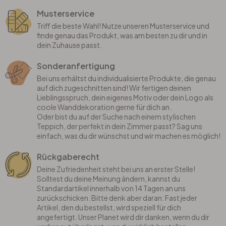
Musterservice
Triff die beste Wahl! Nutze unseren Musterservice und
finde genau das Produkt, was am besten zu dir und in
dein Zuhause passt.
Sonderanfertigung
Bei uns erhältst du individualisierte Produkte, die genau
auf dich zugeschnitten sind! Wir fertigen deinen
Lieblingsspruch, dein eigenes Motiv oder dein Logo als
coole Wanddekoration gerne für dich an.
Oder bist du auf der Suche nach einem stylischen
Teppich, der perfekt in dein Zimmer passt? Sag uns
einfach, was du dir wünschst und wir machen es möglich!
Rückgaberecht
Deine Zufriedenheit steht bei uns an erster Stelle!
Solltest du deine Meinung ändern, kannst du
Standardartikel innerhalb von 14 Tagen an uns
zurückschicken. Bitte denk aber daran: Fast jeder
Artikel, den du bestellst, wird speziell für dich
angefertigt. Unser Planet wird dir danken, wenn du dir