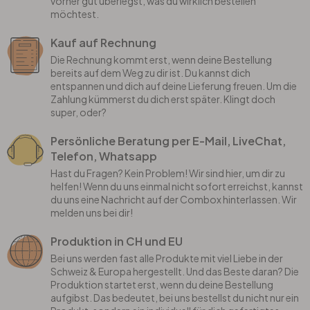
vorher gut überlegst, was du wirklich bestellen
möchtest.
Kauf auf Rechnung
Die Rechnung kommt erst, wenn deine Bestellung
bereits auf dem Weg zu dir ist. Du kannst dich
entspannen und dich auf deine Lieferung freuen. Um die
Zahlung kümmerst du dich erst später. Klingt doch
super, oder?
Persönliche Beratung per E-Mail, LiveChat,
Telefon, Whatsapp
Hast du Fragen? Kein Problem! Wir sind hier, um dir zu
helfen! Wenn du uns einmal nicht sofort erreichst, kannst
du uns eine Nachricht auf der Combox hinterlassen. Wir
melden uns bei dir!
Produktion in CH und EU
Bei uns werden fast alle Produkte mit viel Liebe in der
Schweiz & Europa hergestellt. Und das Beste daran? Die
Produktion startet erst, wenn du deine Bestellung
aufgibst. Das bedeutet, bei uns bestellst du nicht nur ein