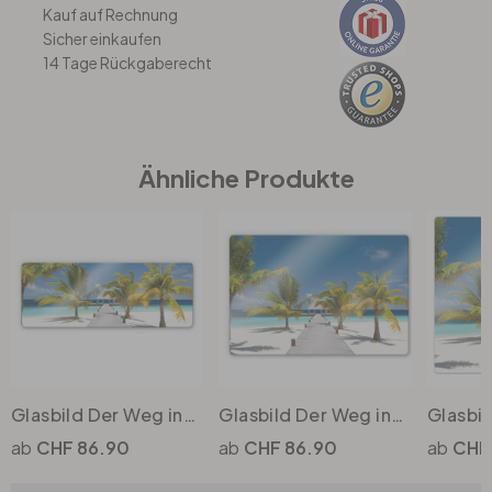
Kauf auf Rechnung
Sicher einkaufen
Büro
14 Tage Rückgaberecht
Bad
Ähnliche Produkte
Eingangsbereich
Glasbild Der Weg ins Paradies - Panorama
Glasbild Der Weg ins Paradies
CHF 86.90
CHF 86.90
CHF