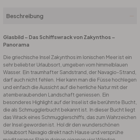
Beschreibung
Glasbild – Das Schiffswrack von Zakynthos –
Panorama
Die griechische Insel Zakynthos im Ionischen Meer ist ein
sehr beliebter Urlaubsort, umgeben vom himmelblauen
Wasser. Ein traumhafter Sandstrand, der Navagio-Strand,
darf auch nicht fehlen. Hier kann man die Füsse hochlegen
und einfach die Aussicht auf die herrliche Natur mit der
atemberaubenden Landschaft geniessen. Ein
besonderes Highlight auf der Insel ist die berühmte Bucht,
die als Schmugglerbucht bekannt ist. In dieser Bucht liegt
das Wrack eines Schmugglerschiffs, das zum Wahrzeichen
der Insel geworden ist. Hol dir den wunderschönen
Urlaubsort Navagio direkt nach Hause und versprühe
mediterranes Flair in deinen eigenen vier Wänden.