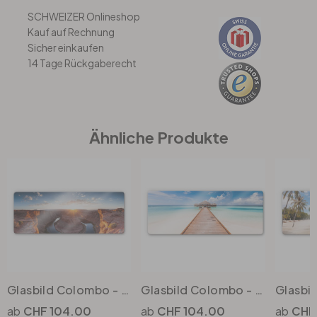
SCHWEIZER Onlineshop
Kauf auf Rechnung
Büro
Sicher einkaufen
14 Tage Rückgaberecht
Bad
Eingangsbereich
Ähnliche Produkte
Glasbild Colombo - Das Horsebound am Colorado River - Panorama
Glasbild Colombo - Der Weg ins Paradies
CHF 104.00
CHF 104.00
CHF