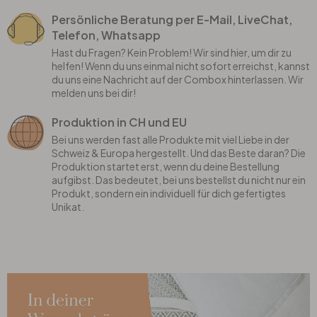
Persönliche Beratung per E-Mail, LiveChat,
Telefon, Whatsapp
Hast du Fragen? Kein Problem! Wir sind hier, um dir zu
helfen! Wenn du uns einmal nicht sofort erreichst, kannst
du uns eine Nachricht auf der Combox hinterlassen. Wir
melden uns bei dir!
Produktion in CH und EU
Bei uns werden fast alle Produkte mit viel Liebe in der
Schweiz & Europa hergestellt. Und das Beste daran? Die
Produktion startet erst, wenn du deine Bestellung
aufgibst. Das bedeutet, bei uns bestellst du nicht nur ein
Produkt, sondern ein individuell für dich gefertigtes
Unikat.