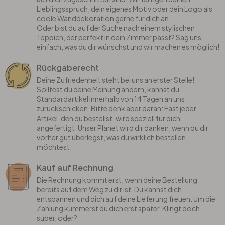
Lieblingsspruch, dein eigenes Motiv oder dein Logo als
coole Wanddekoration gerne für dich an.
Oder bist du auf der Suche nach einem stylischen
Teppich, der perfekt in dein Zimmer passt? Sag uns
einfach, was du dir wünschst und wir machen es möglich!
Rückgaberecht
Deine Zufriedenheit steht bei uns an erster Stelle!
Solltest du deine Meinung ändern, kannst du
Standardartikel innerhalb von 14 Tagen an uns
zurückschicken. Bitte denk aber daran: Fast jeder
Artikel, den du bestellst, wird speziell für dich
angefertigt. Unser Planet wird dir danken, wenn du dir
vorher gut überlegst, was du wirklich bestellen
möchtest.
Kauf auf Rechnung
Die Rechnung kommt erst, wenn deine Bestellung
bereits auf dem Weg zu dir ist. Du kannst dich
entspannen und dich auf deine Lieferung freuen. Um die
Zahlung kümmerst du dich erst später. Klingt doch
super, oder?