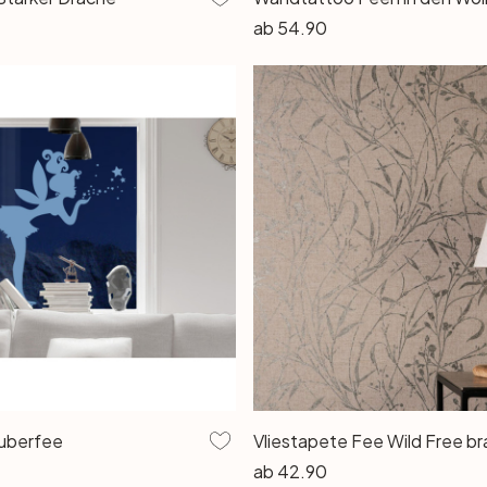
ab
54.90
uberfee
ab
42.90