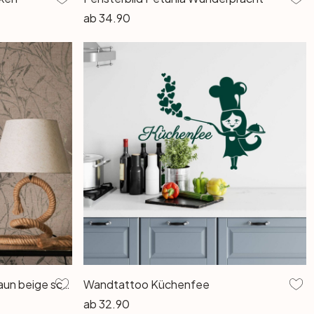
ab
34.90
Vliestapete Fee Wild Free braun beige schwarz metallic - Gräser Wildblumen Wohnzimmer Flur
Wandtattoo Küchenfee
ab
32.90