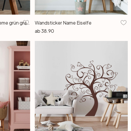
Vliestapete Fee Wild Free creme grün grau metallic - Gräser Wildblumen Wohnzimmer Flur Küche
Wandsticker Name Eiselfe
ab
38.90