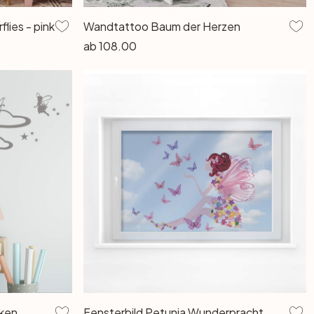
lies - pink
Wandtattoo Baum der Herzen
ab
108.00
lken
Fensterbild Petunia Wunderpracht