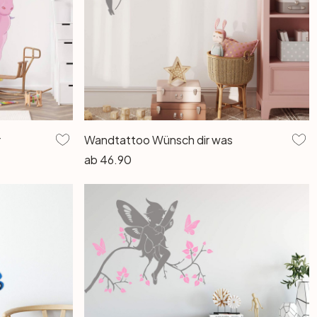
r
Wandtattoo Wünsch dir was
ab
46.90