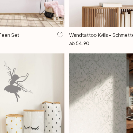
Feen Set
Wandtattoo Kvilis - Schmette
ab
54.90