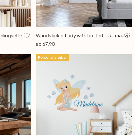
rlingselfe
Wandsticker Lady with butterflies - mauve
ab
67.90
Personalisierbar