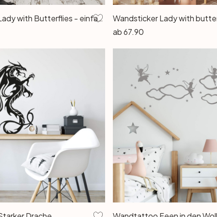
Wandtattoo Lady with Butterflies - einfarbig
Wandsticker Lady with butterf
ab
67.90
tarker Drache
Wandtattoo Feen in den Wo