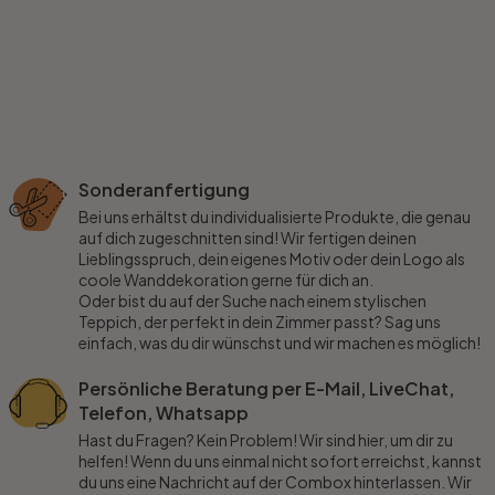
Sonderanfertigung
Bei uns erhältst du individualisierte Produkte, die genau
auf dich zugeschnitten sind! Wir fertigen deinen
Lieblingsspruch, dein eigenes Motiv oder dein Logo als
coole Wanddekoration gerne für dich an.
Oder bist du auf der Suche nach einem stylischen
Teppich, der perfekt in dein Zimmer passt? Sag uns
einfach, was du dir wünschst und wir machen es möglich!
Persönliche Beratung per E-Mail, LiveChat,
Telefon, Whatsapp
Hast du Fragen? Kein Problem! Wir sind hier, um dir zu
helfen! Wenn du uns einmal nicht sofort erreichst, kannst
du uns eine Nachricht auf der Combox hinterlassen. Wir