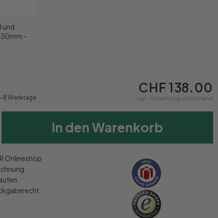
l und
x 30mm -
CHF 138.00
5-8 Werktage
zzgl.
Verpackung und Versand
In den Warenkorb
 Onlineshop
echnung
kaufen
ückgaberecht