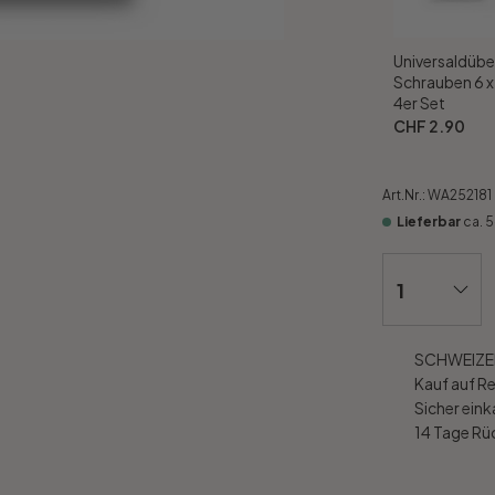
Universaldübe
Schrauben 6 
4er Set
CHF 2.90
Art.Nr.:
WA252181
Lieferbar
ca. 
SCHWEIZER
Kauf auf R
Sicher ein
14 Tage R