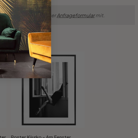
nsche einfach über unser
Anfrageformular
mit.
ter
Poster Kijurko - Am Fenster