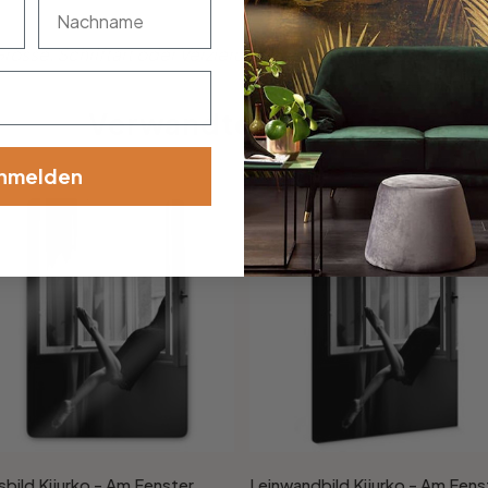
nachname
össe, Schriftart oder Verzierung dabei? Teile uns deine Wü
Verwandte Produkte
nmelden
sbild Kijurko - Am Fenster
Leinwandbild Kijurko - Am Fens