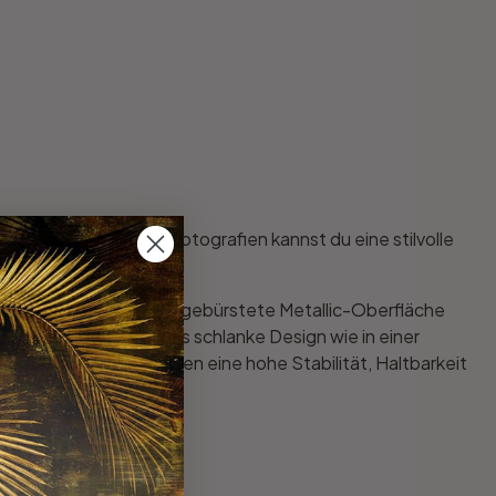
. Mit Schwarz-Weiss-Fotografien kannst du eine stilvolle
signs aus unserem Shop!
n Zuhause bringen. Die gebürstete Metallic-Oberfläche
tärke von 3 mm wirkt das schlanke Design wie in einer
fkern, der den Platten eine hohe Stabilität, Haltbarkeit