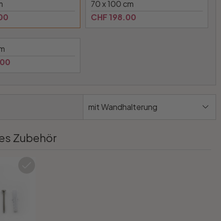
m
70 x 100 cm
00
CHF 198.00
cm
.00
mit Wandhalterung
es Zubehör