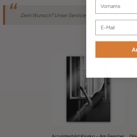
vorname
Dein Wunsch? Unser Service! Nicht die passende Gr
Email
A
Acrylglasbild Kijurko - Am Fenster
Gla