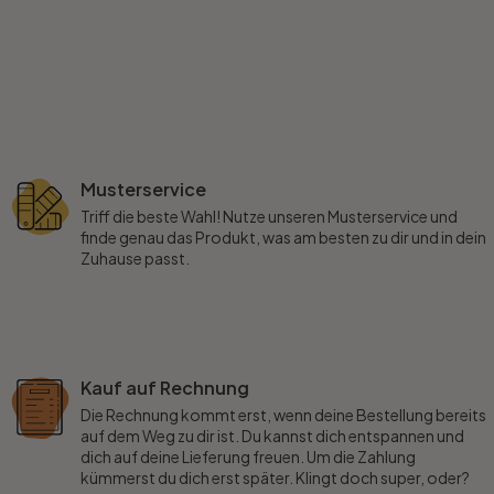
Musterservice
Triff die beste Wahl! Nutze unseren Musterservice und
finde genau das Produkt, was am besten zu dir und in dein
Zuhause passt.
Kauf auf Rechnung
Die Rechnung kommt erst, wenn deine Bestellung bereits
auf dem Weg zu dir ist. Du kannst dich entspannen und
dich auf deine Lieferung freuen. Um die Zahlung
kümmerst du dich erst später. Klingt doch super, oder?