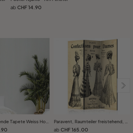
CHF 14.90
Selbstklebende Tapete Weiss Holzoptik Skandi Holzpaneele Klebefolie
Paravent, Raumteiler freistehend, Trennwand - Damenkonfektion "Paris Confections pour Dames"
.90
CHF 165.00