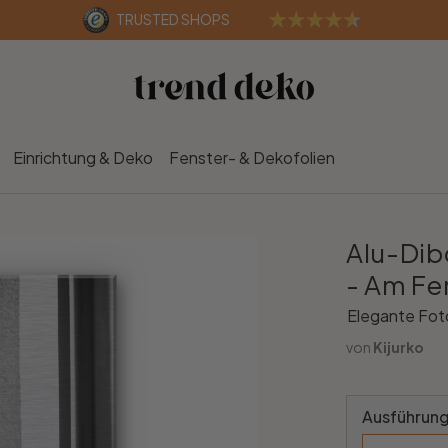
TRUSTED SHOPS
Einrichtung & Deko
Fenster- & Dekofolien
Alu-Dibo
- Am Fe
Elegante Foto
von
Kijurko
Ausführung