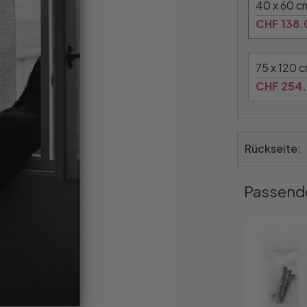
40 x 60 c
CHF 138.
75 x 120 
CHF 254
Rückseite:
Passend