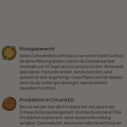
Rückgaberecht
Deine Zufriedenheit steht bei uns an erster Stelle! Solltest
du deine Meinung ändern, kannst du Standardartikel
innerhalb von 14 Tagen an uns zurückschicken. Bitte denk
aber daran: Fast jeder Artikel, den du bestellst, wird
speziell für dich angefertigt. Unser Planet wird dir danken,
wenn du dir vorher gut überlegst, was du wirklich
bestellen möchtest.
Produktion in CH und EU
Bei uns werden fast alle Produkte mit viel Liebe in der
Schweiz & Europa hergestellt. Und das Beste daran? Die
Produktion startet erst, wenn du deine Bestellung
aufgibst. Das bedeutet, bei uns bestellst du nicht nur ein