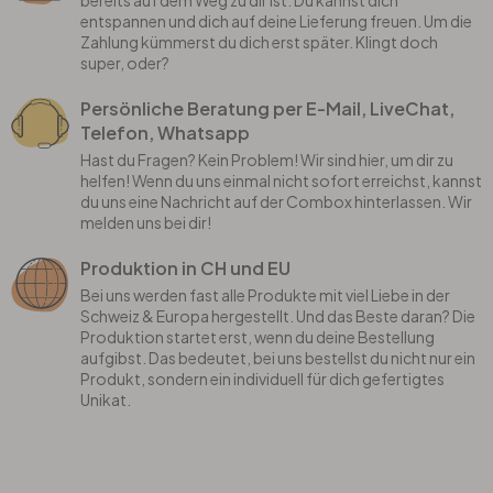
bereits auf dem Weg zu dir ist. Du kannst dich
entspannen und dich auf deine Lieferung freuen. Um die
Zahlung kümmerst du dich erst später. Klingt doch
super, oder?
Persönliche Beratung per E-Mail, LiveChat,
Telefon, Whatsapp
Hast du Fragen? Kein Problem! Wir sind hier, um dir zu
helfen! Wenn du uns einmal nicht sofort erreichst, kannst
du uns eine Nachricht auf der Combox hinterlassen. Wir
melden uns bei dir!
Produktion in CH und EU
Bei uns werden fast alle Produkte mit viel Liebe in der
Schweiz & Europa hergestellt. Und das Beste daran? Die
Produktion startet erst, wenn du deine Bestellung
aufgibst. Das bedeutet, bei uns bestellst du nicht nur ein
Produkt, sondern ein individuell für dich gefertigtes
Unikat.