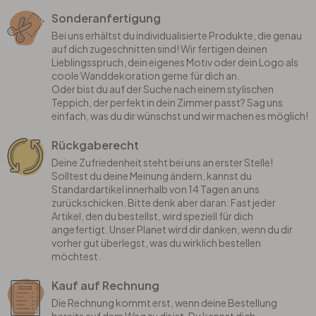
Sonderanfertigung
Bei uns erhältst du individualisierte Produkte, die genau
auf dich zugeschnitten sind! Wir fertigen deinen
Lieblingsspruch, dein eigenes Motiv oder dein Logo als
coole Wanddekoration gerne für dich an.
Oder bist du auf der Suche nach einem stylischen
Teppich, der perfekt in dein Zimmer passt? Sag uns
einfach, was du dir wünschst und wir machen es möglich!
Rückgaberecht
Deine Zufriedenheit steht bei uns an erster Stelle!
Solltest du deine Meinung ändern, kannst du
Standardartikel innerhalb von 14 Tagen an uns
zurückschicken. Bitte denk aber daran: Fast jeder
Artikel, den du bestellst, wird speziell für dich
angefertigt. Unser Planet wird dir danken, wenn du dir
vorher gut überlegst, was du wirklich bestellen
möchtest.
Kauf auf Rechnung
Die Rechnung kommt erst, wenn deine Bestellung