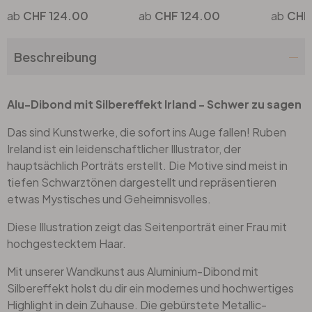
CHF 124.00
CHF 124.00
CHF
Beschreibung
Alu-Dibond mit Silbereffekt Irland - Schwer zu sagen
Das sind Kunstwerke, die sofort ins Auge fallen! Ruben
Ireland ist ein leidenschaftlicher Illustrator, der
hauptsächlich Porträts erstellt. Die Motive sind meist in
tiefen Schwarztönen dargestellt und repräsentieren
etwas Mystisches und Geheimnisvolles.
Diese Illustration zeigt das Seitenporträt einer Frau mit
hochgestecktem Haar.
Mit unserer Wandkunst aus Aluminium-Dibond mit
Silbereffekt holst du dir ein modernes und hochwertiges
Highlight in dein Zuhause. Die gebürstete Metallic-