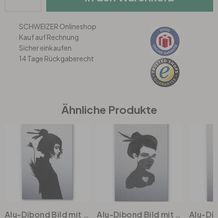
Büro
SCHWEIZER Onlineshop
Kauf auf Rechnung
Sicher einkaufen
Bad
14 Tage Rückgaberecht
Eingangsbereich
Ähnliche Produkte
Alu-Dibond Bild mit Silbereffekt Ireland - Passage
Alu-Dibond Bild mit Silbereffekt Ireland - Fool