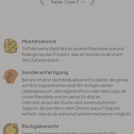
Musterservice
Triff die beste Wahl! Nutze unseren Musterservice und
finde genau das Produkt, was am besten zu dir und in
dein Zuhause passt.
Sonderanfertigung
Bei uns erhältst du individualisierte Produkte, die genau
auf dich zugeschnitten sind! Wir fertigen deinen
Lieblingsspruch, dein eigenes Motiv oder dein Logo als
coole Wanddekoration gerne für dich an.
Oder bist du auf der Suche nach einem stylischen
Teppich, der perfekt in dein Zimmer passt? Sag uns
einfach, was du dir wünschst und wir machen es möglich!
Rückgaberecht
Deine Zufriedenheit steht bei uns an erster Stelle!