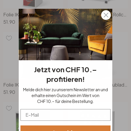
Folie IKEA Alex 9 Schubladen - Polygon
Möbelfolie IKEA Alex Rollcontainer 6 Schubladen - Himalaya
51.90
51.90
Jetzt von CHF 10.–
profitieren!
Folie IKEA Alex 9 Schubladen - Paradise
Folie IKEA Alex 9 Schubladen - Blaugrau Dark
Melde dich hier zu unserem Newsletter an und
51.90
51.90
erhalte einen Gutschein im Wert von
CHF 10.– für deine Bestellung.
Email