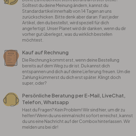
Solltest du deine Meinung ändern, kannst du
Standardartikel innerhalb von 14 Tagen an uns
zurückschicken. Bitte denk aber daran: Fast jeder
Artikel, den du bestellst, wird speziell für dich
angefertigt. Unser Planet wird dir danken, wenn du dir
vorher gut überlegst, was du wirklich bestellen
möchtest.
Kauf auf Rechnung
Die Rechnung kommt erst, wenn deine Bestellung
bereits auf dem Weg zu dir ist. Du kannst dich
entspannen und dich auf deine Lieferung freuen. Um die
Zahlung kümmerst du dich erst später. Klingt doch
super, oder?
Persönliche Beratung per E-Mail, LiveChat,
Telefon, Whatsapp
Hast du Fragen? Kein Problem! Wir sind hier, um dir zu
helfen! Wenn du uns einmal nicht sofort erreichst, kannst
du uns eine Nachricht auf der Combox hinterlassen. Wir
melden uns bei dir!