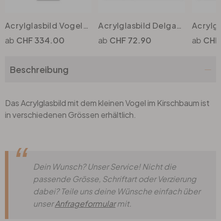
Acrylglasbild Vogelgezwitscher in der Kirschblüte (3-teilig)
Acrylglasbild Delgado - Kirschblüten
CHF 334.00
CHF 72.90
CHF
Beschreibung
Das Acrylglasbild mit dem kleinen Vogel im Kirschbaum ist
in verschiedenen Grössen erhältlich.
Dein Wunsch? Unser Service! Nicht die
passende Grösse, Schriftart oder Verzierung
dabei? Teile uns deine Wünsche einfach über
unser
Anfrageformular
mit.