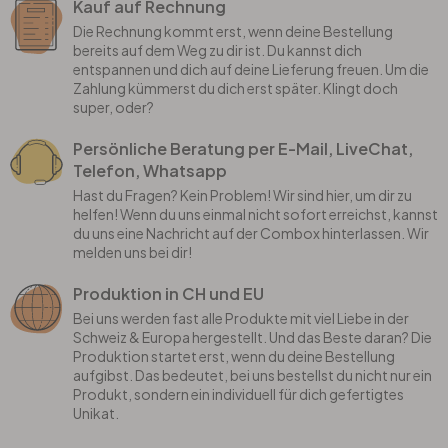
Kauf auf Rechnung
Die Rechnung kommt erst, wenn deine Bestellung
bereits auf dem Weg zu dir ist. Du kannst dich
entspannen und dich auf deine Lieferung freuen. Um die
Zahlung kümmerst du dich erst später. Klingt doch
super, oder?
Persönliche Beratung per E-Mail, LiveChat,
Telefon, Whatsapp
Hast du Fragen? Kein Problem! Wir sind hier, um dir zu
helfen! Wenn du uns einmal nicht sofort erreichst, kannst
du uns eine Nachricht auf der Combox hinterlassen. Wir
melden uns bei dir!
Produktion in CH und EU
Bei uns werden fast alle Produkte mit viel Liebe in der
Schweiz & Europa hergestellt. Und das Beste daran? Die
Produktion startet erst, wenn du deine Bestellung
aufgibst. Das bedeutet, bei uns bestellst du nicht nur ein
Produkt, sondern ein individuell für dich gefertigtes
Unikat.