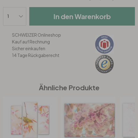
In den Warenkorb
Büro
Bad
SCHWEIZER Onlineshop
Kauf auf Rechnung
Sicher einkaufen
Eingangsbereich
14 Tage Rückgaberecht
Ähnliche Produkte