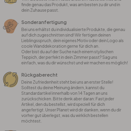
finde genau das Produkt, was am besten zu dir und in
dein Zuhause passt.
Sonderanfertigung
Bei uns erhältst du individualisierte Produkte, die genau
auf dich zugeschnitten sind! Wir fertigen deinen
Lieblingsspruch, dein eigenes Motiv oder dein Logo als
coole Wanddekoration gerne für dich an.
Oder bist du auf der Suche nach einem stylischen
Teppich, der perfekt in dein Zimmer passt? Sag uns
einfach, was du dir wünschst und wir machen es möglich!
Rückgaberecht
Deine Zufriedenheit steht bei uns an erster Stelle!
Solltest du deine Meinung ändern, kannst du
Standardartikel innerhalb von 14 Tagen an uns
zurückschicken. Bitte denk aber daran: Fast jeder
Artikel, den du bestellst, wird speziell für dich
angefertigt. Unser Planet wird dir danken, wenn du dir
vorher gut überlegst, was du wirklich bestellen
möchtest.