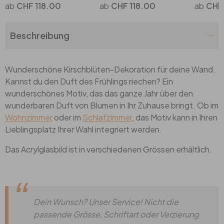
CHF 118.00
CHF 118.00
CHF 
Beschreibung
Wunderschöne Kirschblüten-Dekoration für deine Wand.
Kannst du den Duft des Frühlings riechen? Ein
wunderschönes Motiv, das das ganze Jahr über den
wunderbaren Duft von Blumen in Ihr Zuhause bringt. Ob im
Wohnzimmer
oder im
Schlafzimmer
, das Motiv kann in Ihren
Lieblingsplatz Ihrer Wahl integriert werden.
Das Acrylglasbild ist in verschiedenen Grössen erhältlich.
Dein Wunsch? Unser Service! Nicht die
passende Grösse, Schriftart oder Verzierung