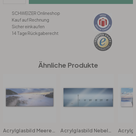
SCHWEIZER Onlineshop
Büro
Kauf auf Rechnung
Sicher einkaufen
Bad
14 Tage Rückgaberecht
Eingangsbereich
Ähnliche Produkte
Acrylglasbild Meeresbucht - Panorama
Acrylglasbild Nebelbank - Panorama