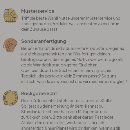
Musterservice
Triff die beste Wahl! Nutze unseren Musterservice und
finde genau das Produkt, was am besten zu dir und in
dein Zuhause passt.
Sonderanfertigung
Bei uns erhältst du individualisierte Produkte, die genau
auf dich zugeschnitten sind! Wir fertigen deinen
Lieblingsspruch, dein eigenes Motiv oder dein Logo als
coole Wanddekoration gerne für dich an.
Oder bist du auf der Suche nach einem stylischen
Teppich, der perfekt in dein Zimmer passt? Sag uns
einfach, was du dir wünschst und wir machen es möglich!
Rückgaberecht
Deine Zufriedenheit steht bei uns an erster Stelle!
Solltest du deine Meinung ändern, kannst du
Standardartikel innerhalb von 14 Tagen an uns
zurückschicken. Bitte denk aber daran: Fast jeder
Artikel, den du bestellst, wird speziell für dich
angefertigt. Unser Planet wird dir danken, wenn du dir