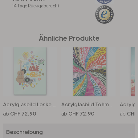
14 Tage Rückgaberecht
Büro
Bad
Ähnliche Produkte
Eingangsbereich
Acrylglasbild Loske - I love the 60s
Acrylglasbild Tohmé - Over the Rainbow
CHF 72.90
CHF 72.90
CHF
Beschreibung