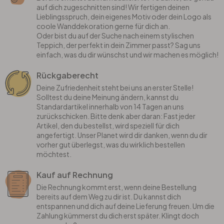
auf dich zugeschnitten sind! Wir fertigen deinen
Lieblingsspruch, dein eigenes Motiv oder dein Logo als
coole Wanddekoration gerne für dich an.
Oder bist du auf der Suche nach einem stylischen
Teppich, der perfekt in dein Zimmer passt? Sag uns
einfach, was du dir wünschst und wir machen es möglich!
Rückgaberecht
Deine Zufriedenheit steht bei uns an erster Stelle!
Solltest du deine Meinung ändern, kannst du
Standardartikel innerhalb von 14 Tagen an uns
zurückschicken. Bitte denk aber daran: Fast jeder
Artikel, den du bestellst, wird speziell für dich
angefertigt. Unser Planet wird dir danken, wenn du dir
vorher gut überlegst, was du wirklich bestellen
möchtest.
Kauf auf Rechnung
Die Rechnung kommt erst, wenn deine Bestellung
bereits auf dem Weg zu dir ist. Du kannst dich
entspannen und dich auf deine Lieferung freuen. Um die
Zahlung kümmerst du dich erst später. Klingt doch