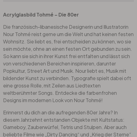
Acrylglasbild Tohmé – Die 80er
Die französisch-libanesische Designerin und Illustratorin
Nour Tohmé reist gerne um die Welt und hat keinen festen
Wohnsitz. Sie liebt es, frei entscheiden zu können, wo sie
sein möchte, ohne an einen festen Ort gebunden zu sein.
So kann sie sich in ihrer Kunst frei entfalten und lässt sich
von verschiedenen Bereichen inspirieren, darunter
Popkultur, Street Art und Musik. Nour liebt es, Musik mit
bildender Kunst zu verbinden. Typografie spielt dabei oft
eine grosse Rolle, mit Zeilen aus Liedtexten
weltberühmter Songs. Entdecke die farbenfrohen
Designs im modernen Look von Nour Tohmé!
Erinnerst du dich an die aufregenden 80er Jahre? In
diesem Jahrzehnt entstanden Objekte mit Kultstatus:
Gameboy, Zauberwürfel, Tetris und Stulpen. Aber auch
beliebte Filme wie „Dirty Dancing“ und „Krieg der Sterne“