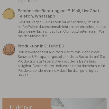
super, oder?
Persönliche Beratung per E-Mail, LiveChat,
Telefon, Whatsapp
Hast du Fragen? Kein Problem! Wir sind hier, um dir zu
helfen! Wenn du uns einmal nicht sofort erreichst, kannst
du uns eine Nachricht auf der Combox hinterlassen. Wir
melden uns bei dir!
Produktion in CH und EU
Bei uns werden fast alle Produkte mit viel Liebe in der
Schweiz & Europa hergestellt. Und das Beste daran? Die
Produktion startet erst, wenn du deine Bestellung
aufgibst. Das bedeutet, bei uns bestellst du nicht nur ein
Produkt, sondern ein individuell für dich gefertigtes
Unikat.