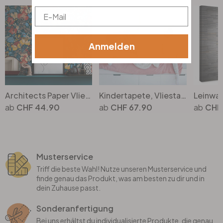
Email
Anmelden
Architects Paper Vliestapete Floral Impression Blumentapete floral bunt, blau, orange, beige, gelb
Kindertapete, Vliestapete mit Illustration Kids Walls weiss, bunt
CHF 44.90
CHF 67.90
CHF
Musterservice
Triff die beste Wahl! Nutze unseren Musterservice und
finde genau das Produkt, was am besten zu dir und in
dein Zuhause passt.
Sonderanfertigung
Bei uns erhältst du individualisierte Produkte, die genau